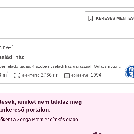
KERESÉS MENTÉS
2
5 Ft/m
saládi ház
Gulács csendes utcájában eladó tágas, 4 szobás családi ház garázzsal! Gulács nyugodt, ...
2
4 m
2736 m²
1994
telekméret:
építés éve:
etések, amiket nem találsz meg
ankereső portálon.
sőként a Zenga Premier címkés eladó