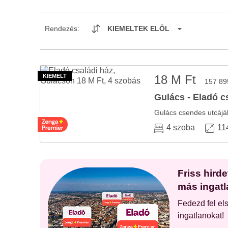
Rendezés:
KIEMELTEK ELÖL
18 M Ft
157 89
Gulács - Eladó c
4 szoba
11
Friss hird
más ingatl
Fedezd fel el
ingatlanokat!