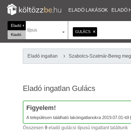
ELADÓ LAKÁSOK
ELADÓ 
Eladó
típus
GULÁCS
Kiadó
Eladó ingatlan
Szabolcs-Szatmár-Bereg me
Eladó ingatlan Gulács
Figyelem!
A településen található lakóingatlanokra 2019.07.01-től
Összesen
9
eladó gulácsi típusú ingatlant találtunk