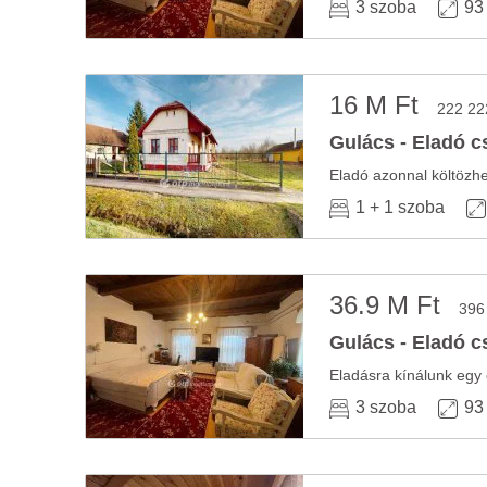
3 szoba
93
16 M Ft
222 22
Gulács - Eladó c
Eladó azonnal költözhet
1 + 1 szoba
36.9 M Ft
396
Gulács - Eladó c
Eladásra kínálunk egy 
3 szoba
93