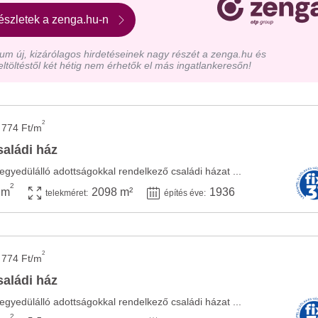
észletek a zenga.hu-n
m új, kizárólagos hirdetéseinek nagy részét a zenga.hu és
eltöltéstől két hétig nem érhetők el más ingatlankeresőn!
2
 774 Ft/m
saládi ház
egyedülálló adottságokkal rendelkező családi házat ...
2
 m
2098 m²
1936
telekméret:
építés éve:
2
 774 Ft/m
saládi ház
egyedülálló adottságokkal rendelkező családi házat ...
2