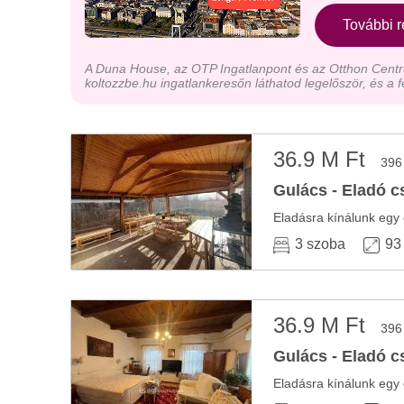
További r
A Duna House, az OTP Ingatlanpont és az Otthon Centru
koltozzbe.hu ingatlankeresőn láthatod legelőször, és a f
36.9 M Ft
396
Gulács - Eladó c
Eladásra kínálunk egy 
3 szoba
93
36.9 M Ft
396
Gulács - Eladó c
Eladásra kínálunk egy 