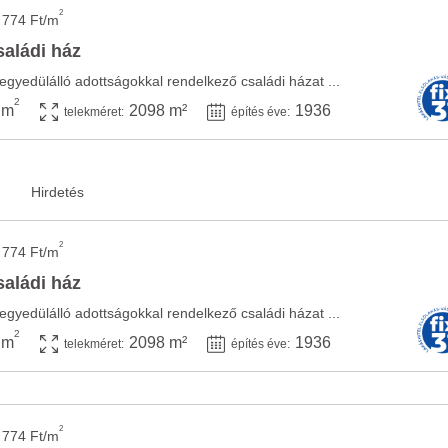
2
 774 Ft/m
saládi ház
egyedülálló adottságokkal rendelkező családi házat ...
2
 m
2098 m²
1936
telekméret:
építés éve:
2
 774 Ft/m
saládi ház
egyedülálló adottságokkal rendelkező családi házat ...
2
 m
2098 m²
1936
telekméret:
építés éve:
2
 774 Ft/m