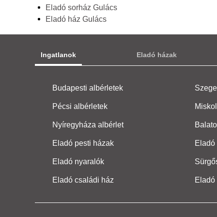
Eladó sorház Gulács
Eladó ház Gulács
Ingatlanok
Eladó házak
Budapesti albérletek
Szeged
Pécsi albérletek
Miskol
Nyíregyháza albérlet
Balato
Eladó pesti házak
Eladó 
Eladó nyaralók
Sürgő
Eladó családi ház
Eladó