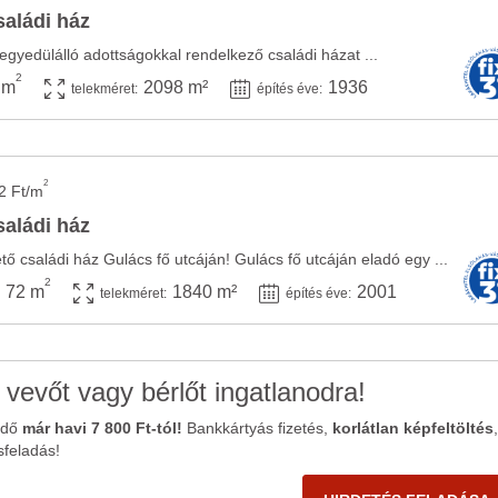
saládi ház
egyedülálló adottságokkal rendelkező családi házat ...
2
 m
2098 m²
1936
telekméret:
építés éve:
2
2 Ft/m
saládi ház
ő családi ház Gulács fő utcáján! Gulács fő utcáján eladó egy ...
2
72 m
1840 m²
2001
telekméret:
építés éve:
 vevőt vagy bérlőt ingatlanodra!
ődő
már havi 7 800 Ft-tól!
Bankkártyás fizetés,
korlátlan képfeltöltés
,
sfeladás!