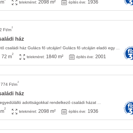
 m
2098 m²
1936
telekméret:
építés éve:
2
2 Ft/m
saládi ház
ő családi ház Gulács fő utcáján! Gulács fő utcáján eladó egy ...
2
72 m
1840 m²
2001
telekméret:
építés éve:
2
 774 Ft/m
saládi ház
egyedülálló adottságokkal rendelkező családi házat ...
2
 m
2098 m²
1936
telekméret:
építés éve: