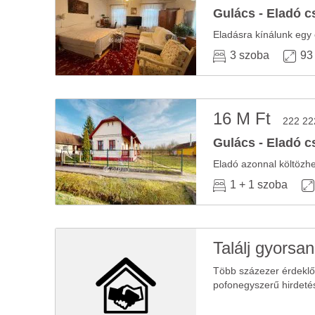
Gulács - Eladó c
Eladásra kínálunk egy 
3 szoba
93
16 M Ft
222 22
Gulács - Eladó c
Eladó azonnal költözhet
1 + 1 szoba
Találj gyorsan
Több százezer érdekl
pofonegyszerű hirdeté