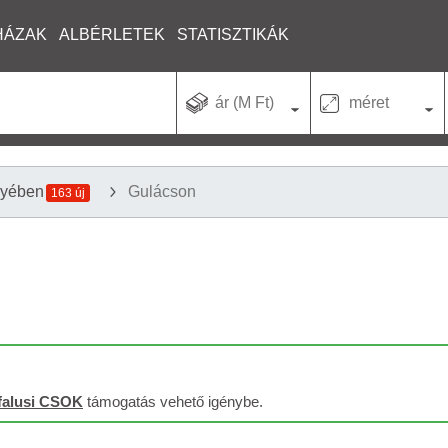
HÁZAK
ALBÉRLETEK
STATISZTIKÁK
ár (M Ft)
méret
gyében
Gulácson
163 új
falusi CSOK
támogatás vehető igénybe.