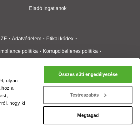
Eladó ingatlanok
SZF
Adatvédelem
Etikai kódex
mpliance politika
Korrupcióellenes politika
ikai bejelentési
rendszer tájékoztató
Összes süti engedélyezése
okie kezelése
Médiaajánlat
t, olyan
aihoz a
gatlanközvetítőknek
Ingatlanfejlesztőknek
Testreszabás
ést,
gánszemélyeknek
Ingatlan ártérkép
ról, hogy ki
ltözzbe Magazin
Új építésű lakások
Megtagad
rtalommoderálási jelentés
adálymentesítési nyilatkozat
Impresszum