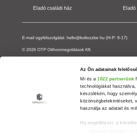
Eladó családi ház
Eladó
E-mail ügyfélszolgálat:
hello@koltozzbe.hu
(H-P: 9-17)
© 2026 OTP Otthonmegoldások Kft.
Az Ön adatainak felelőssé
Mi és a
1022 partnerünk
f
technológiákat használva, 
készülékén, hogy személyr
közönségbetekintéseket, v
használja az adatait és mil
Ha engedélyezi, a követke
Információgyűjtés az 