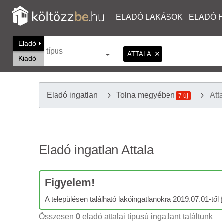
ELADÓ LAKÁSOK
ELADÓ 
Eladó
típus
ATTALA
Kiadó
Eladó ingatlan
Tolna megyében
Att
7 új
Eladó ingatlan Attala
Figyelem!
A településen található lakóingatlanokra 2019.07.01-től
Összesen
0
eladó attalai típusú ingatlant találtunk