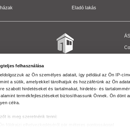
 házak
Eladó lakás
Á
Co
Et
gteljes felhasználása
Co
eldolgozzuk az Ön személyes adatait, így például az Ön IP-címé
mint a sütik, amelyekkel tárolhatjuk és hozzáférünk az Ön adat
In
e szabott hirdetéseket és tartalmakat, hirdetés- és tartalommér
Ma
alamint termékfejlesztéseket biztosíthassunk Önnek. Ön dönt ar
yen célra.
Kö
zőt is meg szeretnénk tenni:
Ta
Ön földrajzi elhelyezkedéséről pár méteres pontossággal
Ak