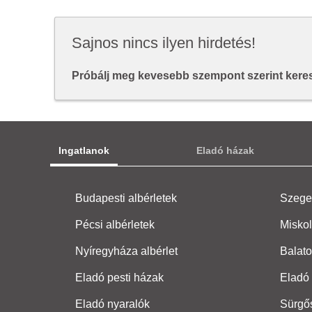
Sajnos nincs ilyen hirdetés!
Próbálj meg kevesebb szempont szerint keresn
Ingatlanok
Eladó házak
Budapesti albérletek
Szeged
Pécsi albérletek
Miskol
Nyíregyháza albérlet
Balato
Eladó pesti házak
Eladó 
Eladó nyaralók
Sürgő