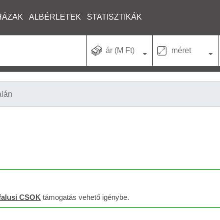
HÁZAK
ALBÉRLETEK
STATISZTIKÁK
ár (M Ft)
méret
alán
falusi CSOK
támogatás vehető igénybe.