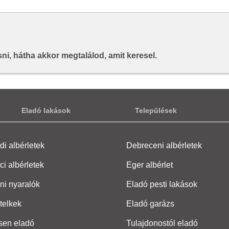
i, hátha akkor megtalálod, amit keresel.
Eladó lakások
Települések
i albérletek
Debreceni albérletek
ci albérletek
Eger albérlet
ni nyaralók
Eladó pesti lakások
telkek
Eladó garázs
sen eladó
Tulajdonostól eladó