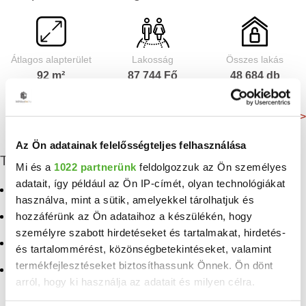
Átlagos alapterület
Lakosság
Összes lakás
92 m²
87 744 Fő
48 684 db
Még több adat >
Az Ön adatainak felelősségteljes felhasználása
További eladó ingatlanok
Mi és a
1022 partnerünk
feldolgozzuk az Ön személyes
adatait, így például az Ön IP-címét, olyan technológiákat
Eladó ház Víziváros
Eladó ház Gercse
használva, mint a sütik, amelyekkel tárolhatjuk és
hozzáférünk az Ön adataihoz a készülékén, hogy
Eladó családi ház Adyliget
Eladó családi ház
Hársakalja
személyre szabott hirdetéseket és tartalmakat, hirdetés-
Eladó ház Adyliget
és tartalommérést, közönségbetekintéseket, valamint
Eladó ikerház Hársakalja
termékfejlesztéseket biztosíthassunk Önnek. Ön dönt
Eladó családi ház
arról, hogy ki használja az adatait és milyen célra.
Budaliget
Eladó ház Hársakalja