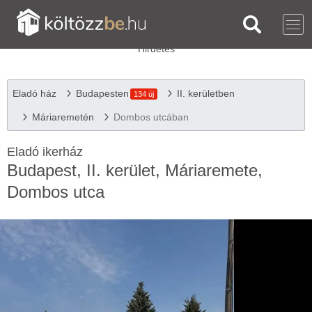
Eladó ház
Budapesten
II. kerületben
134 új
Máriaremetén
Dombos utcában
Eladó ikerház
Budapest, II. kerület, Máriaremete,
Dombos utca