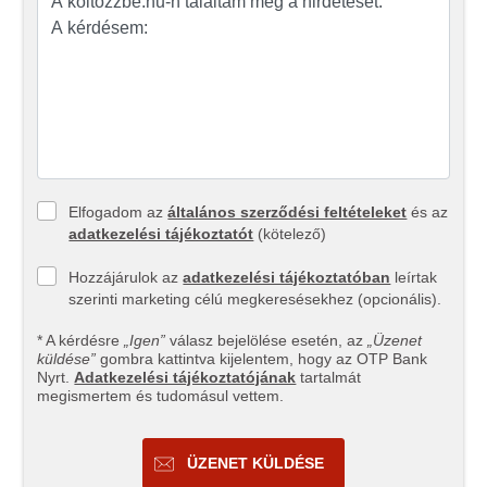
Elfogadom az
általános szerződési feltételeket
és az
adatkezelési tájékoztatót
(kötelező)
Hozzájárulok az
adatkezelési tájékoztatóban
leírtak
szerinti marketing célú megkeresésekhez (opcionális).
* A kérdésre
„Igen”
válasz bejelölése esetén, az
„Üzenet
küldése”
gombra kattintva kijelentem, hogy az OTP Bank
Nyrt.
Adatkezelési tájékoztatójának
tartalmát
megismertem és tudomásul vettem.
ÜZENET KÜLDÉSE