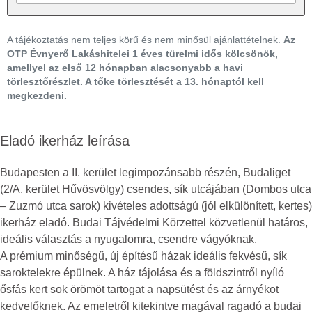
A tájékoztatás nem teljes körű és nem minősül ajánlattételnek.
Az
OTP Évnyerő Lakáshitelei 1 éves türelmi idős kölcsönök,
amellyel az első 12 hónapban alacsonyabb a havi
törlesztőrészlet. A tőke törlesztését a 13. hónaptól kell
megkezdeni.
Eladó ikerház leírása
Budapesten a II. kerület legimpozánsabb részén, Budaliget
(2/A. kerület Hűvösvölgy) csendes, sík utcájában (Dombos utca
– Zuzmó utca sarok) kivételes adottságú (jól elkülönített, kertes)
ikerház eladó. Budai Tájvédelmi Körzettel közvetlenül határos,
ideális választás a nyugalomra, csendre vágyóknak.
A prémium minőségű, új építésű házak ideális fekvésű, sík
saroktelekre épülnek. A ház tájolása és a földszintről nyíló
ősfás kert sok örömöt tartogat a napsütést és az árnyékot
kedvelőknek. Az emeletről kitekintve magával ragadó a budai