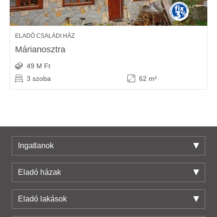
ELADÓ CSALÁDI HÁZ
Márianosztra
49 M Ft
3 szoba
62 m²
Ingatlanok
Eladó házak
Eladó lakások