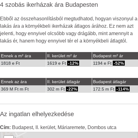
4 szobás ikerházak ára Budapesten
Ebből az összehasonlításból megtudhatod, hogyan viszonyul a
lakás ára a környékbeli ikerházak átlagos árához. Ez nem azt
jelenti, hogy ennyivel olcsóbb vagy drágább, mint amennyit a
lakás ér, hanem hogy ennyivel tér el a környékbeli átlagtól.
Ennek a m² ára
II. kerület m² ár
Budapest m² ár
1818 e Ft
1619 e Ft
-12%
1194 e Ft
-52%
Ennek az ára
II. kerület átlagár
Budapest átlagár
369 M Ft m Ft
302 m Ft
-22%
172.5 m Ft
-114%
Az ingatlan elhelyezkedése
Cím:
Budapest, II. kerület, Máriaremete, Dombos utca