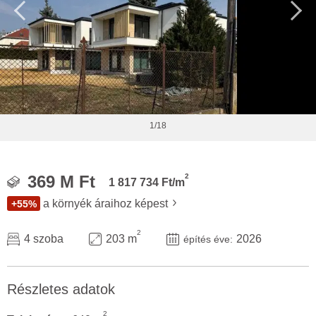
1/18
2
369 M Ft
1 817 734 Ft/m
a környék áraihoz képest
+55%
2
4 szoba
203 m
2026
építés éve:
Részletes adatok
2