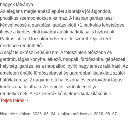
hegyek látványa.
Az elegáns megjelenésű épület alaprajza jól átgondolt,
praktikus szempontokat alkalmaz. A házban garázs teszi
kényelmessé a parkolást, garázs előtt +1 parkolás lehetséges,
illetve a kerítés előtt további autók parkolása is biztosított.
Parkosított kert locsolórendszerrel felszerelt. Opcióként
medence rendelhető.
A saját telekrész 640/580 nm. A földszinten előszoba és
gardrób, tágas konyha, étkező, nappali, fürdőszoba, gépészeti
helyiség, garázs, és a nappaliból nyíló nagy terasz található. Az
emeleten önálló fürdőszobával és gardróbbal kialakított szülői
háló/lakórész, 2 nagyméretű hálószoba és egy további tágas
fürdőszoba található. Az emeleti szobák erkéllyel
rendelkeznek. A közlekedők kényelmes kialakításúak.<
...
Teljes leírás >
Hirdetés feltöltve: 2026. 06. 24. Utoljára módosítva: 2026. 08. 07.