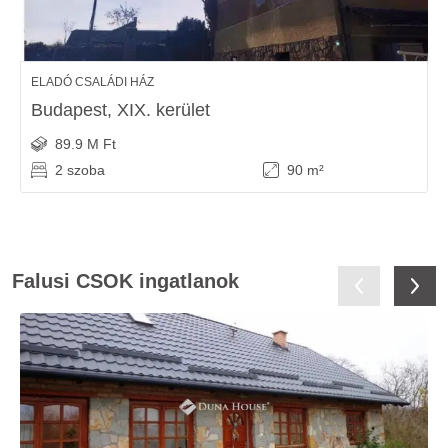
ELADÓ CSALÁDI HÁZ
Budapest, XIX. kerület
89.9 M Ft
2 szoba
90 m²
Falusi CSOK ingatlanok