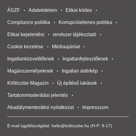
ÁSZF
Adatvédelem
Etikai kódex
Compliance politika
Korrupcióellenes politika
Etikai bejelentési
rendszer tájékoztató
Cookie kezelése
Médiaajánlat
Ingatlanközvetítőknek
Ingatlanfejlesztőknek
Magánszemélyeknek
Ingatlan ártérkép
Költözzbe Magazin
Új építésű lakások
Tartalommoderálási jelentés
Akadálymentesítési nyilatkozat
Impresszum
E-mail ügyfélszolgálat:
hello@koltozzbe.hu
(H-P: 9-17)