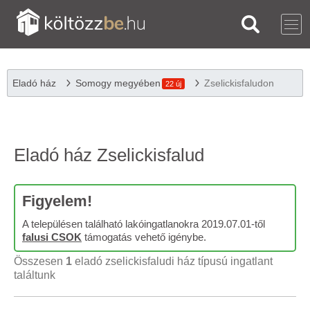
Eladó ház
Somogy megyében
Zselickisfaludon
22 új
Eladó ház Zselickisfalud
Figyelem!
A településen található lakóingatlanokra 2019.07.01-től
falusi CSOK
támogatás vehető igénybe.
Összesen
1
eladó zselickisfaludi ház típusú ingatlant
találtunk