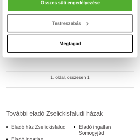
Az Ön készülékén beazonosítása annak konkrét
Összes süti engedélyezése
Nem találod amit keresel? Add meg email címedet és
tulajdonságainak (ujjlenyomat) aktív ellenőrzésével
küldjük az új hirdetéseket!
Tudjon meg többet személyes adatainak feldolgozási
Testreszabás
módjairól és adja meg preferenciáit a
Részletek
pontban
. Bármikor módosíthatja vagy visszavonhatja a
Sütinyilatkozathoz való hozzájárulását.
Megtagad
Sütiket használunk a tartalmak és hirdetések személyre
szabásához, közösségi funkciók biztosításához,
valamint weboldalforgalmunk elemzéséhez. Ezenkívül
1. oldal, összesen 1
közösségi média-, hirdető- és elemező partnereinkkel
megosztjuk az Ön weboldalhasználatra vonatkozó
adatait, akik kombinálhatják az adatokat más olyan
adatokkal, amelyeket Ön adott meg számukra vagy az
Ön által használt más szolgáltatásokból gyűjtöttek.
További eladó Zselickisfaludi házak
Eladó ház Zselickisfalud
Eladó ingatlan
Somogyjád
Eladó ingatlan