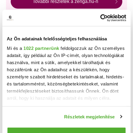
További részletek a zenga.hu-n
A Duna House, az OTP Ingatlanpont és az Otthon
Centrum új, kizárólagos hirdetéseinek nagy részét a
zenga.hu és koltozzbe.hu ingatlankeresőn láthatod
legelőször, és a feltöltéstől két hétig nem érhetők el más
ingatlankeresőn!
Az Ön adatainak felelősségteljes felhasználása
Mi és a
1022 partnerünk
feldolgozzuk az Ön személyes
adatait, így például az Ön IP-címét, olyan technológiákat
Találj gyorsan vevőt vagy bérlőt
használva, mint a sütik, amelyekkel tárolhatjuk és
ingatlanodra!
hozzáférünk az Ön adataihoz a készülékén, hogy
személyre szabott hirdetéseket és tartalmakat, hirdetés-
Több százezer érdeklődő
már havi 7 800 Ft-tól!
és tartalommérést, közönségbetekintéseket, valamint
Bankkártyás fizetés,
korlátlan képfeltöltés
,
pofonegyszerű hirdetésfeladás!
termékfejlesztéseket biztosíthassunk Önnek. Ön dönt
arról, hogy ki használja az adatait és milyen célra.
HIRDETÉS FELADÁSA
Ha engedélyezi, a következőt is meg szeretnénk tenni:
Részletek megjelenítése
Információgyűjtés az Ön földrajzi elhelyezkedéséről
pár méteres pontossággal
HIRDETÉSFIGYELŐ