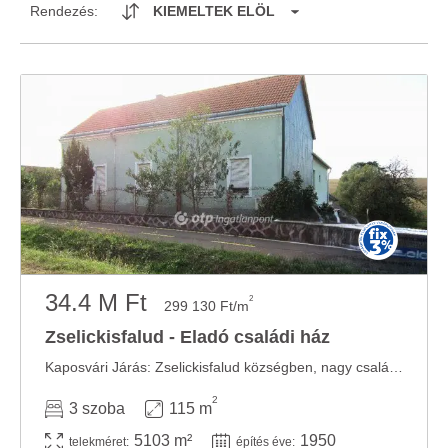
Rendezés:
KIEMELTEK ELÖL
34.4 M Ft
2
299 130 Ft/m
Zselickisfalud - Eladó családi ház
Kaposvári Járás: Zselickisfalud községben, nagy családi ház, több mint fél hektár ...
2
3 szoba
115 m
5103 m²
1950
telekméret:
építés éve: