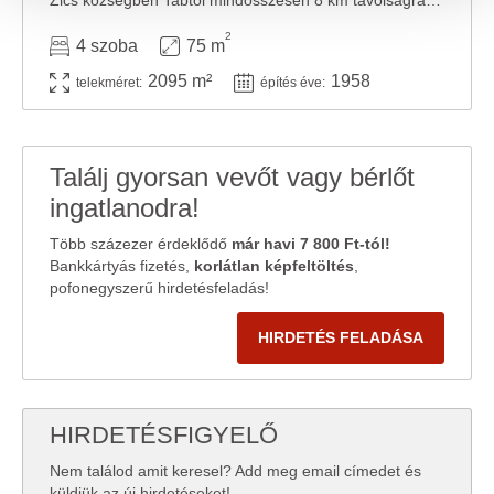
Zics községben Tabtól mindösszesen 8 km távolságra eladó egyszintes, önálló 75 nm-es ...
közösségi média-, hirdető- és elemező partnereinkkel
megosztjuk az Ön weboldalhasználatra vonatkozó
2
4 szoba
75 m
adatait, akik kombinálhatják az adatokat más olyan
2095 m²
1958
telekméret:
építés éve:
adatokkal, amelyeket Ön adott meg számukra vagy az
Ön által használt más szolgáltatásokból gyűjtöttek.
Találj gyorsan vevőt vagy bérlőt
ingatlanodra!
Több százezer érdeklődő
már havi 7 800 Ft-tól!
Bankkártyás fizetés,
korlátlan képfeltöltés
,
pofonegyszerű hirdetésfeladás!
HIRDETÉS FELADÁSA
HIRDETÉSFIGYELŐ
Nem találod amit keresel? Add meg email címedet és
küldjük az új hirdetéseket!