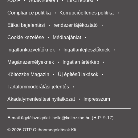
ÁSZF
Adatvédelem
Etikai kódex
Compliance politika
Korrupcióellenes politika
Etikai bejelentési
rendszer tájékoztató
Cookie kezelése
Médiaajánlat
Ingatlanközvetítőknek
Ingatlanfejlesztőknek
Magánszemélyeknek
Ingatlan ártérkép
Költözzbe Magazin
Új építésű lakások
Tartalommoderálási jelentés
Akadálymentesítési nyilatkozat
Impresszum
E-mail ügyfélszolgálat:
hello@koltozzbe.hu
(H-P: 9-17)
© 2026 OTP Otthonmegoldások Kft.