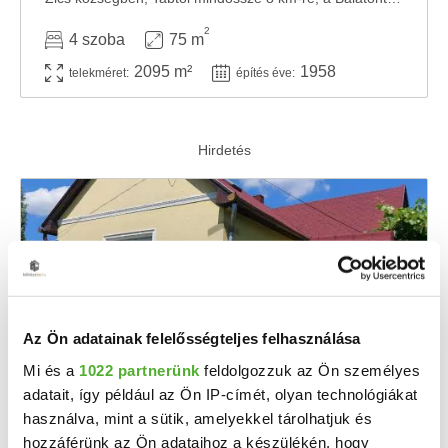
2
4 szoba
75 m
2095 m²
1958
telekméret:
építés éve:
Az Ön adatainak felelősségteljes felhasználása
Mi és a
1022 partnerünk
feldolgozzuk az Ön személyes
adatait, így például az Ön IP-címét, olyan technológiákat
57 M Ft
2
380 000 Ft/m
használva, mint a sütik, amelyekkel tárolhatjuk és
Zics - Eladó családi ház
hozzáférünk az Ön adataihoz a készülékén, hogy