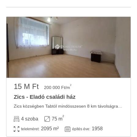
15 M Ft
2
200 000 Ft/m
Zics - Eladó családi ház
Zics községben Tabtól mindösszesen 8 km távolságra eladó egyszintes, önálló 75 nm-es ...
2
4 szoba
75 m
2095 m²
1958
telekméret:
építés éve: