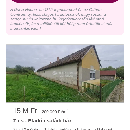
A Duna House, az OTP Ingatlanpont és az Otthon
Centrum új, kizárólagos hirdetéseinek nagy részét a
zenga.hu és koltozzbe.hu ingatlankeresőn láthatod
legelőször, és a feltöltéstől két hétig nem érhetők el más
ingatlankeresőn!
15 M Ft
2
200 000 Ft/m
Zics - Eladó családi ház
Zics községben, Tabtól mindössze 8 km-re, a Balatontól pedig 30 percnyi távolságra eladó ...