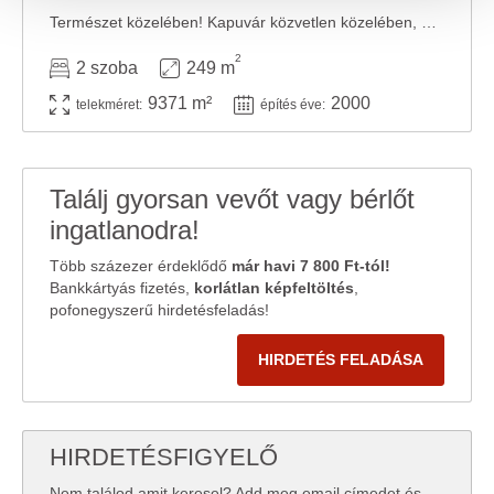
közösségi média-, hirdető- és elemező partnereinkkel
Természet közelében! Kapuvár közvetlen közelében, privát környezetben eladó egy ...
megosztjuk az Ön weboldalhasználatra vonatkozó
2
adatait, akik kombinálhatják az adatokat más olyan
2 szoba
249 m
adatokkal, amelyeket Ön adott meg számukra vagy az
9371 m²
2000
telekméret:
építés éve:
Ön által használt más szolgáltatásokból gyűjtöttek.
Találj gyorsan vevőt vagy bérlőt
ingatlanodra!
Több százezer érdeklődő
már havi 7 800 Ft-tól!
Bankkártyás fizetés,
korlátlan képfeltöltés
,
pofonegyszerű hirdetésfeladás!
HIRDETÉS FELADÁSA
HIRDETÉSFIGYELŐ
Nem találod amit keresel? Add meg email címedet és