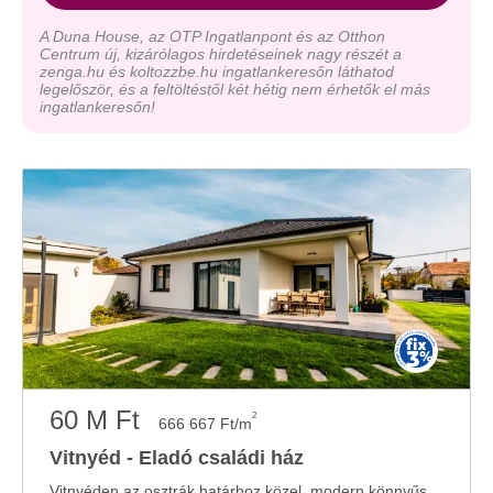
A Duna House, az OTP Ingatlanpont és az Otthon
Centrum új, kizárólagos hirdetéseinek nagy részét a
zenga.hu és koltozzbe.hu ingatlankeresőn láthatod
legelőször, és a feltöltéstől két hétig nem érhetők el más
ingatlankeresőn!
60 M Ft
2
666 667 Ft/m
Vitnyéd - Eladó családi ház
Vitnyéden az osztrák határhoz közel, modern könnyűszerkezetes, hőszivattyús fűtéssel ...