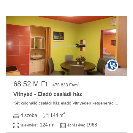
68.52 M Ft
2
475 833 Ft/m
Vitnyéd - Eladó családi ház
Két különálló családi ház eladó Vitnyéden kétgenerációs lehetőség Kapuvár ...
2
4 szoba
144 m
124 m²
1968
telekméret:
építés éve: