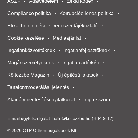
ÁSZF
Adatvédelem
Etikai kódex
Compliance politika
Korrupcióellenes politika
Etikai bejelentési
rendszer tájékoztató
Cookie kezelése
Médiaajánlat
Ingatlanközvetítőknek
Ingatlanfejlesztőknek
Magánszemélyeknek
Ingatlan ártérkép
Költözzbe Magazin
Új építésű lakások
Tartalommoderálási jelentés
Akadálymentesítési nyilatkozat
Impresszum
E-mail ügyfélszolgálat:
hello@koltozzbe.hu
(H-P: 9-17)
© 2026 OTP Otthonmegoldások Kft.