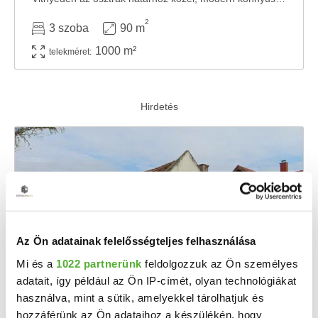
2
3 szoba
90 m
1000 m²
telekméret:
Az Ön adatainak felelősségteljes felhasználása
Mi és a
1022 partnerünk
feldolgozzuk az Ön személyes
adatait, így például az Ön IP-címét, olyan technológiákat
16.71 M Ft
2
168 788 Ft/m
használva, mint a sütik, amelyekkel tárolhatjuk és
Vitnyéd, Petőfi Sándor utca 3 - Eladó
hozzáférünk az Ön adataihoz a készülékén, hogy