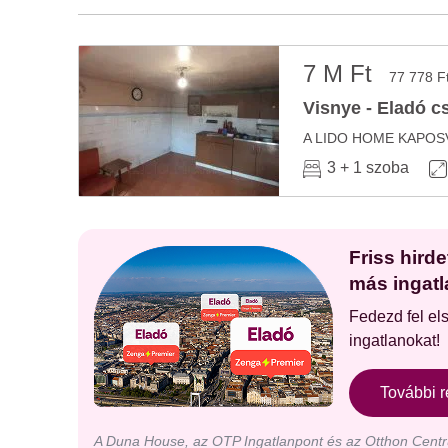
7 M Ft
77 778 F
Visnye - Eladó c
3 + 1 szoba
Friss hird
más ingatl
Fedezd fel el
ingatlanokat!
További r
A Duna House, az OTP Ingatlanpont és az Otthon Centru