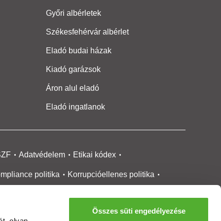
Győri albérletek
Székesfehérvár albérlet
Eladó budai házak
Kiadó garázsok
Áron alul eladó
Eladó ingatlanok
SZF
Adatvédelem
Etikai kódex
mpliance politika
Korrupcióellenes politika
ikai bejelentési
rendszer tájékoztató
Összes süti engedélyezése
okie kezelése
Médiaajánlat
t, olyan