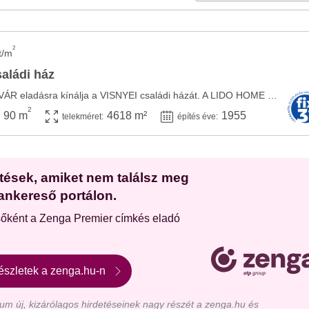
2
t/m
saládi ház
A LIDO HOME KAPOSVÁR eladásra kínálja a VISNYEI családi házát. A LIDO HOME Kaposvár által ...
2
90 m
4618 m²
1955
telekméret:
építés éve:
etések, amiket nem találsz meg
ankereső portálon.
sőként a Zenga Premier címkés eladó
észletek a zenga.hu-n
m új, kizárólagos hirdetéseinek nagy részét a zenga.hu és