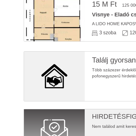
15 M Ft
125 00
Visnye - Eladó c
3 szoba
12
Találj gyorsan
Több százezer érdekl
pofonegyszerű hirdeté
HIRDETÉSFI
Nem találod amit keres