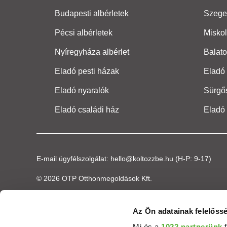
Budapesti albérletek
Szeged
Pécsi albérletek
Miskol
Nyíregyháza albérlet
Balato
Eladó pesti házak
Eladó 
Eladó nyaralók
Sürgő
Eladó családi ház
Eladó
E-mail ügyfélszolgálat:
hello@koltozzbe.hu
(H-P: 9-17)
© 2026 OTP Otthonmegoldások Kft.
Az Ön adatainak felelőssé
Mi és a
1022 partnerünk
f