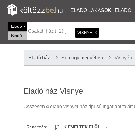
ELADÓ LAKÁSOK
ELADÓ 
Eladó
Családi ház (+2)
VISNYE
Kiadó
Eladó ház
Somogy megyében
Visnyén
Eladó ház Visnye
Összesen
4
eladó visnyei ház típusú ingatlant talált
Rendezés:
KIEMELTEK ELÖL