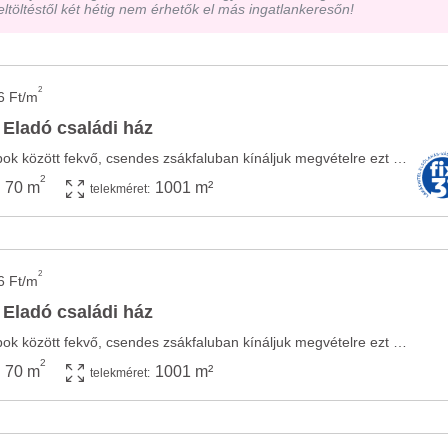
eltöltéstől két hétig nem érhetők el más ingatlankeresőn!
2
6 Ft/m
 Eladó családi ház
Visnyén, a zselici dombok között fekvő, csendes zsákfaluban kínáljuk megvételre ezt a ...
2
70 m
1001 m²
telekméret:
2
6 Ft/m
 Eladó családi ház
Visnyén, a zselici dombok között fekvő, csendes zsákfaluban kínáljuk megvételre ezt a ...
2
70 m
1001 m²
telekméret: