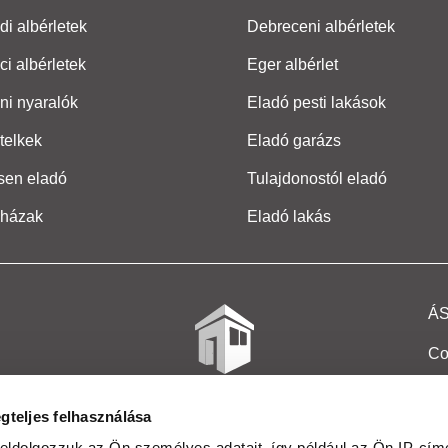
i albérletek
Debreceni albérletek
ci albérletek
Eger albérlet
ni nyaralók
Eladó pesti lakások
telkek
Eladó garázs
sen eladó
Tulajdonostól eladó
 házak
Eladó lakás
Á
Co
Et
gteljes felhasználása
Co
eldolgozzuk az Ön személyes adatait, így például az Ön IP-címé