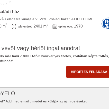
2
0 Ft/m
saládi ház
A LIDO HOME KAPOSVÁR eladásra kínálja a VISNYEI családi házát. A LIDO HOME Kaposvár által ...
2
0 m
2401 m²
1970
telekméret:
építés éve:
 vevőt vagy bérlőt ingatlanodra!
ődő
már havi 7 800 Ft-tól!
Bankkártyás fizetés,
korlátlan képfeltöltés
,
sfeladás!
HIRDETÉS FELADÁSA
GYELŐ
el? Add meg email címedet és küldjük az új hirdetéseket!