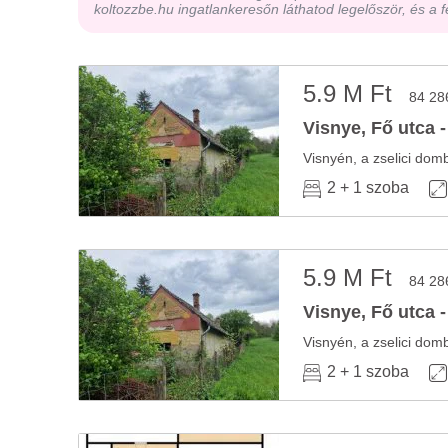
koltozzbe.hu ingatlankeresőn láthatod legelőször, és a f
5.9 M Ft
84 28
Visnye, Fő utca -
2 + 1 szoba
5.9 M Ft
84 28
Visnye, Fő utca -
2 + 1 szoba