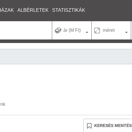
HÁZAK
ALBÉRLETEK
STATISZTIKÁK
ár (M Ft)
méret
unk
KERESÉS MENTÉS