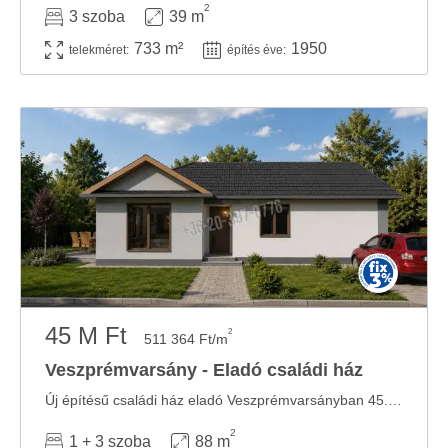
2
3 szoba
39 m
733 m²
1950
telekméret:
építés éve:
45 M Ft
2
511 364 Ft/m
Veszprémvarsány - Eladó családi ház
Új építésű családi ház eladó Veszprémvarsányban 45.000.000 Ft-ért elérhető – ...
2
1 + 3 szoba
88 m