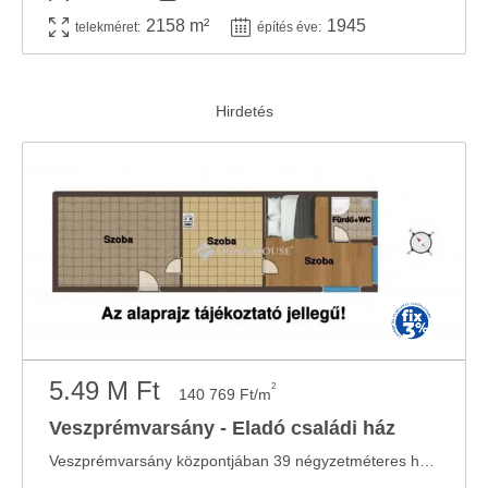
2158 m²
1945
telekméret:
építés éve:
5.49 M Ft
2
140 769 Ft/m
Veszprémvarsány - Eladó családi ház
Veszprémvarsány központjában 39 négyzetméteres ház eladó, 733 négyzetméteres telekkel!Az ...