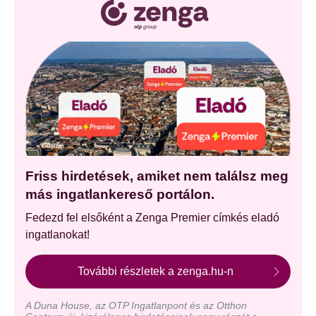
Friss hirdetések, amiket nem találsz meg
más ingatlankereső portálon.
Fedezd fel elsőként a Zenga Premier címkés eladó
ingatlanokat!
További részletek a zenga.hu-n
A Duna House, az OTP Ingatlanpont és az Otthon