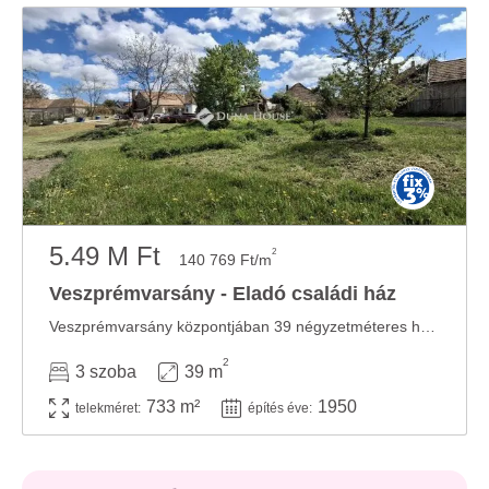
5.49 M Ft
2
140 769 Ft/m
Veszprémvarsány - Eladó családi ház
Veszprémvarsány központjában 39 négyzetméteres ház eladó, 733 négyzetméteres telekkel!Az ...
2
3 szoba
39 m
733 m²
1950
telekméret:
építés éve: