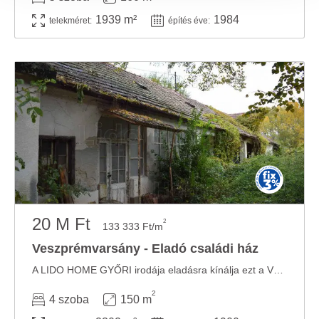
megosztjuk az Ön weboldalhasználatra vonatkozó
1939 m²
1984
telekméret:
építés éve:
adatait, akik kombinálhatják az adatokat más olyan
adatokkal, amelyeket Ön adott meg számukra vagy az
Ön által használt más szolgáltatásokból gyűjtöttek.
20 M Ft
2
133 333 Ft/m
Veszprémvarsány - Eladó családi ház
A LIDO HOME GYŐRI irodája eladásra kínálja ezt a VESZPRÉMVARSÁNYBAN található KERTES ...
2
4 szoba
150 m