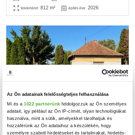
812 m²
2026
telekméret:
építés éve:
19.8 M Ft
2
Az Ön adatainak felelősségteljes felhasználása
388 235 Ft/m
Mi és a
1022 partnerünk
feldolgozzuk az Ön személyes
Veszprémvarsány - Eladó családi ház
adatait, így például az Ön IP-címét, olyan technológiákat
Felújítandó családi ház eladó Veszprémvarsányban - nagy telekkel! Veszprémvarsány ...
használva, mint a sütik, amelyekkel tárolhatjuk és
2
hozzáférünk az Ön adataihoz a készülékén, hogy
2 szoba
51 m
személyre szabott hirdetéseket és tartalmakat, hirdetés-