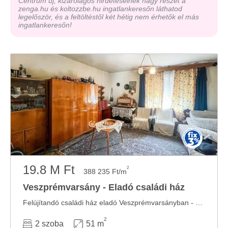
Centrum új, kizárólagos hirdetéseinek nagy részét a
zenga.hu és koltozzbe.hu ingatlankeresőn láthatod
legelőször, és a feltöltéstől két hétig nem érhetők el más
ingatlankeresőn!
19.8 M Ft
2
388 235 Ft/m
Veszprémvarsány - Eladó családi ház
Felújítandó családi ház eladó Veszprémvarsányban - nagy telekkel! Veszprémvarsány ...
2
2 szoba
51 m