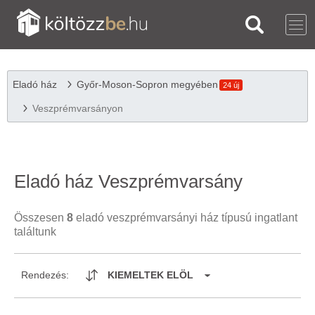
Eladó ház
Győr-Moson-Sopron megyében
24 új
Veszprémvarsányon
Eladó ház Veszprémvarsány
Összesen
8
eladó veszprémvarsányi ház típusú ingatlant
találtunk
Rendezés:
KIEMELTEK ELÖL