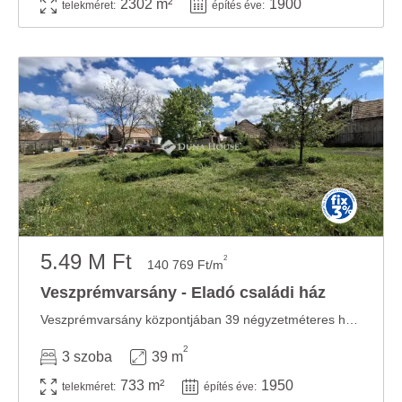
2302 m²
1900
telekméret:
építés éve:
5.49 M Ft
2
140 769 Ft/m
Veszprémvarsány - Eladó családi ház
Veszprémvarsány központjában 39 négyzetméteres ház eladó, 733 négyzetméteres telekkel! Az ...
2
3 szoba
39 m
733 m²
1950
telekméret:
építés éve: