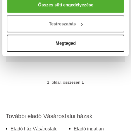
Az Ön készülékén beazonosítása annak konkrét
Összes süti engedélyezése
HIRDETÉSFIGYELŐ
tulajdonságainak (ujjlenyomat) aktív ellenőrzésével
Nem találod amit keresel? Add meg email címedet és
Tudjon meg többet személyes adatainak feldolgozási
küldjük az új hirdetéseket!
Testreszabás
módjairól és adja meg preferenciáit a
Részletek
pontban
. Bármikor módosíthatja vagy visszavonhatja a
Sütinyilatkozathoz való hozzájárulását.
Megtagad
Sütiket használunk a tartalmak és hirdetések személyre
szabásához, közösségi funkciók biztosításához,
valamint weboldalforgalmunk elemzéséhez. Ezenkívül
közösségi média-, hirdető- és elemező partnereinkkel
megosztjuk az Ön weboldalhasználatra vonatkozó
1. oldal, összesen 1
adatait, akik kombinálhatják az adatokat más olyan
adatokkal, amelyeket Ön adott meg számukra vagy az
Ön által használt más szolgáltatásokból gyűjtöttek.
További eladó Vásárosfalui házak
Eladó ház Vásárosfalu
Eladó ingatlan