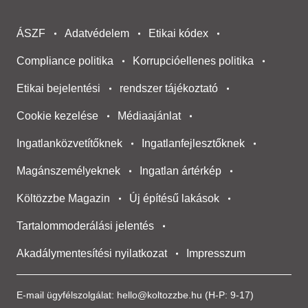
ÁSZF
Adatvédelem
Etikai kódex
Compliance politika
Korrupcióellenes politika
Etikai bejelentési
rendszer tájékoztató
Cookie kezelése
Médiaajánlat
Ingatlanközvetítőknek
Ingatlanfejlesztőknek
Magánszemélyeknek
Ingatlan ártérkép
Költözzbe Magazin
Új építésű lakások
Tartalommoderálási jelentés
Akadálymentesítési nyilatkozat
Impresszum
E-mail ügyfélszolgálat:
hello@koltozzbe.hu
(H-P: 9-17)