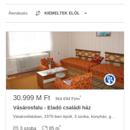
Rendezés:
KIEMELTEK ELÖL
30.999 M Ft
2
364 694 Ft/m
Vásárosfalu - Eladó családi ház
Vásárosfaluban, 1970-ben épült, 3 szoba, konyhás, gázkazán fűtéses családi ház, ...
2
3 szoba
85 m