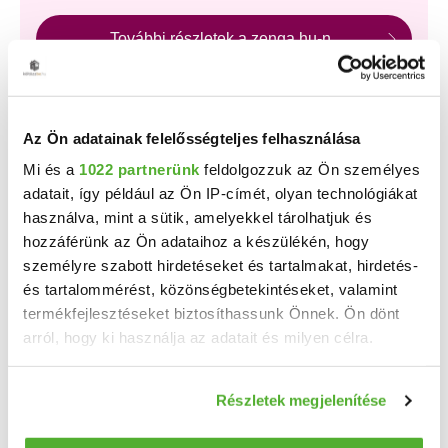
További részletek a zenga.hu-n
A Duna House, az OTP Ingatlanpont és az Otthon
Centrum új, kizárólagos hirdetéseinek nagy részét a
zenga.hu és koltozzbe.hu ingatlankeresőn láthatod
legelőször, és a feltöltéstől két hétig nem érhetők el más
Az Ön adatainak felelősségteljes felhasználása
ingatlankeresőn!
Mi és a
1022 partnerünk
feldolgozzuk az Ön személyes
adatait, így például az Ön IP-címét, olyan technológiákat
használva, mint a sütik, amelyekkel tárolhatjuk és
Találj gyorsan vevőt vagy bérlőt
hozzáférünk az Ön adataihoz a készülékén, hogy
ingatlanodra!
személyre szabott hirdetéseket és tartalmakat, hirdetés-
és tartalommérést, közönségbetekintéseket, valamint
Több százezer érdeklődő
már havi 7 800 Ft-tól!
termékfejlesztéseket biztosíthassunk Önnek. Ön dönt
Bankkártyás fizetés,
korlátlan képfeltöltés
,
pofonegyszerű hirdetésfeladás!
arról, hogy ki használja az adatait és milyen célra.
HIRDETÉS FELADÁSA
Ha engedélyezi, a következőt is meg szeretnénk tenni:
Részletek megjelenítése
Információgyűjtés az Ön földrajzi elhelyezkedéséről
pár méteres pontossággal