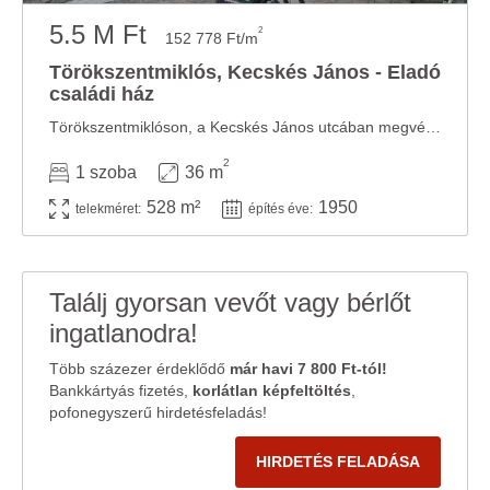
5.5 M Ft
2
152 778 Ft/m
Törökszentmiklós, Kecskés János - Eladó
családi ház
Törökszentmiklóson, a Kecskés János utcában megvételre kínálunk egy 36,5 m²-es tornácos ...
2
1 szoba
36 m
528 m²
1950
telekméret:
építés éve:
Találj gyorsan vevőt vagy bérlőt
ingatlanodra!
Több százezer érdeklődő
már havi 7 800 Ft-tól!
Bankkártyás fizetés,
korlátlan képfeltöltés
,
pofonegyszerű hirdetésfeladás!
HIRDETÉS FELADÁSA