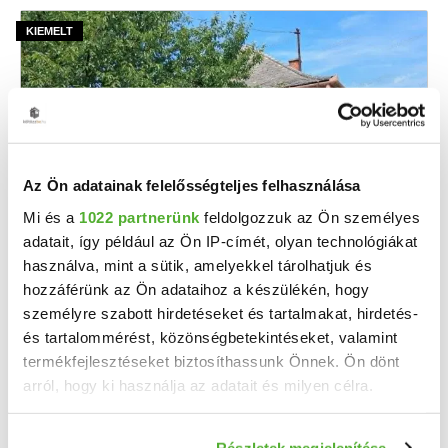
Az Ön adatainak felelősségteljes felhasználása
Mi és a
1022 partnerünk
feldolgozzuk az Ön személyes
22 M Ft
2
adatait, így például az Ön IP-címét, olyan technológiákat
338 462 Ft/m
használva, mint a sütik, amelyekkel tárolhatjuk és
Törökszentmiklós - Eladó családi ház
hozzáférünk az Ön adataihoz a készülékén, hogy
Törökszentmiklóson alvég részén kínálok eladásra egy 2 szobás, 65 m²-es családi házat ...
személyre szabott hirdetéseket és tartalmakat, hirdetés-
és tartalommérést, közönségbetekintéseket, valamint
2
2 szoba
65 m
termékfejlesztéseket biztosíthassunk Önnek. Ön dönt
452 m²
1970
telekméret:
építés éve:
arról, hogy ki használja az adatait és milyen célra.
Ha engedélyezi, a következőt is meg szeretnénk tenni:
Részletek megjelenítése