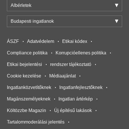
Albérletek
Budapesti ingatlanok
ÁSZF
Adatvédelem
Etikai kódex
Compliance politika
Korrupcióellenes politika
Etikai bejelentési
rendszer tájékoztató
Cookie kezelése
Médiaajánlat
Ingatlanközvetítőknek
Ingatlanfejlesztőknek
Magánszemélyeknek
Ingatlan ártérkép
Költözzbe Magazin
Új építésű lakások
Tartalommoderálási jelentés