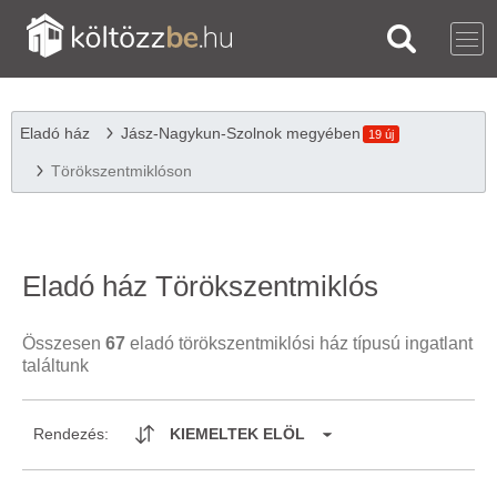
Eladó ház
Jász-Nagykun-Szolnok megyében
19 új
Törökszentmiklóson
Eladó ház Törökszentmiklós
Összesen
67
eladó törökszentmiklósi ház típusú ingatlant
találtunk
Rendezés:
KIEMELTEK ELÖL