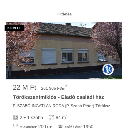
22 M Ft
2
261 905 Ft/m
Törökszentmiklós - Eladó családi ház
P. SZABÓ INGATLANIRODA (P. Szabó Péter) Törökszentmiklóson a városközpontban, az Almásy ...
2
2 + 1 szoba
84 m
200 m²
1950
telekméret:
építés éve: