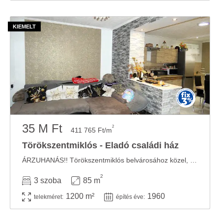
35 M Ft
2
411 765 Ft/m
Törökszentmiklós - Eladó családi ház
ÁRZUHANÁS!! Törökszentmiklós belvárosához közel, az Alvég elején kínálunk eladásra egy ...
2
3 szoba
85 m
1200 m²
1960
telekméret:
építés éve: