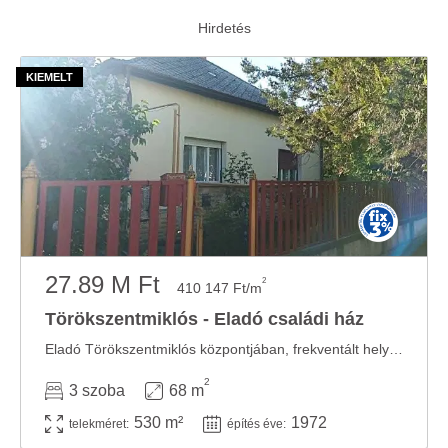
27.89 M Ft
2
410 147 Ft/m
Törökszentmiklós - Eladó családi ház
Eladó Törökszentmiklós központjában, frekventált helyen az évszakok egyik utcájában ...
2
3 szoba
68 m
530 m²
1972
telekméret:
építés éve: