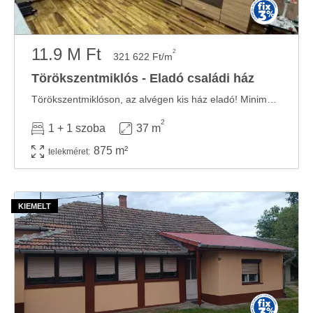
11.9 M Ft
2
321 622 Ft/m
Törökszentmiklós - Eladó családi ház
Törökszentmiklóson, az alvégen kis ház eladó! Minimális rezsiköltségel! Csendes, nyugodt ...
2
1 + 1 szoba
37 m
875 m²
telekméret: