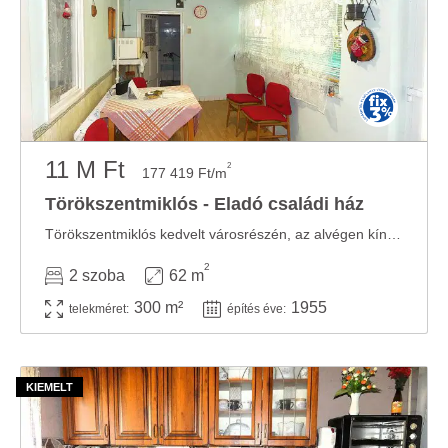
11 M Ft
2
177 419 Ft/m
Törökszentmiklós - Eladó családi ház
Törökszentmiklós kedvelt városrészén, az alvégen kínáljuk megvételre ezt barátságos, ...
2
2 szoba
62 m
300 m²
1955
telekméret:
építés éve: