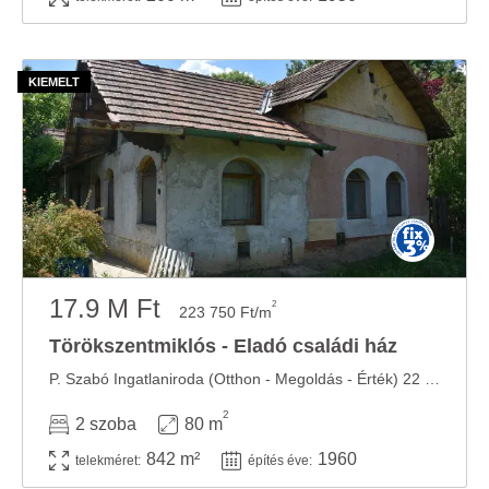
17.9 M Ft
2
223 750 Ft/m
Törökszentmiklós - Eladó családi ház
P. Szabó Ingatlaniroda (Otthon - Megoldás - Érték) 22 éve az ingatlanpiacon! Amiben ...
2
2 szoba
80 m
842 m²
1960
telekméret:
építés éve: