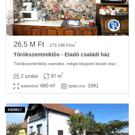
26.5 M Ft
2
273 196 Ft/m
Törökszentmiklós - Eladó családi ház
Törökszentmiklós csendes, mégis központ közeli részén eladó ez a 1991-ben, téglából ...
2
2 szoba
97 m
680 m²
1991
telekméret:
építés éve: