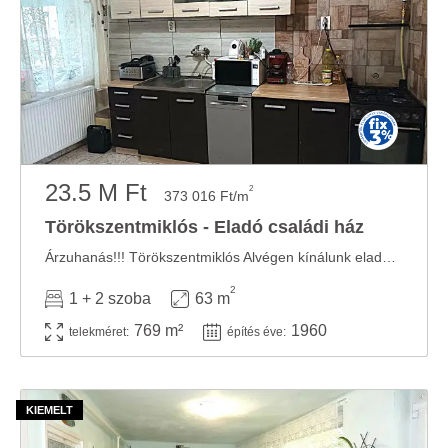
23.5 M Ft
2
373 016 Ft/m
Törökszentmiklós - Eladó családi ház
Árzuhanás!!! Törökszentmiklós Alvégen kínálunk eladásra egy jó adottságokkal rendelkező ...
2
1 + 2 szoba
63 m
769 m²
1960
telekméret:
építés éve: