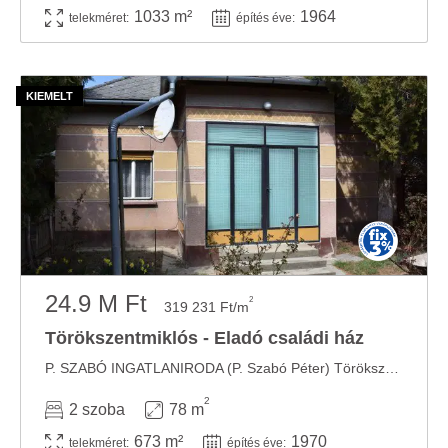
1033 m²
1964
telekméret:
építés éve:
24.9 M Ft
2
319 231 Ft/m
Törökszentmiklós - Eladó családi ház
P. SZABÓ INGATLANIRODA (P. Szabó Péter) Törökszentmiklóson az Alvégen (Szolnokhoz közelebbi ...
2
2 szoba
78 m
673 m²
1970
telekméret:
építés éve: