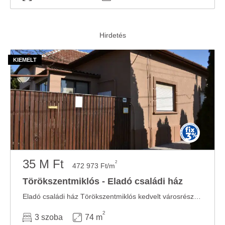
35 M Ft
2
472 973 Ft/m
Törökszentmiklós - Eladó családi ház
Eladó családi ház Törökszentmiklós kedvelt városrészében – rendezett udvar, azonnal ...
2
3 szoba
74 m