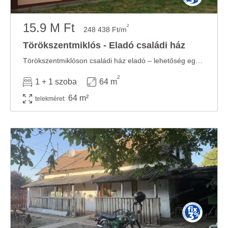
15.9 M Ft
2
248 438 Ft/m
Törökszentmiklós - Eladó családi ház
Törökszentmiklóson családi ház eladó – lehetőség egy szerethető otthon kialakítására! ...
2
1 + 1 szoba
64 m
64 m²
telekméret: