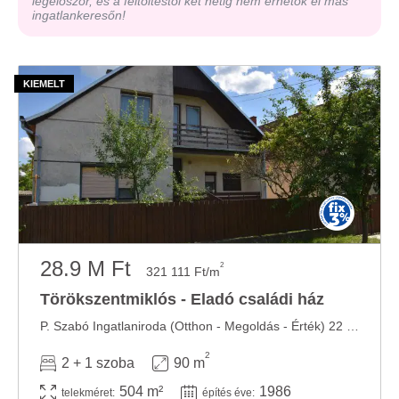
legelőször, és a feltöltéstől két hétig nem érhetők el más
ingatlankeresőn!
28.9 M Ft
2
321 111 Ft/m
Törökszentmiklós - Eladó családi ház
P. Szabó Ingatlaniroda (Otthon - Megoldás - Érték) 22 éve az ingatlanpiacon! Eladó egy ...
2
2 + 1 szoba
90 m
504 m²
1986
telekméret:
építés éve: