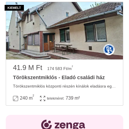
41.9 M Ft
2
174 583 Ft/m
Törökszentmiklós - Eladó családi ház
Törökszentmiklós központi részén kínálok eladásra egy 240 m²-es ingatlant, mely 1 üzlet ...
2
240 m
739 m²
telekméret: