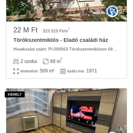
22 M Ft
2
323 529 Ft/m
Törökszentmiklós - Eladó családi ház
Hivatkozási szám: PI-000563 ️Törökszentmiklóson 68 m2-es, 2 szobás, összkomfortos tégla ...
2
2 szoba
68 m
509 m²
1971
telekméret:
építés éve: