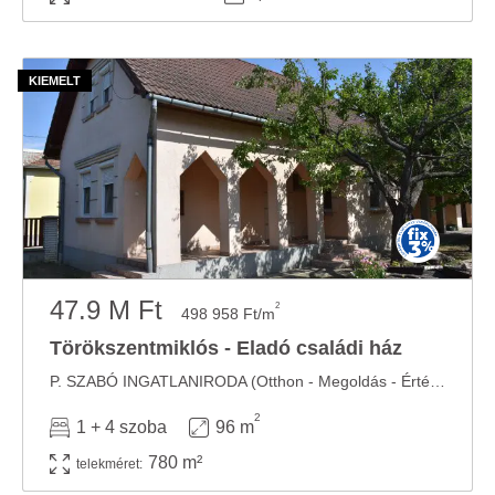
47.9 M Ft
2
498 958 Ft/m
Törökszentmiklós - Eladó családi ház
P. SZABÓ INGATLANIRODA (Otthon - Megoldás - Érték) 22 ÉVE AZ INGATLAN PIACON! Eladó családi ...
2
1 + 4 szoba
96 m
780 m²
telekméret: