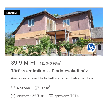
39.9 M Ft
2
411 340 Ft/m
Törökszentmiklós - Eladó családi ház
Amit az ingatlanról tudni kell: - abszolut belváros, Kazinczy uton 1972-ben B 30-as és ...
2
4 szoba
97 m
860 m²
1974
telekméret:
építés éve: