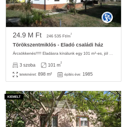
24.9 M Ft
2
246 535 Ft/m
Törökszentmiklós - Eladó családi ház
Árcsökkenés!!!!! Eladásra kínálunk egy 101 m²-es, jól elrendezett családi házat ...
2
3 szoba
101 m
898 m²
1985
telekméret:
építés éve: