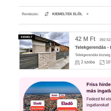
Rendezés:
KIEMELTEK ELÖL
42 M Ft
392 52
Telekgerendás - 
2 szoba
10
Friss hird
más ingatl
Fedezd fel el
ingatlanokat!