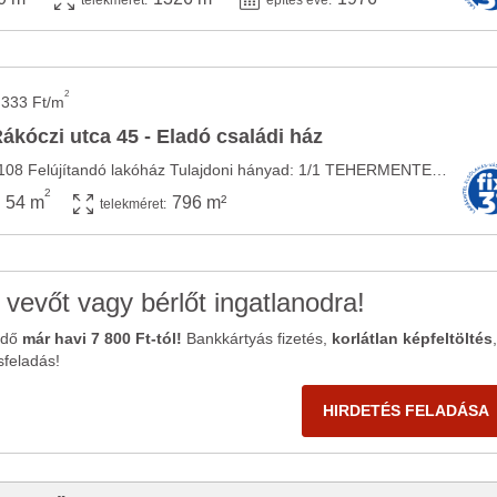
telekméret:
építés éve:
2
 333 Ft/m
ákóczi utca 45 - Eladó családi ház
Hivatkozási szám: 004108 Felújítandó lakóház Tulajdoni hányad: 1/1 TEHERMENTES, nem lakott ...
2
54 m
796 m²
telekméret:
 vevőt vagy bérlőt ingatlanodra!
ődő
már havi 7 800 Ft-tól!
Bankkártyás fizetés,
korlátlan képfeltöltés
,
sfeladás!
HIRDETÉS FELADÁSA