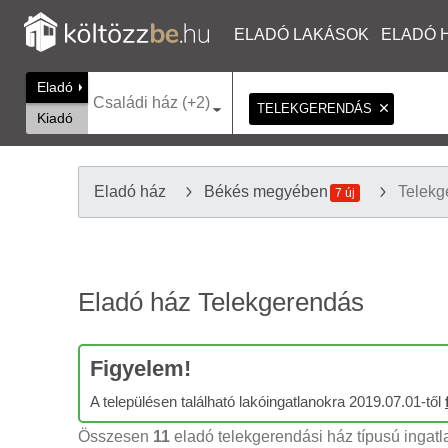
ELADÓ LAKÁSOK
ELADÓ 
Eladó
Családi ház (+2)
TELEKGERENDÁS
Kiadó
Eladó ház
Békés megyében
Telekg
7 új
Eladó ház Telekgerendás
Figyelem!
A településen található lakóingatlanokra 2019.07.01-től
Összesen
11
eladó telekgerendási ház típusú ingatla