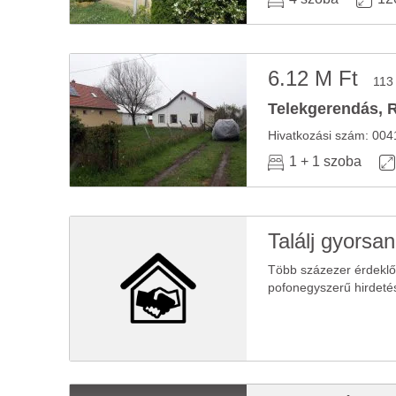
6.12 M Ft
113
Telekgerendás, R
1 + 1 szoba
Találj gyorsan
Több százezer érdekl
pofonegyszerű hirdeté