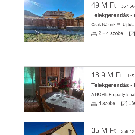
49 M Ft
357 66
Telekgerendás - 
2 + 4 szoba
18.9 M Ft
145
Telekgerendás - 
4 szoba
13
35 M Ft
368 42