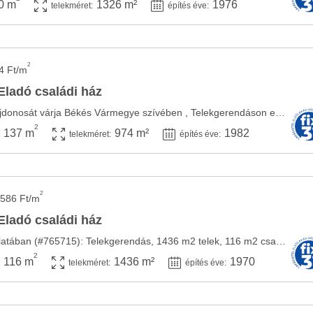
0 m
1326 m²
1976
telekméret:
építés éve:
2
4 Ft/m
Eladó családi ház
Csak Nálunk!!!!! Új tulajdonosát várja Békés Vármegye szívében , Telekgerendáson egy ...
2
137 m
974 m²
1982
telekméret:
építés éve:
2
 586 Ft/m
Eladó családi ház
A HOME Property kínálatában (#765715): Telekgerendás, 1436 m2 telek, 116 m2 családi ház, ...
2
116 m
1436 m²
1970
telekméret:
építés éve: