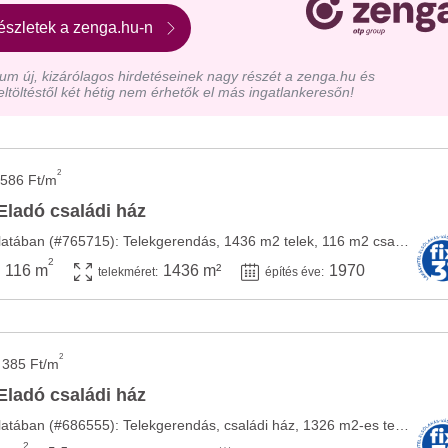
észletek a zenga.hu-n
m új, kizárólagos hirdetéseinek nagy részét a zenga.hu és
eltöltéstől két hétig nem érhetők el más ingatlankeresőn!
2
 586 Ft/m
Eladó családi ház
A HOME Property kínálatában (#765715): Telekgerendás, 1436 m2 telek, 116 m2 családi ház, ...
2
116 m
1436 m²
1970
telekméret:
építés éve:
2
 385 Ft/m
Eladó családi ház
A HOME Property kínálatában (#686555): Telekgerendás, családi ház, 1326 m2-es telek, 130 ...
2