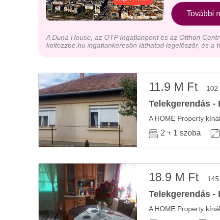
További r
A Duna House, az OTP Ingatlanpont és az Otthon Centru
koltozzbe.hu ingatlankeresőn láthatod legelőször, és a f
11.9 M Ft
102
Telekgerendás - 
2 + 1 szoba
18.9 M Ft
145
Telekgerendás - 