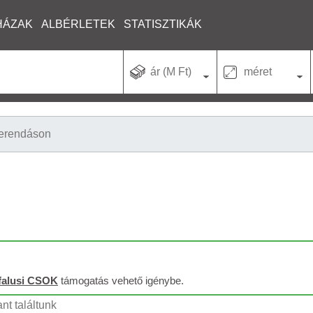
HÁZAK
ALBÉRLETEK
STATISZTIKÁK
ár (M Ft)
méret
erendáson
falusi CSOK
támogatás vehető igénybe.
nt találtunk