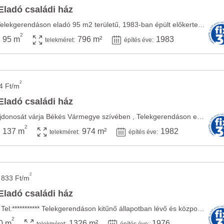
Eladó családi ház
Békés vármegyében, Telekgerendáson eladó 95 m2 területű, 1983-ban épült előkertes ...
2
95 m
796 m²
1983
telekméret:
építés éve:
2
4 Ft/m
Eladó családi ház
Csak Nálunk!!!!! Új tulajdonosát várja Békés Vármegye szívében , Telekgerendáson egy ...
2
137 m
974 m²
1982
telekméret:
építés éve:
2
 833 Ft/m
Eladó családi ház
Irányár:19.900.000,-Ft Tel:*********** Telekgerendáson kitűnő állapotban lévő és központi ...
2
0 m
1326 m²
1976