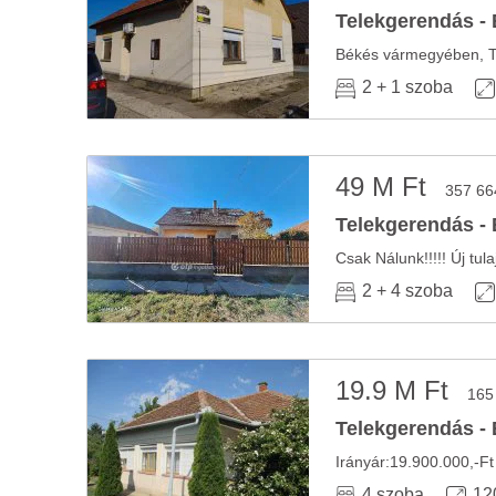
Telekgerendás - 
2 + 1 szoba
49 M Ft
357 66
Telekgerendás - 
2 + 4 szoba
19.9 M Ft
165
Telekgerendás - 
4 szoba
12