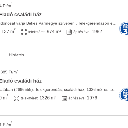
2
4 Ft/m
Eladó családi ház
Csak Nálunk!!!!! Új tulajdonosát várja Békés Vármegye szívében , Telekgerendáson egy ...
2
137 m
974 m²
1982
telekméret:
építés éve:
2
 385 Ft/m
Eladó családi ház
A HOME Property kínálatában (#686555): Telekgerendás, családi ház, 1326 m2-es telek, 130 ...
2
0 m
1326 m²
1976
telekméret:
építés éve:
2
1 Ft/m