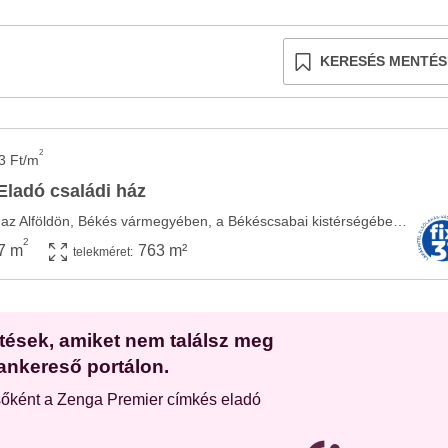
KERESÉS MENTÉS
2
3 Ft/m
Eladó családi ház
Telekgerendás község az Alföldön, Békés vármegyében, a Békéscsabai kistérségében ...
2
7 m
763 m²
telekméret:
etések, amiket nem találsz meg
ankereső portálon.
sőként a Zenga Premier címkés eladó