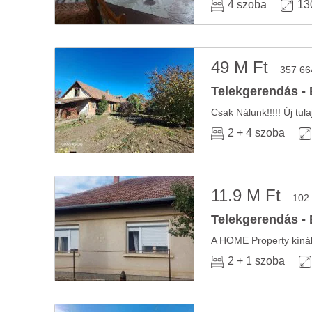
4 szoba
13
49 M Ft
357 66
Telekgerendás - 
2 + 4 szoba
11.9 M Ft
102
Telekgerendás - 
2 + 1 szoba