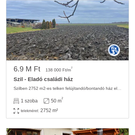
6.9 M Ft
2
138 000 Ft/m
Szil - Eladó családi ház
Szilben 2752 m2-es telken felújítandó/bontandó ház eladó. - 957 m2-es területen található ...
2
1 szoba
50 m
2752 m²
telekméret: