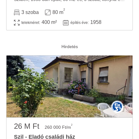
2
3 szoba
80 m
400 m²
1958
telekméret:
építés éve:
26 M Ft
2
260 000 Ft/m
Szil - Eladó családi ház