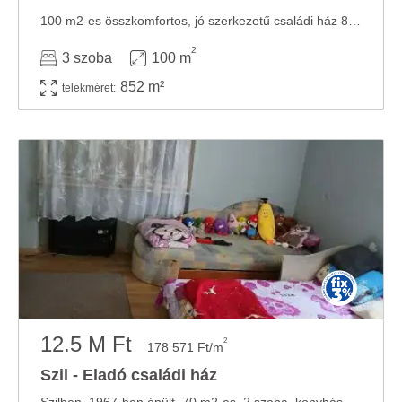
100 m2-es összkomfortos, jó szerkezetű családi ház 852 m2-es telken eladó. HELYISÉGEK: - 3 ...
2
3 szoba
100 m
852 m²
telekméret:
12.5 M Ft
2
178 571 Ft/m
Szil - Eladó családi ház