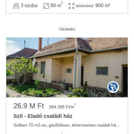
2
3 szoba
80 m
900 m²
telekméret:
26.9 M Ft
2
384 286 Ft/m
Szil - Eladó családi ház
Szilben 70 m2-es, gázfűtéses, tehermentes családi ház 1662 m2-es telken eladó. HELYISÉGEK - ...