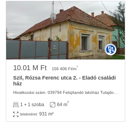
10.01 M Ft
2
156 406 Ft/m
Szil, Rózsa Ferenc utca 2. - Eladó családi
ház
Hivatkozási szám: 039794 Felújítandó lakóház Tulajdoni hányad: 1/1 TEHERMENTES, nem lakott ...
2
1 + 1 szoba
64 m
931 m²
telekméret: