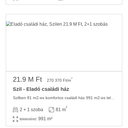
Ön által használt más szolgáltatásokból gyűjtöttek.
21.9 M Ft
2
270 370 Ft/m
Szil - Eladó családi ház
Szilben 81 m2-es komfortos családi ház 991 m2-es telken eladó. HELYISÉGEK - nappali - ...
2
2 + 1 szoba
81 m
991 m²
telekméret: