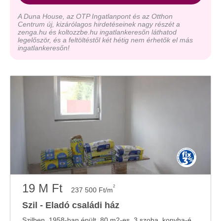
A Duna House, az OTP Ingatlanpont és az Otthon
Centrum új, kizárólagos hirdetéseinek nagy részét a
zenga.hu és koltozzbe.hu ingatlankeresőn láthatod
legelőször, és a feltöltéstől két hétig nem érhetők el más
ingatlankeresőn!
19 M Ft
2
237 500 Ft/m
Szil - Eladó családi ház
Szilben, 1958-ban épült, 80 m2-es, 3 szoba, konyha-étkezős, vegyes tüzelésű kazán fűtéses ...