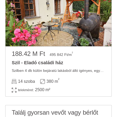
188.42 M Ft
2
495 842 Ft/m
Szil - Eladó családi ház
Szilben 4 db külön bejáratú lakásból álló igényes, egyedi ingatlan 2500 m2-es parkosított ...
2
14 szoba
380 m
2500 m²
telekméret:
Találj gyorsan vevőt vagy bérlőt