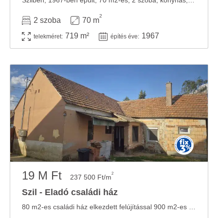
Szilben, 1967-ben épült, 70 m2-es, 2 szoba, konyhás, egyedi kandalló-fűtéses családi ház, ...
2
2 szoba
70 m
719 m²
1967
telekméret:
építés éve:
19 M Ft
2
237 500 Ft/m
Szil - Eladó családi ház
80 m2-es családi ház elkezdett felújítással 900 m2-es telken eladó. HELYISÉGEK: - 3 külön ...