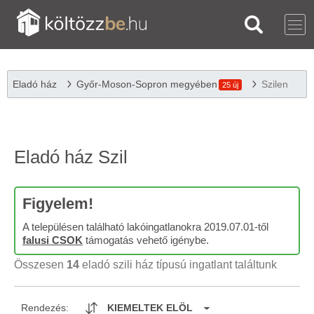
Eladó ház
Győr-Moson-Sopron megyében
Szilen
25 új
Eladó ház Szil
Figyelem!
A településen található lakóingatlanokra 2019.07.01-től
falusi CSOK
támogatás vehető igénybe.
Összesen
14
eladó szili ház típusú ingatlant találtunk
Rendezés:
KIEMELTEK ELÖL