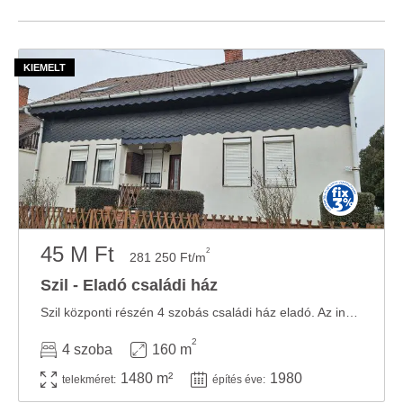
45 M Ft
2
281 250 Ft/m
Szil - Eladó családi ház
Szil központi részén 4 szobás családi ház eladó. Az ingatlan 1480 m2-es területtel ...
2
4 szoba
160 m
1480 m²
1980
telekméret:
építés éve: