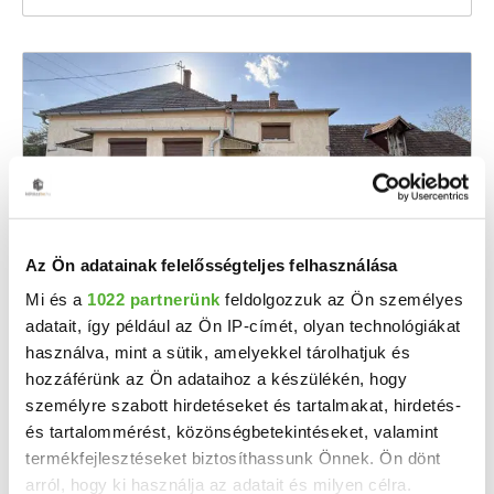
Az Ön adatainak felelősségteljes felhasználása
29.9 M Ft
Mi és a
1022 partnerünk
feldolgozzuk az Ön személyes
2
243 089 Ft/m
adatait, így például az Ön IP-címét, olyan technológiákat
Szil - Eladó családi ház
használva, mint a sütik, amelyekkel tárolhatjuk és
Szil településen tágas tér, nyugalom és lehetőség egy helyen! Eladásra kínálunk Szil ...
hozzáférünk az Ön adataihoz a készülékén, hogy
személyre szabott hirdetéseket és tartalmakat, hirdetés-
2
4 szoba
123 m
és tartalommérést, közönségbetekintéseket, valamint
2452 m²
1950
termékfejlesztéseket biztosíthassunk Önnek. Ön dönt
telekméret:
építés éve:
arról, hogy ki használja az adatait és milyen célra.