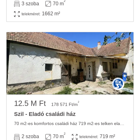
2
3 szoba
70 m
1662 m²
telekméret:
12.5 M Ft
2
178 571 Ft/m
Szil - Eladó családi ház
70 m2-es komfortos családi ház 719 m2-es telken eladó. HELYISÉGEK: - 2 külön bejáratú ...
2
2 szoba
70 m
719 m²
telekméret: