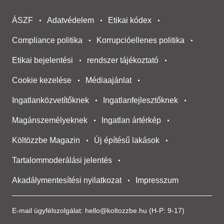
ÁSZF
Adatvédelem
Etikai kódex
Compliance politika
Korrupcióellenes politika
Etikai bejelentési
rendszer tájékoztató
Cookie kezelése
Médiaajánlat
Ingatlanközvetítőknek
Ingatlanfejlesztőknek
Magánszemélyeknek
Ingatlan ártérkép
Költözzbe Magazin
Új építésű lakások
Tartalommoderálási jelentés
Akadálymentesítési nyilatkozat
Impresszum
E-mail ügyfélszolgálat:
hello@koltozzbe.hu
(H-P: 9-17)