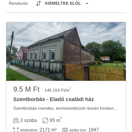
Rendezés:
KIEMELTEK ELÖL
9.5 M Ft
2
146 154 Ft/m
Szentborbás - Eladó családi ház
Szentborbás csendes, természetközeli részén kínálunk megvételre egy tégla építésű, 65 ...
2
2 szoba
65 m
2171 m²
1947
telekméret:
építés éve: