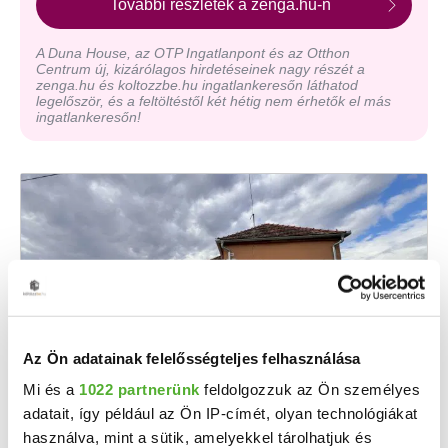
További részletek a zenga.hu-n
A Duna House, az OTP Ingatlanpont és az Otthon
Centrum új, kizárólagos hirdetéseinek nagy részét a
zenga.hu és koltozzbe.hu ingatlankeresőn láthatod
legelőször, és a feltöltéstől két hétig nem érhetők el más
ingatlankeresőn!
Az Ön adatainak felelősségteljes felhasználása
Mi és a
1022 partnerünk
feldolgozzuk az Ön személyes
26.245 M Ft
2
320 061 Ft/m
adatait, így például az Ön IP-címét, olyan technológiákat
Szentborbás - Eladó családi ház
használva, mint a sütik, amelyekkel tárolhatjuk és