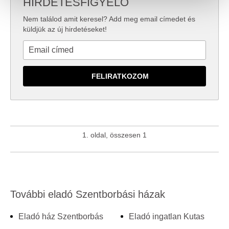
HIRDETÉSFIGYELŐ
valamint weboldalforgalmunk elemzéséhez. Ezenkívül
közösségi média-, hirdető- és elemező partnereinkkel
Nem találod amit keresel? Add meg email címedet és
megosztjuk az Ön weboldalhasználatra vonatkozó
küldjük az új hirdetéseket!
adatait, akik kombinálhatják az adatokat más olyan
adatokkal, amelyeket Ön adott meg számukra vagy az
Ön által használt más szolgáltatásokból gyűjtöttek.
1. oldal, összesen 1
További eladó Szentborbási házak
Eladó ház Szentborbás
Eladó ingatlan Kutas