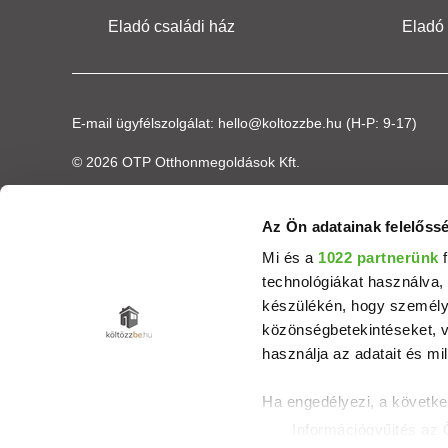
Eladó családi ház
Eladó
E-mail ügyfélszolgálat:
hello@koltozzbe.hu
(H-P: 9-17)
© 2026 OTP Otthonmegoldások Kft.
Az Ön adatainak felelőssé
Mi és a
1022 partnerünk
f
technológiákat használva, 
készülékén, hogy személyr
közönségbetekintéseket, v
használja az adatait és mil
Ha engedélyezi, a követke
Információgyűjtés az 