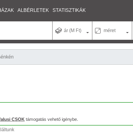
HÁZAK
ALBÉRLETEK
STATISZTIKÁK
ár (M Ft)
méret
sénkén
falusi CSOK
támogatás vehető igénybe.
láltunk