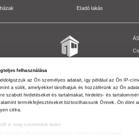
 házak
Eladó lakás
Á
Co
Et
gteljes felhasználása
Co
eldolgozzuk az Ön személyes adatait, így például az Ön IP-címé
mint a sütik, amelyekkel tárolhatjuk és hozzáférünk az Ön adat
In
e szabott hirdetéseket és tartalmakat, hirdetés- és tartalommér
Ma
alamint termékfejlesztéseket biztosíthassunk Önnek. Ön dönt ar
yen célra.
Kö
zőt is meg szeretnénk tenni:
Ta
Ön földrajzi elhelyezkedéséről pár méteres pontossággal
Ak