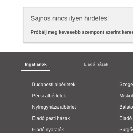
Sajnos nincs ilyen hirdetés!
Próbálj meg kevesebb szempont szerint keresn
Ingatlanok
Eladó házak
Budapesti albérletek
Szeged
Pécsi albérletek
Miskol
Nyíregyháza albérlet
Balato
Eladó pesti házak
Eladó 
Eladó nyaralók
Sürgő