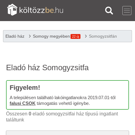
Eladó ház
Somogy megyében
Somogyzsitfán
22 új
Eladó ház Somogyzsitfa
Figyelem!
A településen található lakóingatlanokra 2019.07.01-től
falusi CSOK
támogatás vehető igénybe.
Összesen
0
eladó somogyzsitfai ház típusú ingatlant
találtunk