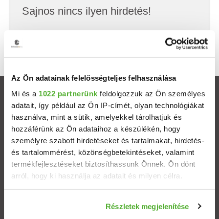
Sajnos nincs ilyen hirdetés!
Próbálj meg kevesebb szempont szerint
keresni, hátha akkor megtalálod, amit keresel.
Az Ön adatainak felelősségteljes felhasználása
Mi és a
1022 partnerünk
feldolgozzuk az Ön személyes
Ingatlanok
adatait, így például az Ön IP-címét, olyan technológiákat
használva, mint a sütik, amelyekkel tárolhatjuk és
Eladó házak
hozzáférünk az Ön adataihoz a készülékén, hogy
személyre szabott hirdetéseket és tartalmakat, hirdetés-
Eladó lakások
és tartalommérést, közönségbetekintéseket, valamint
termékfejlesztéseket biztosíthassunk Önnek. Ön dönt
arról, hogy ki használja az adatait és milyen célra.
Települések
Ha engedélyezi, a következőt is meg szeretnénk tenni:
Albérletek
Részletek megjelenítése
Információgyűjtés az Ön földrajzi elhelyezkedéséről