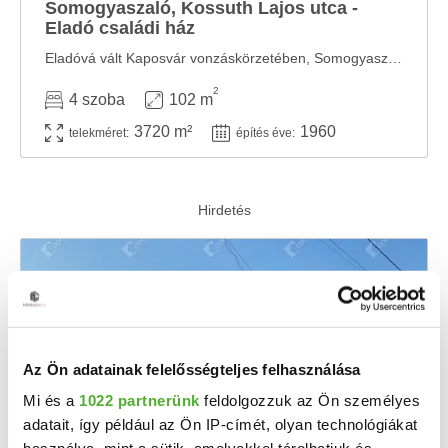
Somogyaszaló, Kossuth Lajos utca -
Eladó családi ház
Eladóvá vált Kaposvár vonzáskörzetében, Somogyaszalóban egy tágas, jó elosztású, három ...
2
4 szoba
102 m
3720 m²
1960
telekméret:
építés éve:
Az Ön adatainak felelősségteljes felhasználása
Mi és a
1022 partnerünk
feldolgozzuk az Ön személyes
adatait, így például az Ön IP-címét, olyan technológiákat