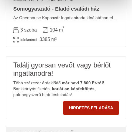
valamint weboldalforgalmunk elemzéséhez. Ezenkívül
Somogyaszaló - Eladó családi ház
közösségi média-, hirdető- és elemező partnereinkkel
Az Openhouse Kaposvár Ingatlaniroda kínálatában eladó a #177533 hivatkozási számú ...
megosztjuk az Ön weboldalhasználatra vonatkozó
adatait, akik kombinálhatják az adatokat más olyan
2
3 szoba
104 m
adatokkal, amelyeket Ön adott meg számukra vagy az
3385 m²
Ön által használt más szolgáltatásokból gyűjtöttek.
telekméret:
Találj gyorsan vevőt vagy bérlőt
ingatlanodra!
Több százezer érdeklődő
már havi 7 800 Ft-tól!
Bankkártyás fizetés,
korlátlan képfeltöltés
,
pofonegyszerű hirdetésfeladás!
HIRDETÉS FELADÁSA