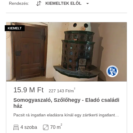
Rendezés:
KIEMELTEK ELÖL
15.9 M Ft
2
227 143 Ft/m
Somogyaszaló, Szőlőhegy - Eladó családi
ház
Pacsit rá ingatlan eladásra kínál egy zártkerti ingatlant Somogyaszalóban. Az èpület ...
2
4 szoba
70 m