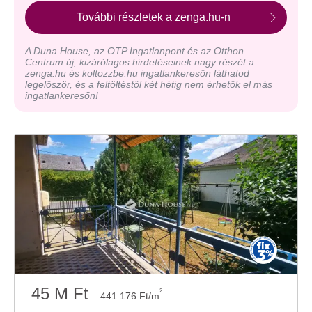
További részletek a zenga.hu-n
A Duna House, az OTP Ingatlanpont és az Otthon
Centrum új, kizárólagos hirdetéseinek nagy részét a
zenga.hu és koltozzbe.hu ingatlankeresőn láthatod
legelőször, és a feltöltéstől két hétig nem érhetők el más
ingatlankeresőn!
45 M Ft
2
441 176 Ft/m