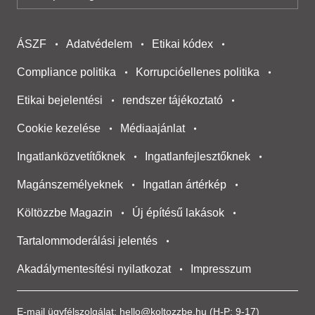
ÁSZF
Adatvédelem
Etikai kódex
Compliance politika
Korrupcióellenes politika
Etikai bejelentési
rendszer tájékoztató
Cookie kezelése
Médiaajánlat
Ingatlanközvetítőknek
Ingatlanfejlesztőknek
Magánszemélyeknek
Ingatlan ártérkép
Költözzbe Magazin
Új építésű lakások
Tartalommoderálási jelentés
Akadálymentesítési nyilatkozat
Impresszum
E-mail ügyfélszolgálat:
hello@koltozzbe.hu
(H-P: 9-17)