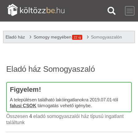
Eladó ház
Somogy megyében
Somogyaszalón
22 új
Eladó ház Somogyaszaló
Figyelem!
A településen található lakóingatlanokra 2019.07.01-től
falusi CSOK
támogatás vehető igénybe.
Összesen
4
eladó somogyaszalói ház típusú ingatlant
találtunk