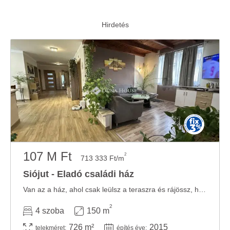
107 M Ft
2
713 333 Ft/m
Siójut - Eladó családi ház
Van az a ház, ahol csak leülsz a teraszra és rájössz, hogy innen nem akarsz hazamenni. ...
2
4 szoba
150 m
726 m²
2015
telekméret:
építés éve: