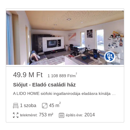
adatokkal, amelyeket Ön adott meg számukra vagy az
Ön által használt más szolgáltatásokból gyűjtöttek.
49.9 M Ft
2
1 108 889 Ft/m
Siójut - Eladó családi ház
A LIDO HOME siófoki ingatlanirodája eladásra kínálja ezt az igényes kialakítású, NAGY ...
2
1 szoba
45 m
753 m²
2014
telekméret:
építés éve: