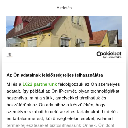
Az Ön adatainak felelősségteljes felhasználása
85.99 M Ft
2
537 438 Ft/m
Mi és a
1022 partnerünk
feldolgozzuk az Ön személyes
Siójut - Eladó családi ház
adatait, így például az Ön IP-címét, olyan technológiákat
használva, mint a sütik, amelyekkel tárolhatjuk és
Áresés! Ha egy igazán különleges otthont keresel, ami nemcsak kényelmes, de a mindennapi ...
hozzáférünk az Ön adataihoz a készülékén, hogy
2
4 szoba
160 m
személyre szabott hirdetéseket és tartalmakat, hirdetés-
és tartalommérést, közönségbetekintéseket, valamint
800 m²
2000
telekméret:
építés éve:
termékfejlesztéseket biztosíthassunk Önnek. Ön dönt