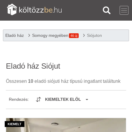
Eladó ház
Somogy megyében
Siójuton
46 új
Eladó ház Siójut
Összesen
10
eladó siójuti ház típusú ingatlant találtunk
Rendezés:
KIEMELTEK ELÖL