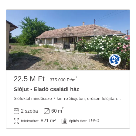
22.5 M Ft
2
375 000 Ft/m
Siójut - Eladó családi ház
Siófoktól mindössze 7 km-re Siójuton, erősen felújítandó, vagy bontásra szoruló, ...
2
2 szoba
60 m
821 m²
1950
telekméret:
építés éve: