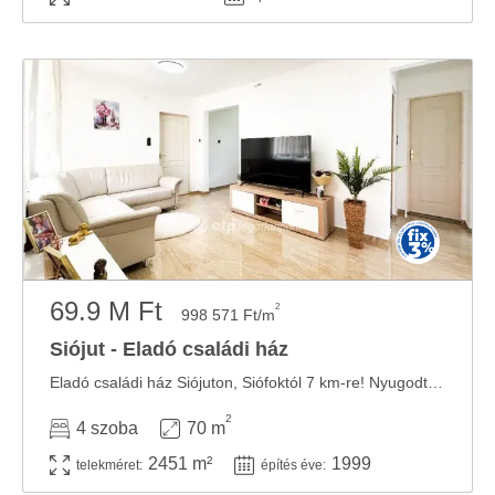
69.9 M Ft
2
998 571 Ft/m
Siójut - Eladó családi ház
Eladó családi ház Siójuton, Siófoktól 7 km-re! Nyugodt, vidéki környezetben kínálunk ...
2
4 szoba
70 m
2451 m²
1999
telekméret:
építés éve: