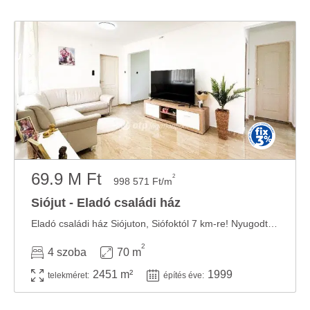
69.9 M Ft
2
998 571 Ft/m
Siójut - Eladó családi ház
Eladó családi ház Siójuton, Siófoktól 7 km-re! Nyugodt, vidéki környezetben kínálunk ...
2
4 szoba
70 m
2451 m²
1999
telekméret:
építés éve: