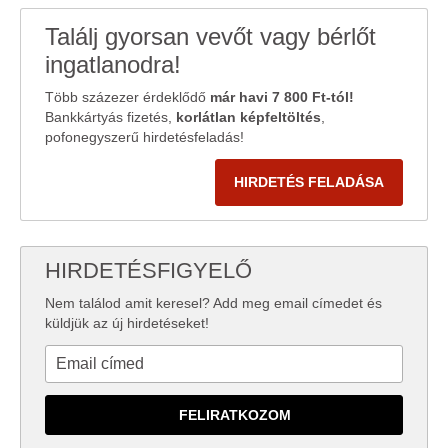
Találj gyorsan vevőt vagy bérlőt
ingatlanodra!
Több százezer érdeklődő
már havi 7 800 Ft-tól!
Bankkártyás fizetés,
korlátlan képfeltöltés
,
pofonegyszerű hirdetésfeladás!
HIRDETÉS FELADÁSA
HIRDETÉSFIGYELŐ
Nem találod amit keresel? Add meg email címedet és
küldjük az új hirdetéseket!