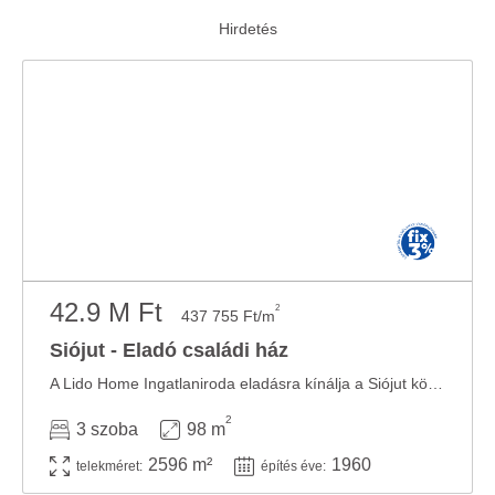
42.9 M Ft
2
437 755 Ft/m
Siójut - Eladó családi ház
A Lido Home Ingatlaniroda eladásra kínálja a Siójut központjában lévő 98 m2-es CSALÁDI ...
2
3 szoba
98 m
2596 m²
1960
telekméret:
építés éve: