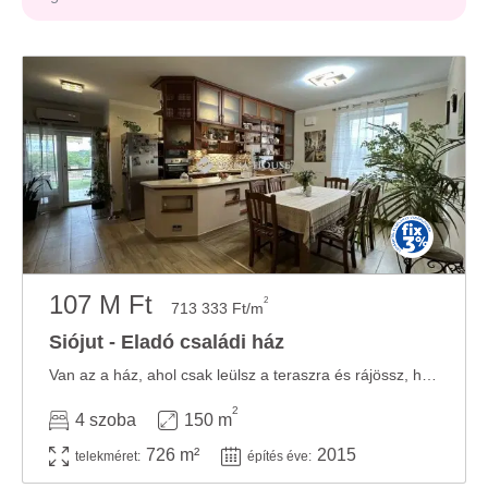
107 M Ft
2
713 333 Ft/m
Siójut - Eladó családi ház
Van az a ház, ahol csak leülsz a teraszra és rájössz, hogy innen nem akarsz hazamenni.Siójut ...
2
4 szoba
150 m
726 m²
2015
telekméret:
építés éve: