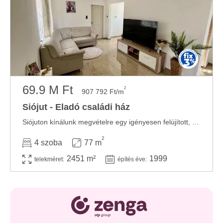
69.9 M Ft
2
907 792 Ft/m
Siójut - Eladó családi ház
Siójuton kínálunk megvételre egy igényesen felújított, kiváló állapotú családi házat, ...
2
4 szoba
77 m
2451 m²
1999
telekméret:
építés éve: