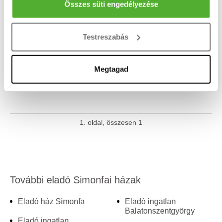
Az Ön készülékén beazonosítása annak konkrét
Összes süti engedélyezése
Nem találod amit keresel? Add meg email címedet és
tulajdonságainak (ujjlenyomat) aktív ellenőrzésével
küldjük az új hirdetéseket!
Tudjon meg többet személyes adatainak feldolgozási
Testreszabás
módjairól és adja meg preferenciáit a
Részletek
pontban
. Bármikor módosíthatja vagy visszavonhatja a
Sütinyilatkozathoz való hozzájárulását.
Megtagad
Sütiket használunk a tartalmak és hirdetések személyre
szabásához, közösségi funkciók biztosításához,
valamint weboldalforgalmunk elemzéséhez. Ezenkívül
1. oldal, összesen 1
közösségi média-, hirdető- és elemező partnereinkkel
megosztjuk az Ön weboldalhasználatra vonatkozó
adatait, akik kombinálhatják az adatokat más olyan
adatokkal, amelyeket Ön adott meg számukra vagy az
Ön által használt más szolgáltatásokból gyűjtöttek.
További eladó Simonfai házak
Eladó ház Simonfa
Eladó ingatlan
Balatonszentgyörgy
Eladó ingatlan