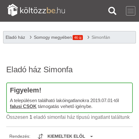
Eladó ház
Somogy megyében
Simonfán
46 új
Eladó ház Simonfa
Figyelem!
A településen található lakóingatlanokra 2019.07.01-től
falusi CSOK
támogatás vehető igénybe.
Összesen
1
eladó simonfai ház típusú ingatlant találtunk
Rendezés:
KIEMELTEK ELÖL