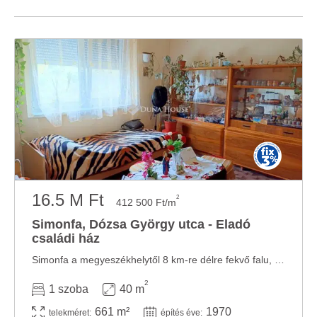
16.5 M Ft
2
412 500 Ft/m
Simonfa, Dózsa György utca - Eladó
családi ház
Simonfa a megyeszékhelytől 8 km-re délre fekvő falu, a Kaposba ömlő Zselic-patak völgyébe, ...
2
1 szoba
40 m
661 m²
1970
telekméret:
építés éve: