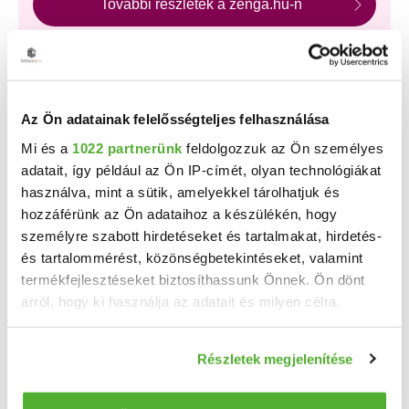
További részletek a zenga.hu-n
A Duna House, az OTP Ingatlanpont és az Otthon
Centrum új, kizárólagos hirdetéseinek nagy részét a
zenga.hu és koltozzbe.hu ingatlankeresőn láthatod
legelőször, és a feltöltéstől két hétig nem érhetők el más
ingatlankeresőn!
Az Ön adatainak felelősségteljes felhasználása
Mi és a
1022 partnerünk
feldolgozzuk az Ön személyes
adatait, így például az Ön IP-címét, olyan technológiákat
Találj gyorsan vevőt vagy bérlőt
használva, mint a sütik, amelyekkel tárolhatjuk és
ingatlanodra!
hozzáférünk az Ön adataihoz a készülékén, hogy
személyre szabott hirdetéseket és tartalmakat, hirdetés-
Több százezer érdeklődő
már havi 7 800 Ft-tól!
és tartalommérést, közönségbetekintéseket, valamint
Bankkártyás fizetés,
korlátlan képfeltöltés
,
pofonegyszerű hirdetésfeladás!
termékfejlesztéseket biztosíthassunk Önnek. Ön dönt
arról, hogy ki használja az adatait és milyen célra.
HIRDETÉS FELADÁSA
Ha engedélyezi, a következőt is meg szeretnénk tenni:
Részletek megjelenítése
Információgyűjtés az Ön földrajzi elhelyezkedéséről
pár méteres pontossággal
HIRDETÉSFIGYELŐ