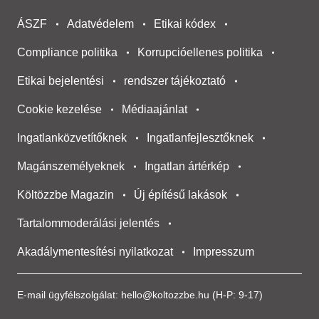
ÁSZF
Adatvédelem
Etikai kódex
Compliance politika
Korrupcióellenes politika
Etikai bejelentési
rendszer tájékoztató
Cookie kezelése
Médiaajánlat
Ingatlanközvetítőknek
Ingatlanfejlesztőknek
Magánszemélyeknek
Ingatlan ártérkép
Költözzbe Magazin
Új építésű lakások
Tartalommoderálási jelentés
Akadálymentesítési nyilatkozat
Impresszum
E-mail ügyfélszolgálat:
hello@koltozzbe.hu
(H-P: 9-17)