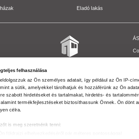
 házak
Eladó lakás
Á
Co
Et
gteljes felhasználása
Co
eldolgozzuk az Ön személyes adatait, így például az Ön IP-címé
mint a sütik, amelyekkel tárolhatjuk és hozzáférünk az Ön adat
In
e szabott hirdetéseket és tartalmakat, hirdetés- és tartalommér
Ma
alamint termékfejlesztéseket biztosíthassunk Önnek. Ön dönt ar
yen célra.
Kö
zőt is meg szeretnénk tenni:
Ta
Ön földrajzi elhelyezkedéséről pár méteres pontossággal
Ak