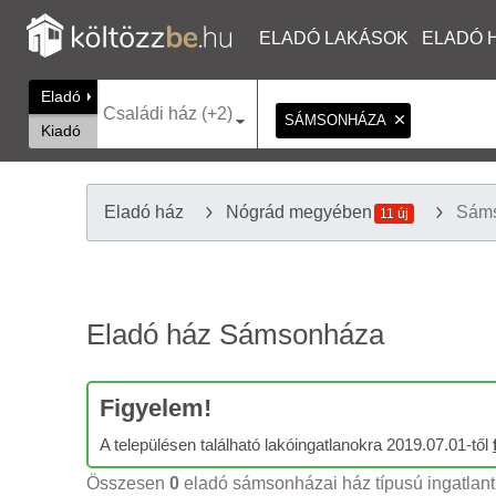
ELADÓ LAKÁSOK
ELADÓ 
Eladó
Családi ház (+2)
SÁMSONHÁZA
Kiadó
Eladó ház
Nógrád megyében
Sám
11 új
Eladó ház Sámsonháza
Figyelem!
A településen található lakóingatlanokra 2019.07.01-től
Összesen
0
eladó sámsonházai ház típusú ingatlant 