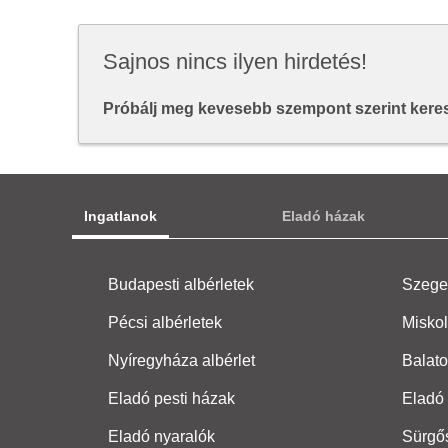
Sajnos nincs ilyen hirdetés!
Próbálj meg kevesebb szempont szerint keresn
Ingatlanok
Eladó házak
Budapesti albérletek
Szeged
Pécsi albérletek
Miskol
Nyíregyháza albérlet
Balato
Eladó pesti házak
Eladó 
Eladó nyaralók
Sürgő