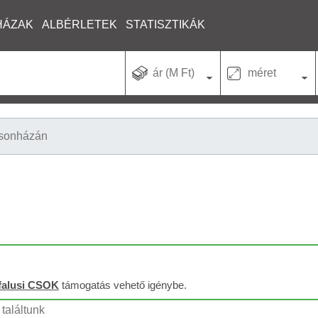
HÁZAK
ALBÉRLETEK
STATISZTIKÁK
ár (M Ft)
méret
sonházán
falusi CSOK
támogatás vehető igénybe.
találtunk