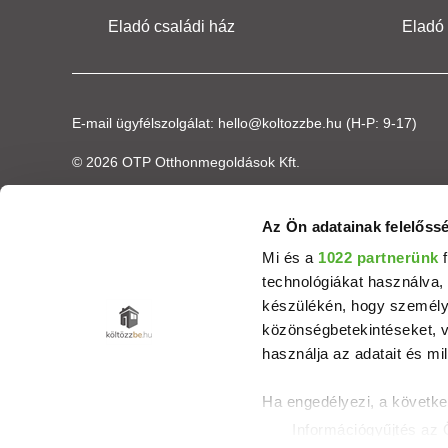
Eladó családi ház
Eladó
E-mail ügyfélszolgálat:
hello@koltozzbe.hu
(H-P: 9-17)
© 2026 OTP Otthonmegoldások Kft.
Az Ön adatainak felelőssé
Mi és a
1022 partnerünk
f
technológiákat használva, 
készülékén, hogy személyr
közönségbetekintéseket, v
használja az adatait és mil
Ha engedélyezi, a követke
Információgyűjtés az 