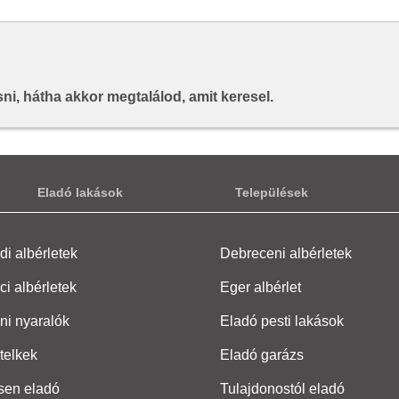
i, hátha akkor megtalálod, amit keresel.
Eladó lakások
Települések
i albérletek
Debreceni albérletek
ci albérletek
Eger albérlet
ni nyaralók
Eladó pesti lakások
telkek
Eladó garázs
sen eladó
Tulajdonostól eladó