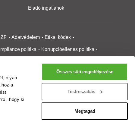
Eladó ingatlanok
SZF
Adatvédelem
Etikai kódex
mpliance politika
Korrupcióellenes politika
ikai bejelentési
rendszer tájékoztató
Összes süti engedélyezése
okie kezelése
Médiaajánlat
t, olyan
aihoz a
gatlanközvetítőknek
Ingatlanfejlesztőknek
Testreszabás
ést,
gánszemélyeknek
Ingatlan ártérkép
ról, hogy ki
ltözzbe Magazin
Új építésű lakások
Megtagad
rtalommoderálási jelentés
adálymentesítési nyilatkozat
Impresszum