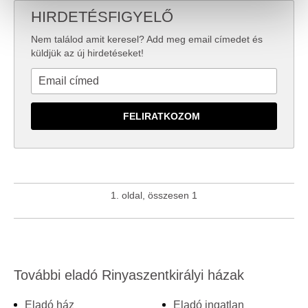
szabásához, közösségi funkciók biztosításához,
HIRDETÉSFIGYELŐ
valamint weboldalforgalmunk elemzéséhez. Ezenkívül
közösségi média-, hirdető- és elemező partnereinkkel
Nem találod amit keresel? Add meg email címedet és
megosztjuk az Ön weboldalhasználatra vonatkozó
küldjük az új hirdetéseket!
adatait, akik kombinálhatják az adatokat más olyan
adatokkal, amelyeket Ön adott meg számukra vagy az
Ön által használt más szolgáltatásokból gyűjtöttek.
1. oldal, összesen 1
További eladó Rinyaszentkirályi házak
Eladó ház
Eladó ingatlan