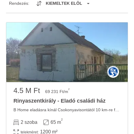
Rendezés:
KIEMELTEK ELÖL
4.5 M Ft
2
69 231 Ft/m
Rinyaszentkirály - Eladó családi ház
B Home eladásra kínál Csokonyavisontától 10 km-re fekvő Rinyaszentkirály településen egy ...
2
2 szoba
65 m
1200 m²
telekméret: