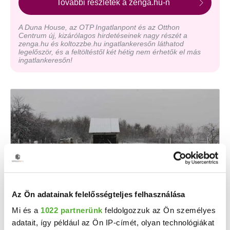
További részletek a zenga.hu-n
A Duna House, az OTP Ingatlanpont és az Otthon
Centrum új, kizárólagos hirdetéseinek nagy részét a
zenga.hu és koltozzbe.hu ingatlankeresőn láthatod
legelőször, és a feltöltéstől két hétig nem érhetők el más
ingatlankeresőn!
Az Ön adatainak felelősségteljes felhasználása
15.9 M Ft
2
198 750 Ft/m
Mi és a
1022 partnerünk
feldolgozzuk az Ön személyes
adatait, így például az Ön IP-címét, olyan technológiákat
Rinyaszentkirály, Fő utca - Eladó családi