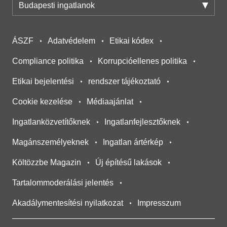
Budapesti ingatlanok
ÁSZF
Adatvédelem
Etikai kódex
Compliance politika
Korrupcióellenes politika
Etikai bejelentési
rendszer tájékoztató
Cookie kezelése
Médiaajánlat
Ingatlanközvetítőknek
Ingatlanfejlesztőknek
Magánszemélyeknek
Ingatlan ártérkép
Költözzbe Magazin
Új építésű lakások
Tartalommoderálási jelentés
Akadálymentesítési nyilatkozat
Impresszum