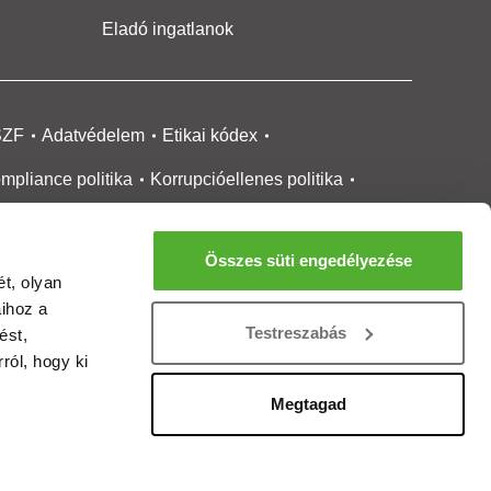
Eladó ingatlanok
SZF
Adatvédelem
Etikai kódex
mpliance politika
Korrupcióellenes politika
ikai bejelentési
rendszer tájékoztató
Összes süti engedélyezése
okie kezelése
Médiaajánlat
t, olyan
aihoz a
gatlanközvetítőknek
Ingatlanfejlesztőknek
Testreszabás
ést,
gánszemélyeknek
Ingatlan ártérkép
ról, hogy ki
ltözzbe Magazin
Új építésű lakások
Megtagad
rtalommoderálási jelentés
adálymentesítési nyilatkozat
Impresszum