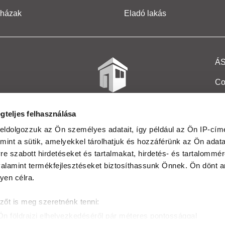
 házak
Eladó lakás
Á
Co
Et
gteljes felhasználása
Co
eldolgozzuk az Ön személyes adatait, így például az Ön IP-címé
mint a sütik, amelyekkel tárolhatjuk és hozzáférünk az Ön adat
In
e szabott hirdetéseket és tartalmakat, hirdetés- és tartalommér
Ma
alamint termékfejlesztéseket biztosíthassunk Önnek. Ön dönt ar
yen célra.
Kö
zőt is meg szeretnénk tenni:
Ta
Ön földrajzi elhelyezkedéséről pár méteres pontossággal
Ak