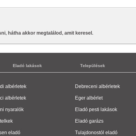
i, hátha akkor megtalálod, amit keresel.
Eladó lakások
Települések
i albérletek
Debreceni albérletek
ci albérletek
Eger albérlet
ni nyaralók
Eladó pesti lakások
telkek
Eladó garázs
sen eladó
Tulajdonostól eladó