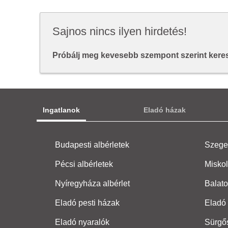
Sajnos nincs ilyen hirdetés!
Próbálj meg kevesebb szempont szerint keresn
Ingatlanok
Eladó házak
Budapesti albérletek
Szeged
Pécsi albérletek
Miskol
Nyíregyháza albérlet
Balato
Eladó pesti házak
Eladó 
Eladó nyaralók
Sürgő