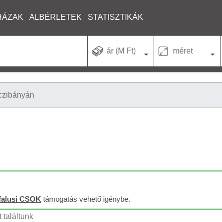
HÁZAK
ALBÉRLETEK
STATISZTIKÁK
ár (M Ft)
méret
czibányán
falusi CSOK
támogatás vehető igénybe.
 találtunk