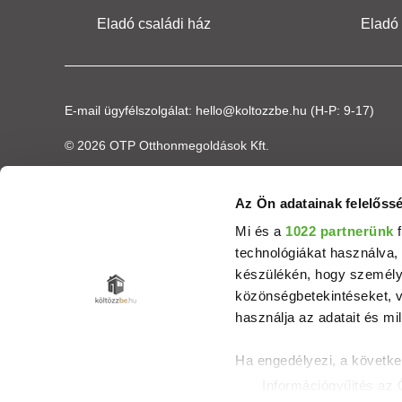
Eladó családi ház
Eladó
E-mail ügyfélszolgálat:
hello@koltozzbe.hu
(H-P: 9-17)
© 2026 OTP Otthonmegoldások Kft.
Az Ön adatainak felelőssé
Mi és a
1022 partnerünk
f
technológiákat használva, 
készülékén, hogy személyr
közönségbetekintéseket, v
használja az adatait és mil
Ha engedélyezi, a követke
Információgyűjtés az 