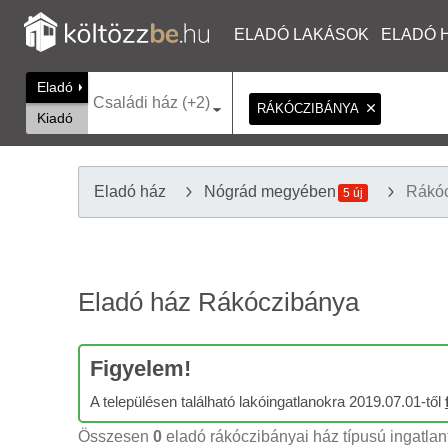
ELADÓ LAKÁSOK
ELADÓ 
Eladó
Családi ház (+2)
RÁKÓCZIBÁNYA
Kiadó
Eladó ház
Nógrád megyében
Rákó
5 új
Eladó ház Rákóczibánya
Figyelem!
A településen található lakóingatlanokra 2019.07.01-től
Összesen
0
eladó rákóczibányai ház típusú ingatlant