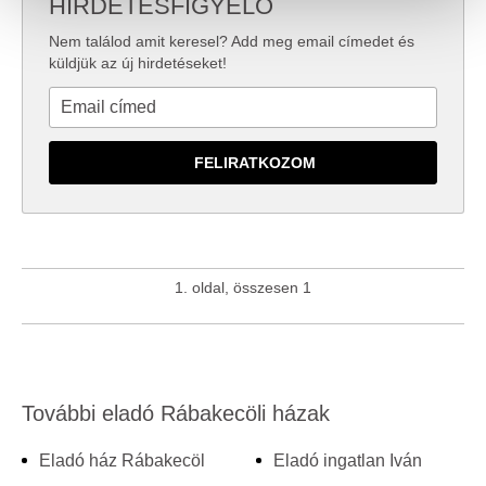
HIRDETÉSFIGYELŐ
valamint weboldalforgalmunk elemzéséhez. Ezenkívül
közösségi média-, hirdető- és elemező partnereinkkel
Nem találod amit keresel? Add meg email címedet és
megosztjuk az Ön weboldalhasználatra vonatkozó
küldjük az új hirdetéseket!
adatait, akik kombinálhatják az adatokat más olyan
adatokkal, amelyeket Ön adott meg számukra vagy az
Ön által használt más szolgáltatásokból gyűjtöttek.
1. oldal, összesen 1
További eladó Rábakecöli házak
Eladó ház Rábakecöl
Eladó ingatlan Iván