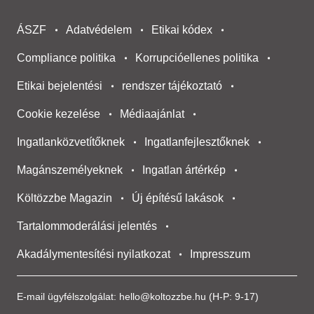
ÁSZF
Adatvédelem
Etikai kódex
Compliance politika
Korrupcióellenes politika
Etikai bejelentési
rendszer tájékoztató
Cookie kezelése
Médiaajánlat
Ingatlanközvetítőknek
Ingatlanfejlesztőknek
Magánszemélyeknek
Ingatlan ártérkép
Költözzbe Magazin
Új építésű lakások
Tartalommoderálási jelentés
Akadálymentesítési nyilatkozat
Impresszum
E-mail ügyfélszolgálat:
hello@koltozzbe.hu
(H-P: 9-17)