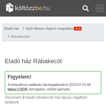
Eladó ház
Győr-Moson-Sopron megyében
25 új
Rábakecölön
Eladó ház Rábakecöl
Figyelem!
A településen található lakóingatlanokra 2019.07.01-től
falusi CSOK
támogatás vehető igénybe.
Összesen
2
eladó rábakecöli ház típusú ingatlant
találtunk