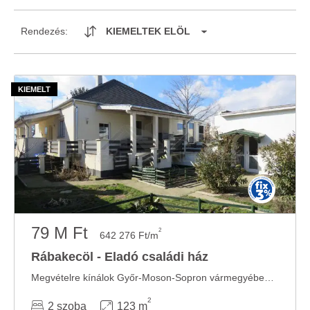
Rendezés:
KIEMELTEK ELÖL
79 M Ft
2
642 276 Ft/m
Rábakecöl - Eladó családi ház
Megvételre kínálok Győr-Moson-Sopron vármegyében, Kapuvár térségében Rábakecölön, egy ...
2
2 szoba
123 m