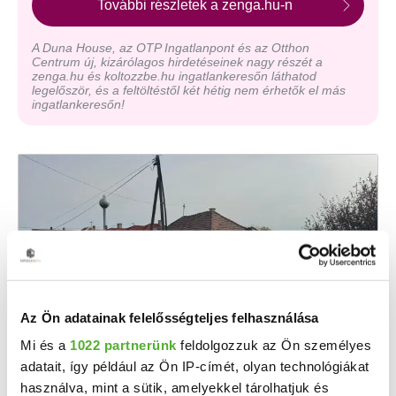
További részletek a zenga.hu-n
A Duna House, az OTP Ingatlanpont és az Otthon
Centrum új, kizárólagos hirdetéseinek nagy részét a
zenga.hu és koltozzbe.hu ingatlankeresőn láthatod
legelőször, és a feltöltéstől két hétig nem érhetők el más
ingatlankeresőn!
Az Ön adatainak felelősségteljes felhasználása
Mi és a
1022 partnerünk
feldolgozzuk az Ön személyes
8.254 M Ft
2
82 536 Ft/m
adatait, így például az Ön IP-címét, olyan technológiákat
Rábakecöl - Eladó családi ház
használva, mint a sütik, amelyekkel tárolhatjuk és