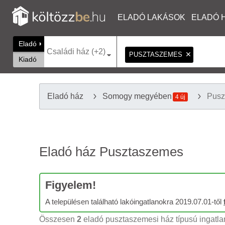
ELADÓ LAKÁSOK
ELADÓ 
Eladó
Családi ház (+2)
PUSZTASZEMES
Kiadó
Eladó ház
Somogy megyében
Pusz
4 új
Eladó ház Pusztaszemes
Figyelem!
A településen található lakóingatlanokra 2019.07.01-től
Összesen
2
eladó pusztaszemesi ház típusú ingatlan