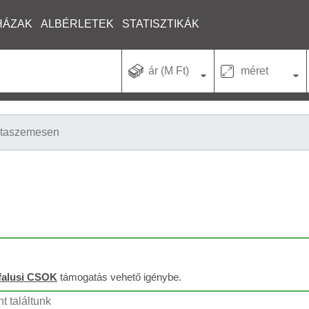
HÁZAK
ALBÉRLETEK
STATISZTIKÁK
ár (M Ft)
méret
taszemesen
falusi CSOK
támogatás vehető igénybe.
t találtunk