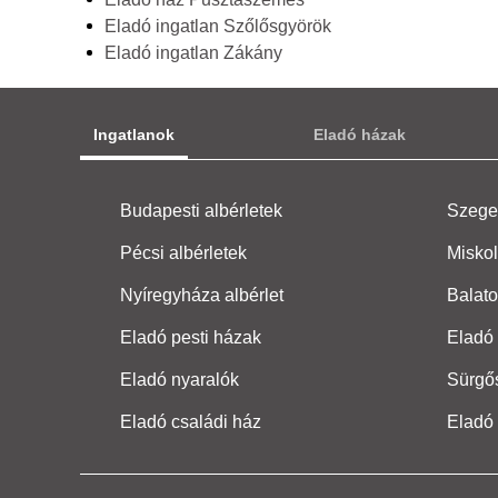
Eladó ingatlan Szőlősgyörök
Eladó ingatlan Zákány
Ingatlanok
Eladó házak
Budapesti albérletek
Szeged
Pécsi albérletek
Miskol
Nyíregyháza albérlet
Balato
Eladó pesti házak
Eladó 
Eladó nyaralók
Sürgő
Eladó családi ház
Eladó