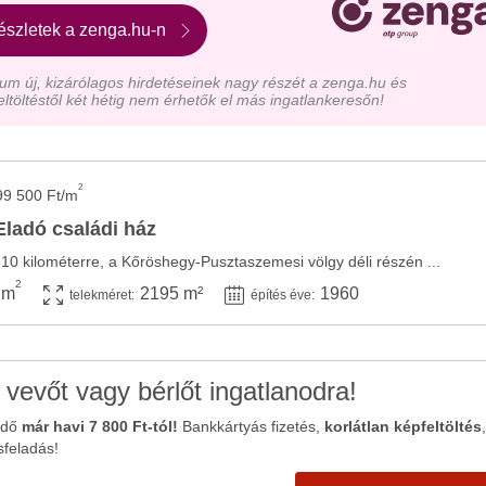
észletek a zenga.hu-n
m új, kizárólagos hirdetéseinek nagy részét a zenga.hu és
eltöltéstől két hétig nem érhetők el más ingatlankeresőn!
2
99 500 Ft/m
ladó családi ház
e 10 kilométerre, a Kőröshegy-Pusztaszemesi völgy déli részén ...
2
 m
2195 m²
1960
telekméret:
építés éve:
 vevőt vagy bérlőt ingatlanodra!
ődő
már havi 7 800 Ft-tól!
Bankkártyás fizetés,
korlátlan képfeltöltés
,
sfeladás!