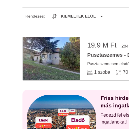
Rendezés:
KIEMELTEK ELÖL
19.9 M Ft
284
Pusztaszemes - E
1 szoba
70
Friss hird
más ingatl
Fedezd fel el
ingatlanokat!