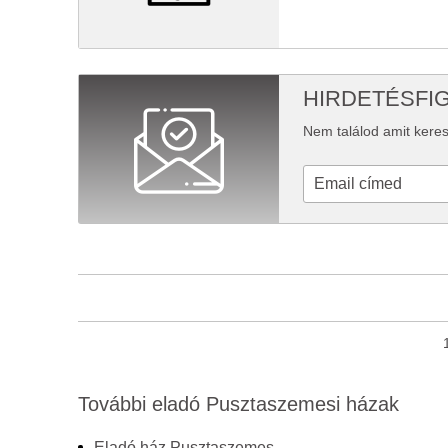
HIRDETÉSFI
Nem találod amit keres
További eladó Pusztaszemesi házak
Eladó ház Pusztaszemes