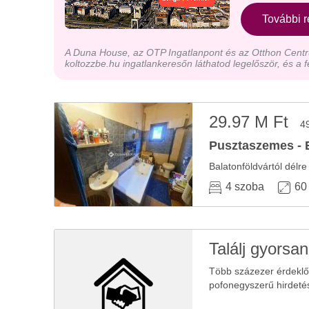
További r
A Duna House, az OTP Ingatlanpont és az Otthon Centru
koltozzbe.hu ingatlankeresőn láthatod legelőször, és a f
29.97 M Ft
4
Pusztaszemes - E
Balatonföldvártól délr
4 szoba
60
Találj gyorsan
Több százezer érdekl
pofonegyszerű hirdeté