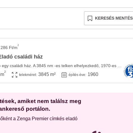
KERESÉS MENTÉS
2
 286 Ft/m
ladó családi ház
Pusztaszemesen eladó egy családi ház. A 3845 nm -es telken elhelyezkedő, 1970-es években ...
2
 m
3845 m²
1960
telekméret:
építés éve:
etések, amiket nem találsz meg
ankereső portálon.
sőként a Zenga Premier címkés eladó