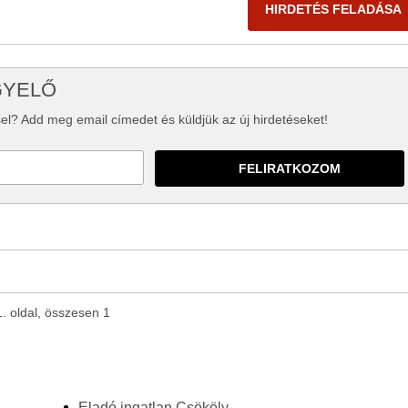
HIRDETÉS FELADÁSA
GYELŐ
el? Add meg email címedet és küldjük az új hirdetéseket!
1. oldal, összesen 1
Eladó ingatlan Csököly