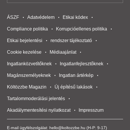
ÁSZF
Adatvédelem
Etikai kódex
Compliance politika
Korrupcióellenes politika
Etikai bejelentési
rendszer tájékoztató
Cookie kezelése
Médiaajánlat
Ingatlanközvetítőknek
Ingatlanfejlesztőknek
Magánszemélyeknek
Ingatlan ártérkép
Költözzbe Magazin
Új építésű lakások
Tartalommoderálási jelentés
Akadálymentesítési nyilatkozat
Impresszum
E-mail ügyfélszolgálat:
hello@koltozzbe.hu
(H-P: 9-17)