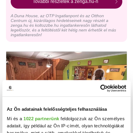
További részletek a zenga.hu-n
A Duna House, az OTP Ingatlanpont és az Otthon
Centrum új, kizárólagos hirdetéseinek nagy részét a
zenga.hu és koltozzbe.hu ingatlankeresőn láthatod
legelőször, és a feltöltéstől két hétig nem érhetők el más
ingatlankeresőn!
Az Ön adatainak felelősségteljes felhasználása
49.9 M Ft
Mi és a
1022 partnerünk
feldolgozzuk az Ön személyes
2
389 844 Ft/m
adatait, így például az Ön IP-címét, olyan technológiákat
Porrogszentpál - Eladó családi ház
használva, mint a sütik, amelyekkel tárolhatjuk és