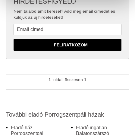
HIRDETÉSFIGYELŐ
valamint weboldalforgalmunk elemzéséhez. Ezenkívül
Nem találod amit keresel? Add meg email címedet és
közösségi média-, hirdető- és elemező partnereinkkel
küldjük az új hirdetéseket!
megosztjuk az Ön weboldalhasználatra vonatkozó
adatait, akik kombinálhatják az adatokat más olyan
adatokkal, amelyeket Ön adott meg számukra vagy az
Ön által használt más szolgáltatásokból gyűjtöttek.
1. oldal, összesen 1
További eladó Porrogszentpáli házak
Eladó ház
Eladó ingatlan
Porrogszentpál
Balatonszárszó