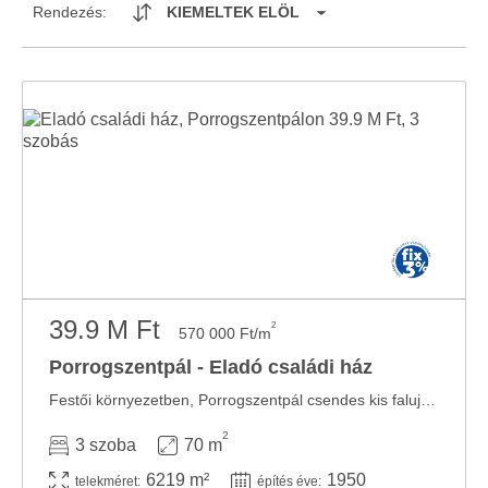
Rendezés:
KIEMELTEK ELÖL
39.9 M Ft
2
570 000 Ft/m
Porrogszentpál - Eladó családi ház
Festői környezetben, Porrogszentpál csendes kis falujában eladóvá vált azonnal ...
2
3 szoba
70 m
6219 m²
1950
telekméret:
építés éve: