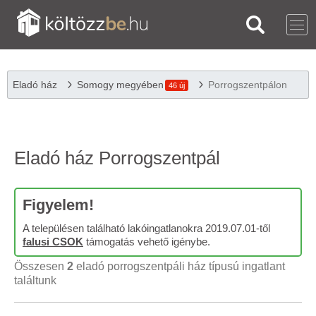
Eladó ház
Somogy megyében
Porrogszentpálon
46 új
Eladó ház Porrogszentpál
Figyelem!
A településen található lakóingatlanokra 2019.07.01-től
falusi CSOK
támogatás vehető igénybe.
Összesen
2
eladó porrogszentpáli ház típusú ingatlant
találtunk