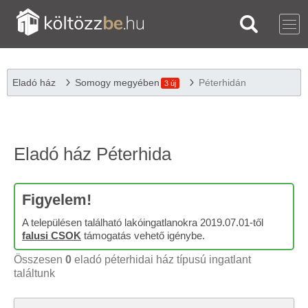
Eladó ház
Somogy megyében
Péterhidán
3 új
Eladó ház Péterhida
Figyelem!
A településen található lakóingatlanokra 2019.07.01-től
falusi CSOK
támogatás vehető igénybe.
Összesen
0
eladó péterhidai ház típusú ingatlant
találtunk