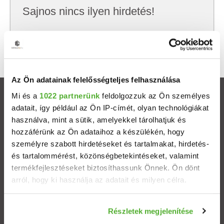
Sajnos nincs ilyen hirdetés!
Próbálj meg kevesebb szempont szerint
keresni, hátha akkor megtalálod, amit keresel.
Az Ön adatainak felelősségteljes felhasználása
Mi és a
1022 partnerünk
feldolgozzuk az Ön személyes
Ingatlanok
adatait, így például az Ön IP-címét, olyan technológiákat
használva, mint a sütik, amelyekkel tárolhatjuk és
Eladó házak
hozzáférünk az Ön adataihoz a készülékén, hogy
személyre szabott hirdetéseket és tartalmakat, hirdetés-
Eladó lakások
és tartalommérést, közönségbetekintéseket, valamint
termékfejlesztéseket biztosíthassunk Önnek. Ön dönt
arról, hogy ki használja az adatait és milyen célra.
Települések
Ha engedélyezi, a következőt is meg szeretnénk tenni:
Albérletek
Részletek megjelenítése
Információgyűjtés az Ön földrajzi elhelyezkedéséről