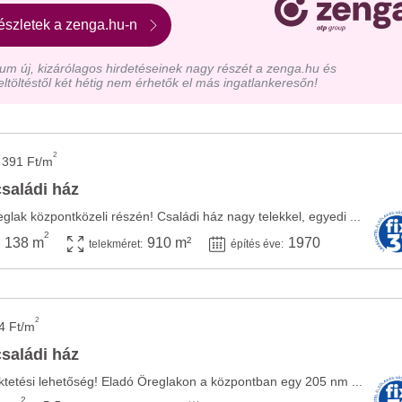
észletek a zenga.hu-n
m új, kizárólagos hirdetéseinek nagy részét a zenga.hu és
eltöltéstől két hétig nem érhetők el más ingatlankeresőn!
2
 391 Ft/m
családi ház
glak központközeli részén! Családi ház nagy telekkel, egyedi ...
2
138 m
910 m²
1970
telekméret:
építés éve:
2
4 Ft/m
családi ház
ktetési lehetőség! Eladó Öreglakon a központban egy 205 nm ...
2