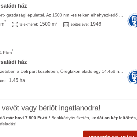
családi ház
Öreglakon eladó zártkert- gazdasági épülettel. Az 1500 nm -es telken elhehyezkedő ház, ...
2
 m
1500 m²
1946
telekméret:
építés éve:
2
4 Ft/m
családi ház
A BALATON vonzáskörzetében a Déli part közelében, Öreglakon eladó egy 14.459 nm ...
1.45 ha
éret:
 vevőt vagy bérlőt ingatlanodra!
ődő
már havi 7 800 Ft-tól!
Bankkártyás fizetés,
korlátlan képfeltöltés
,
sfeladás!