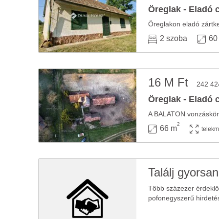
Öreglak - Eladó 
2 szoba
60
16 M Ft
242 42
Öreglak - Eladó 
2
66 m
telekm
Találj gyorsan
Több százezer érdekl
pofonegyszerű hirdeté