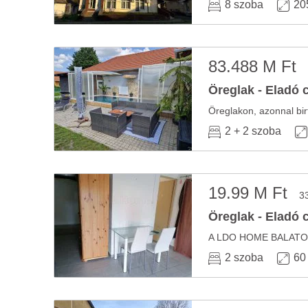
8 szoba
20
83.488 M Ft
Öreglak - Eladó 
Öreglakon, azonnal bir
2 + 2 szoba
19.99 M Ft
3
Öreglak - Eladó 
2 szoba
60