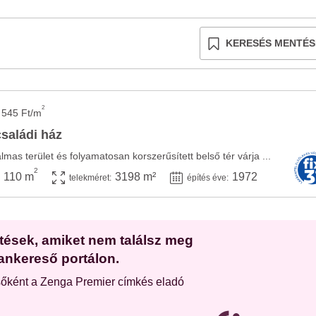
KERESÉS MENTÉS
2
 545 Ft/m
családi ház
lmas terület és folyamatosan korszerűsített belső tér várja ...
2
110 m
3198 m²
1972
telekméret:
építés éve:
etések, amiket nem találsz meg
ankereső portálon.
sőként a Zenga Premier címkés eladó