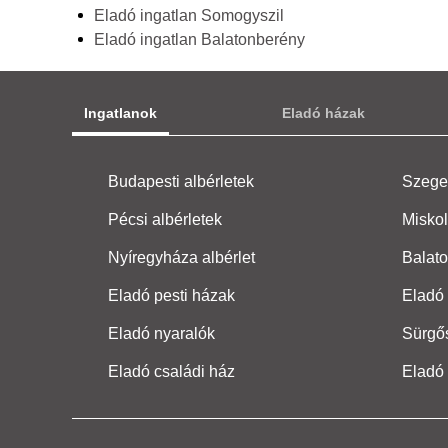
Eladó ingatlan Somogyszil
Eladó ingatlan Balatonberény
Ingatlanok
Eladó házak
Budapesti albérletek
Szeged
Pécsi albérletek
Miskol
Nyíregyháza albérlet
Balato
Eladó pesti házak
Eladó 
Eladó nyaralók
Sürgő
Eladó családi ház
Eladó