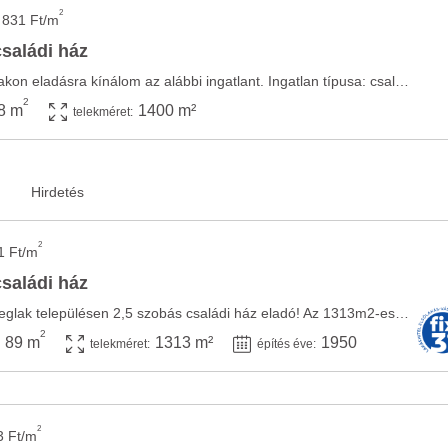
2
 831 Ft/m
családi ház
Somogy megye, Öreglakon eladásra kínálom az alábbi ingatlant. Ingatlan típusa: családi ház ...
2
8 m
1400 m²
telekméret:
2
1 Ft/m
családi ház
Somogy vármegye, Öreglak településen 2,5 szobás családi ház eladó! Az 1313m2-es telken ...
2
89 m
1313 m²
1950
telekméret:
építés éve:
2
3 Ft/m