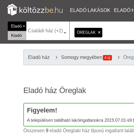
ELADÓ LAKÁSOK
ELADÓ 
Eladó
Családi ház (+2)
ÖREGLAK
Kiadó
Eladó ház
Somogy megyében
Öreg
4 új
Eladó ház Öreglak
Figyelem!
A településen található lakóingatlanokra 2019.07.01-től
Összesen
9
eladó Öreglaki ház típusú ingatlant talá