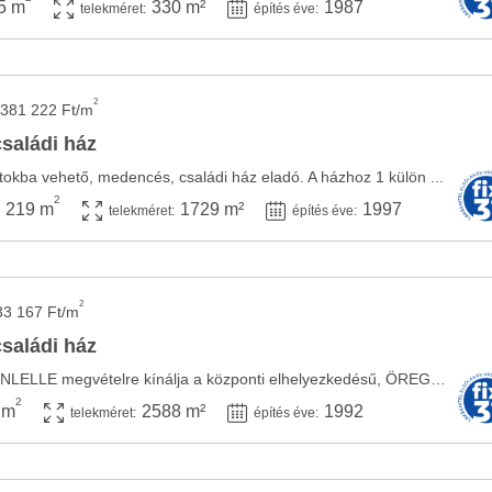
5 m
330 m²
1987
telekméret:
építés éve:
2
381 222 Ft/m
családi ház
tokba vehető, medencés, családi ház eladó. A házhoz 1 külön ...
2
219 m
1729 m²
1997
telekméret:
építés éve:
2
33 167 Ft/m
családi ház
A LDO HOME BALATONLELLE megvételre kínálja a központi elhelyezkedésű, ÖREGLAKI CSALÁDI ...
2
 m
2588 m²
1992
telekméret:
építés éve: