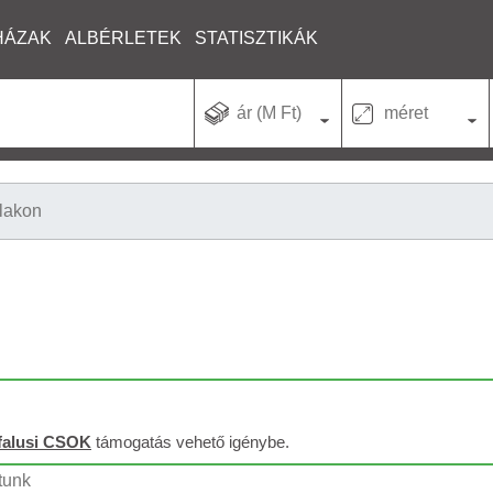
HÁZAK
ALBÉRLETEK
STATISZTIKÁK
ár (M Ft)
méret
lakon
falusi CSOK
támogatás vehető igénybe.
ltunk