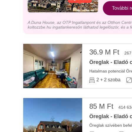
További r
A Duna House, az OTP Ingatlanpont és az Otthon Centru
koltozzbe.hu ingatlankeresőn láthatod legelőször, és a f
36.9 M Ft
267
Öreglak - Eladó 
Hatalmas potenciál Öre
2 + 2 szoba
85 M Ft
414 63
Öreglak - Eladó 
Öreglak szívében befe