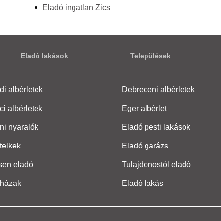
Eladó ingatlan Zics
Eladó lakások
Települések
i albérletek
Debreceni albérletek
ci albérletek
Eger albérlet
ni nyaralók
Eladó pesti lakások
telkek
Eladó garázs
sen eladó
Tulajdonostól eladó
 házak
Eladó lakás