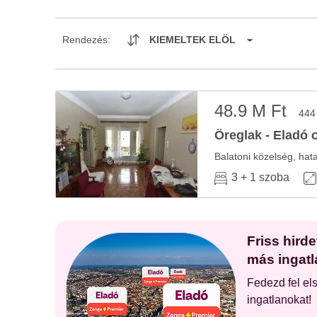
Rendezés:
KIEMELTEK ELÖL
48.9 M Ft
444
Öreglak - Eladó 
Balatoni közelség, hata
3 + 1 szoba
Friss hird
más ingatl
Fedezd fel el
ingatlanokat!