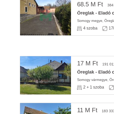
68.5 M Ft
384
Öreglak - Eladó 
4 szoba
17
17 M Ft
191 01
Öreglak - Eladó 
2 + 1 szoba
11 M Ft
183 33