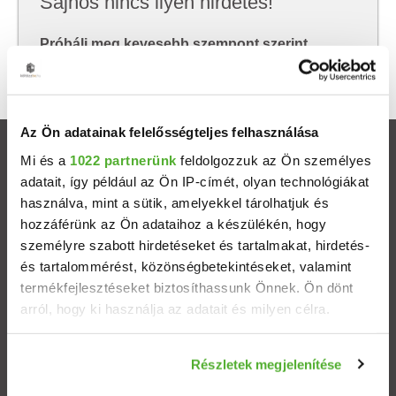
Sajnos nincs ilyen hirdetés!
Próbálj meg kevesebb szempont szerint
keresni, hátha akkor megtalálod, amit keresel.
Az Ön adatainak felelősségteljes felhasználása
Ingatlanok
Mi és a
1022 partnerünk
feldolgozzuk az Ön személyes
adatait, így például az Ön IP-címét, olyan technológiákat
használva, mint a sütik, amelyekkel tárolhatjuk és
Eladó házak
hozzáférünk az Ön adataihoz a készülékén, hogy
személyre szabott hirdetéseket és tartalmakat, hirdetés-
Eladó lakások
és tartalommérést, közönségbetekintéseket, valamint
termékfejlesztéseket biztosíthassunk Önnek. Ön dönt
Települések
arról, hogy ki használja az adatait és milyen célra.
Albérletek
Ha engedélyezi, a következőt is meg szeretnénk tenni:
Részletek megjelenítése
Információgyűjtés az Ön földrajzi elhelyezkedéséről