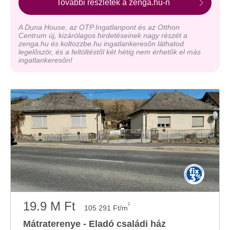
További részletek a zenga.hu-n
A Duna House, az OTP Ingatlanpont és az Otthon
Centrum új, kizárólagos hirdetéseinek nagy részét a
zenga.hu és koltozzbe.hu ingatlankeresőn láthatod
legelőször, és a feltöltéstől két hétig nem érhetők el más
ingatlankeresőn!
19.9 M Ft
2
105 291 Ft/m
Mátraterenye - Eladó családi ház