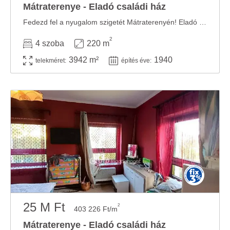
Mátraterenye - Eladó családi ház
Fedezd fel a nyugalom szigetét Mátraterenyén! Eladó egy igazán különleges adottságokkal ...
2
4 szoba
220 m
3942 m²
1940
telekméret:
építés éve:
25 M Ft
2
403 226 Ft/m
Mátraterenye - Eladó családi ház