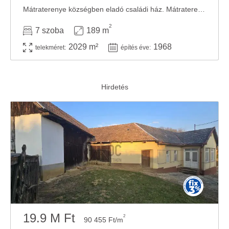
Mátraterenye községben eladó családi ház. Mátraterenye Nádujfalu településrészének ...
2
7 szoba
189 m
2029 m²
1968
telekméret:
építés éve:
19.9 M Ft
2
90 455 Ft/m