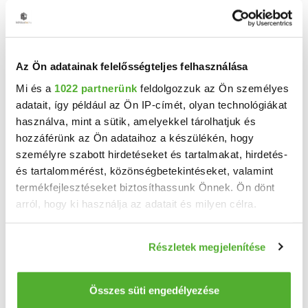
2
2 szoba
62 m
966 m²
1960
telekméret:
építés éve:
Az Ön adatainak felelősségteljes felhasználása
Mi és a
1022 partnerünk
feldolgozzuk az Ön személyes
adatait, így például az Ön IP-címét, olyan technológiákat
használva, mint a sütik, amelyekkel tárolhatjuk és
hozzáférünk az Ön adataihoz a készülékén, hogy
személyre szabott hirdetéseket és tartalmakat, hirdetés-
és tartalommérést, közönségbetekintéseket, valamint
termékfejlesztéseket biztosíthassunk Önnek. Ön dönt
arról, hogy ki használja az adatait és milyen célra.
Ha engedélyezi, a következőt is meg szeretnénk tenni:
Részletek megjelenítése
Információgyűjtés az Ön földrajzi elhelyezkedéséről
pár méteres pontossággal
25 M Ft
2
403 226 Ft/m
Az Ön készülékén beazonosítása annak konkrét
Összes süti engedélyezése
Mátraterenye - Eladó családi ház
tulajdonságainak (ujjlenyomat) aktív ellenőrzésével