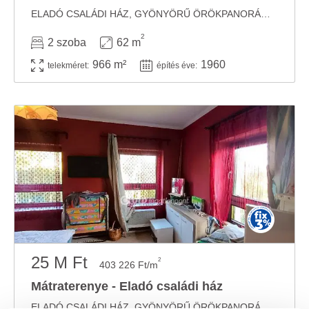
ELADÓ CSALÁDI HÁZ, GYÖNYÖRŰ ÖRÖKPANORÁMÁS KÖRNYEZETBEN A MÁTRA LÁBÁNÁL! Kizárólag ...
2
2 szoba
62 m
966 m²
1960
telekméret:
építés éve:
25 M Ft
2
403 226 Ft/m
Mátraterenye - Eladó családi ház
ELADÓ CSALÁDI HÁZ, GYÖNYÖRŰ ÖRÖKPANORÁMÁS KÖRNYEZETBEN A MÁTRA LÁBÁNÁL! Kizárólag ...