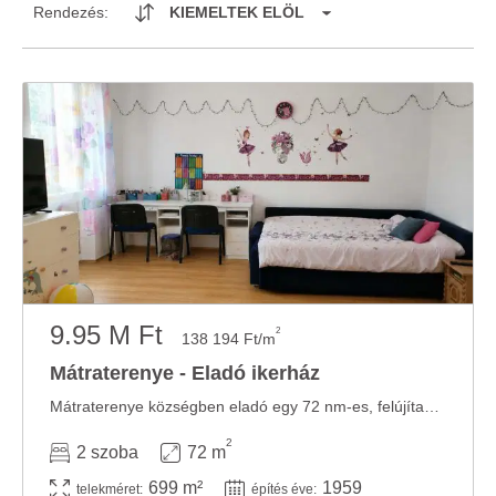
Rendezés:
KIEMELTEK ELÖL
9.95 M Ft
2
138 194 Ft/m
Mátraterenye - Eladó ikerház
Mátraterenye községben eladó egy 72 nm-es, felújítandó ikerház közel 700 nm-es, gondozott ...
2
2 szoba
72 m
699 m²
1959
telekméret:
építés éve: