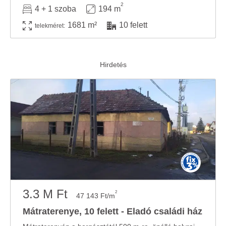
2
4 + 1 szoba
194 m
1681 m²
10 felett
telekméret:
3.3 M Ft
2
47 143 Ft/m
Mátraterenye, 10 felett - Eladó családi ház