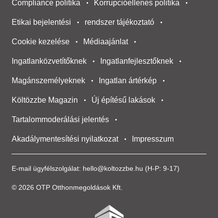
Compliance politika
Korrupcióellenes politika
Etikai bejelentési
rendszer tájékoztató
Cookie kezelése
Médiaajánlat
Ingatlanközvetítőknek
Ingatlanfejlesztőknek
Magánszemélyeknek
Ingatlan ártérkép
Költözzbe Magazin
Új építésű lakások
Tartalommoderálási jelentés
Akadálymentesítési nyilatkozat
Impresszum
E-mail ügyfélszolgálat:
hello@koltozzbe.hu
(H-P: 9-17)
© 2026 OTP Otthonmegoldások Kft.