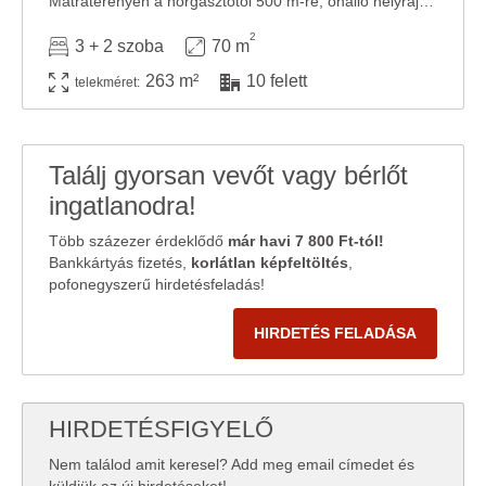
Mátraterenyén a horgásztótól 500 m-re, önálló helyrajzi számmal rendelkező, 263 nm-es ...
2
3 + 2 szoba
70 m
263 m²
10 felett
telekméret:
Találj gyorsan vevőt vagy bérlőt
ingatlanodra!
Több százezer érdeklődő
már havi 7 800 Ft-tól!
Bankkártyás fizetés,
korlátlan képfeltöltés
,
pofonegyszerű hirdetésfeladás!
HIRDETÉS FELADÁSA
HIRDETÉSFIGYELŐ
Nem találod amit keresel? Add meg email címedet és