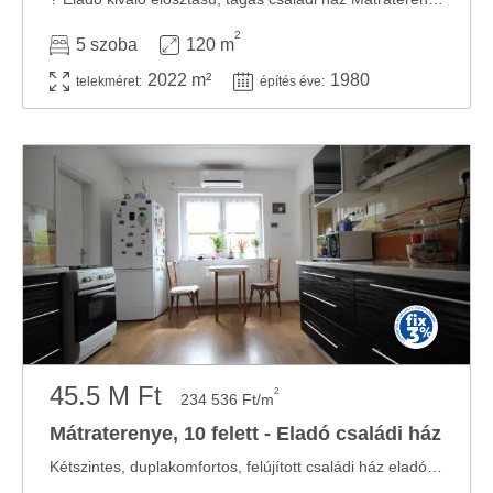
2
5 szoba
120 m
2022 m²
1980
telekméret:
építés éve:
45.5 M Ft
2
234 536 Ft/m
Mátraterenye, 10 felett - Eladó családi ház
Kétszintes, duplakomfortos, felújított családi ház eladó Mátraterenyén! A házban két ...