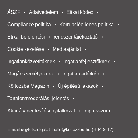
ÁSZF
Adatvédelem
Etikai kódex
Compliance politika
Korrupcióellenes politika
Etikai bejelentési
rendszer tájékoztató
Cookie kezelése
Médiaajánlat
Ingatlanközvetítőknek
Ingatlanfejlesztőknek
Magánszemélyeknek
Ingatlan ártérkép
Költözzbe Magazin
Új építésű lakások
Tartalommoderálási jelentés
Akadálymentesítési nyilatkozat
Impresszum
E-mail ügyfélszolgálat:
hello@koltozzbe.hu
(H-P: 9-17)