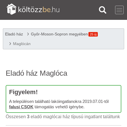
Eladó ház
Győr-Moson-Sopron megyében
25 új
Maglócán
Eladó ház Maglóca
Figyelem!
A településen található lakóingatlanokra 2019.07.01-től
falusi CSOK
támogatás vehető igénybe.
Összesen
3
eladó maglócai ház típusú ingatlant találtunk