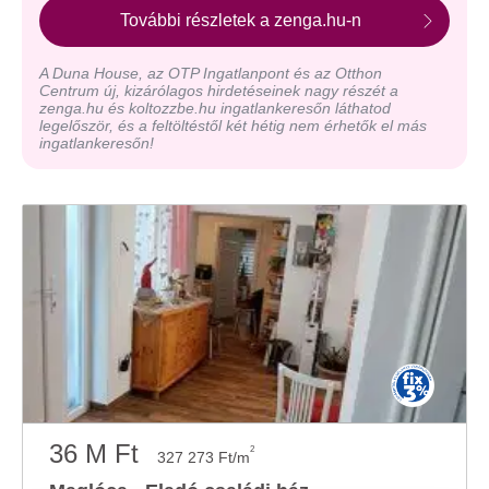
További részletek a zenga.hu-n
A Duna House, az OTP Ingatlanpont és az Otthon
Centrum új, kizárólagos hirdetéseinek nagy részét a
zenga.hu és koltozzbe.hu ingatlankeresőn láthatod
legelőször, és a feltöltéstől két hétig nem érhetők el más
ingatlankeresőn!
36 M Ft
2
327 273 Ft/m