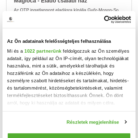
Maglóca - Eladó családi ház
Az OTP ingatlanpont eladásra kínálja Győr-Moson-Sopron megyei Maglócán, tágas családi ...
2
3 szoba
110 m
1800 m²
1970
telekméret:
építés éve:
Az Ön adatainak felelősségteljes felhasználása
Mi és a
1022 partnerünk
feldolgozzuk az Ön személyes
adatait, így például az Ön IP-címét, olyan technológiákat
használva, mint a sütik, amelyekkel tárolhatjuk és
hozzáférünk az Ön adataihoz a készülékén, hogy
személyre szabott hirdetéseket és tartalmakat, hirdetés-
és tartalommérést, közönségbetekintéseket, valamint
termékfejlesztéseket biztosíthassunk Önnek. Ön dönt
arról, hogy ki használja az adatait és milyen célra.
Ha engedélyezi, a következőt is meg szeretnénk tenni:
Részletek megjelenítése
Információgyűjtés az Ön földrajzi elhelyezkedéséről
pár méteres pontossággal
29 M Ft
2
341 176 Ft/m