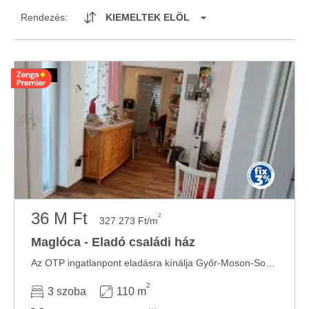
Rendezés:
KIEMELTEK ELÖL
36 M Ft
2
327 273 Ft/m
Maglóca - Eladó családi ház
Az OTP ingatlanpont eladásra kínálja Győr-Moson-Sopron megyei Maglócán, tágas családi ...
2
3 szoba
110 m