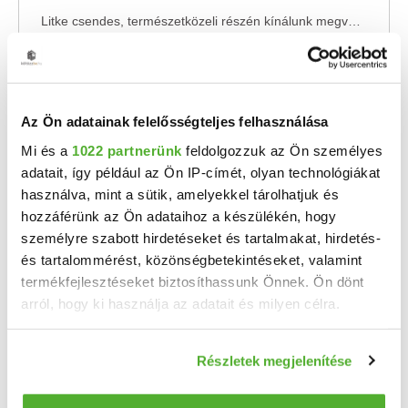
Litke csendes, természetközeli részén kínálunk megvételre egy tehermentes, 1/1 tulajdonú, ...
2
2 + 1 szoba
69 m
1090 m²
1965
telekméret:
építés éve:
Az Ön adatainak felelősségteljes felhasználása
Mi és a
1022 partnerünk
feldolgozzuk az Ön személyes
adatait, így például az Ön IP-címét, olyan technológiákat
használva, mint a sütik, amelyekkel tárolhatjuk és
hozzáférünk az Ön adataihoz a készülékén, hogy
személyre szabott hirdetéseket és tartalmakat, hirdetés-
és tartalommérést, közönségbetekintéseket, valamint
termékfejlesztéseket biztosíthassunk Önnek. Ön dönt
arról, hogy ki használja az adatait és milyen célra.
12 M Ft
Ha engedélyezi, a következőt is meg szeretnénk tenni:
2
14 019 Ft/m
Részletek megjelenítése
Információgyűjtés az Ön földrajzi elhelyezkedéséről
Litke - Eladó családi ház
pár méteres pontossággal