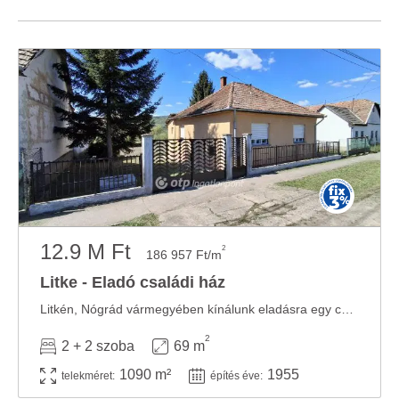
12.9 M Ft
2
186 957 Ft/m
Litke - Eladó családi ház
Litkén, Nógrád vármegyében kínálunk eladásra egy családi házat. A lakóház részleges ...
2
2 + 2 szoba
69 m
1090 m²
1955
telekméret:
építés éve: