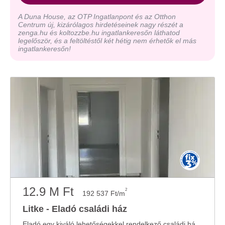
A Duna House, az OTP Ingatlanpont és az Otthon
Centrum új, kizárólagos hirdetéseinek nagy részét a
zenga.hu és koltozzbe.hu ingatlankeresőn láthatod
legelőször, és a feltöltéstől két hétig nem érhetők el más
ingatlankeresőn!
12.9 M Ft
2
192 537 Ft/m
Litke - Eladó családi ház
Eladó egy kiváló lehetőségekkel rendelkező családi ház Litkén, melynek irányára 12 900 ...