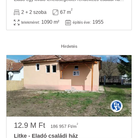
2
2 + 2 szoba
67 m
1090 m²
1955
telekméret:
építés éve:
12.9 M Ft
2
186 957 Ft/m
Litke - Eladó családi ház