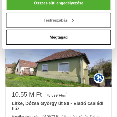
Fiatal felnőttek figyelem! Különleges lehetőség kínálkozik Önöknek egy gyönyörű, ...
Az Ön készülékén beazonosítása annak konkrét
Összes süti engedélyezése
tulajdonságainak (ujjlenyomat) aktív ellenőrzésével
5 szoba
856 m²
telekméret:
Tudjon meg többet személyes adatainak feldolgozási
1965
Testreszabás
építés éve:
módjairól és adja meg preferenciáit a
Részletek
pontban
. Bármikor módosíthatja vagy visszavonhatja a
Sütinyilatkozathoz való hozzájárulását.
Megtagad
Sütiket használunk a tartalmak és hirdetések személyre
szabásához, közösségi funkciók biztosításához,
valamint weboldalforgalmunk elemzéséhez. Ezenkívül
közösségi média-, hirdető- és elemező partnereinkkel
megosztjuk az Ön weboldalhasználatra vonatkozó
adatait, akik kombinálhatják az adatokat más olyan
adatokkal, amelyeket Ön adott meg számukra vagy az
Ön által használt más szolgáltatásokból gyűjtöttek.
10.55 M Ft
2
75 899 Ft/m
Litke, Dózsa György út 86 - Eladó családi
ház
Hivatkozási szám: 010572 Felújítandó lakóház Tulajdoni hányad: 1/1 TEHERMENTES, nem lakott ...