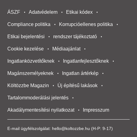
ÁSZF
Adatvédelem
Etikai kódex
Compliance politika
Korrupcióellenes politika
Etikai bejelentési
rendszer tájékoztató
Cookie kezelése
Médiaajánlat
Ingatlanközvetítőknek
Ingatlanfejlesztőknek
Magánszemélyeknek
Ingatlan ártérkép
Költözzbe Magazin
Új építésű lakások
Tartalommoderálási jelentés
Akadálymentesítési nyilatkozat
Impresszum
E-mail ügyfélszolgálat:
hello@koltozzbe.hu
(H-P: 9-17)