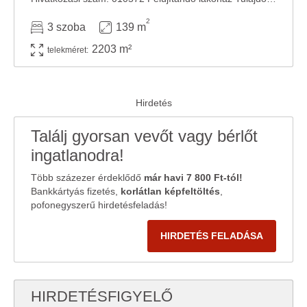
2
3 szoba
139 m
2203 m²
telekméret:
Találj gyorsan vevőt vagy bérlőt
ingatlanodra!
Több százezer érdeklődő
már havi 7 800 Ft-tól!
Bankkártyás fizetés,
korlátlan képfeltöltés
,
pofonegyszerű hirdetésfeladás!
HIRDETÉS FELADÁSA
HIRDETÉSFIGYELŐ