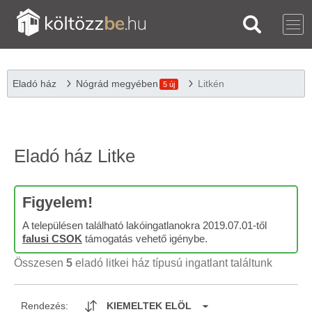
Eladó ház
Nógrád megyében
Litkén
5 új
Eladó ház Litke
Figyelem!
A településen található lakóingatlanokra 2019.07.01-től
falusi CSOK
támogatás vehető igénybe.
Összesen
5
eladó litkei ház típusú ingatlant találtunk
Rendezés:
KIEMELTEK ELÖL