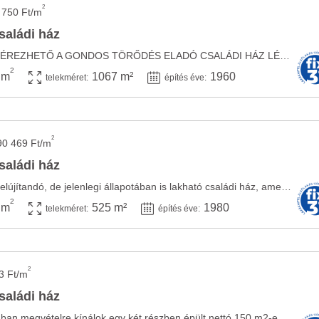
2
 750 Ft/m
saládi ház
OTTHON, AMELYBEN ÉREZHETŐ A GONDOS TÖRŐDÉS ELADÓ CSALÁDI HÁZ LÉBÉNY CSENDES UTCÁJÁBAN ...
2
 m
1067 m²
1960
telekméret:
építés éve:
2
90 469 Ft/m
saládi ház
Lébényben eladó egy felújítandó, de jelenlegi állapotában is lakható családi ház, amely ...
2
 m
525 m²
1980
telekméret:
építés éve:
2
3 Ft/m
saládi ház
Lébény csendes utcájában megvételre kínálok egy két részben épült nettó 150 m2-es ...