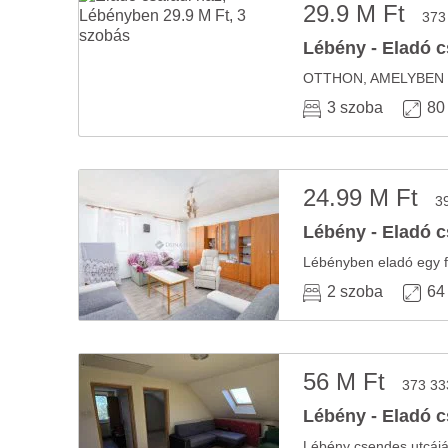
29.9 M Ft
373
Lébény - Eladó c
3 szoba
80
24.99 M Ft
3
Lébény - Eladó c
2 szoba
64
56 M Ft
373 33
Lébény - Eladó c