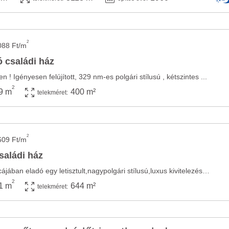
2
088 Ft/m
ó családi ház
! Igényesen felújított, 329 nm-es polgári stílusú , kétszintes ...
2
9 m
400 m²
telekméret:
2
609 Ft/m
saládi ház
Lébény csendes kis utcájában eladó egy letisztult,nagypolgári stílusú,luxus kivitelezésű ...
2
1 m
644 m²
telekméret: