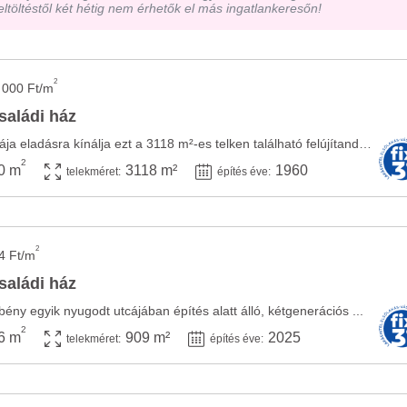
eltöltéstől két hétig nem érhetők el más ingatlankeresőn!
2
 000 Ft/m
saládi ház
A Lido Home győri irodája eladásra kínálja ezt a 3118 m²-es telken található felújítandó ...
2
0 m
3118 m²
1960
telekméret:
építés éve:
2
4 Ft/m
saládi ház
ény egyik nyugodt utcájában építés alatt álló, kétgenerációs ...
2
6 m
909 m²
2025
telekméret:
építés éve: