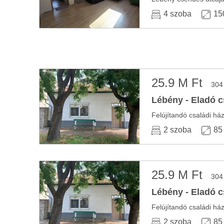
4 szoba
15
25.9 M Ft
304
Lébény - Eladó c
Felújítandó családi há
2 szoba
85
25.9 M Ft
304
Lébény - Eladó c
Felújítandó családi há
2 szoba
85