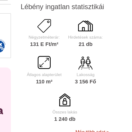
Lébény ingatlan statisztikái
Négyzetméterár:
Hirdetések száma:
131 E Ft/m²
21 db
Átlagos alapterület
Lakosság
110 m²
3 156 Fő
Összes lakás
1 240 db