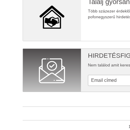
Találj gyorsan
Több százezer érdekl
pofonegyszerű hirdeté
HIRDETÉSFI
Nem találod amit keres