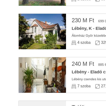
230 M Ft
699 
Lébény, K - Elad
Álomház Győr közelében 
4 szoba
32
240 M Ft
885 
Lébény - Eladó c
7 szoba
27