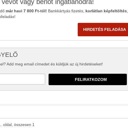
 vevőt vagy bérlőt ingatlanodra!
ődő
már havi 7 800 Ft-tól!
Bankkártyás fizetés,
korlátlan képfeltöltés
,
sfeladás!
HIRDETÉS FELADÁSA
GYELŐ
el? Add meg email címedet és küldjük az új hirdetéseket!
1. oldal, összesen 1