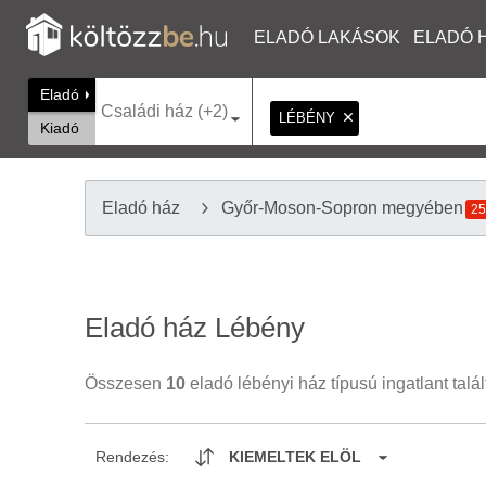
ELADÓ LAKÁSOK
ELADÓ 
Eladó
Családi ház (+2)
LÉBÉNY
Kiadó
Eladó ház
Győr-Moson-Sopron megyében
25
Eladó ház Lébény
Összesen
10
eladó lébényi ház típusú ingatlant talá
Rendezés:
KIEMELTEK ELÖL