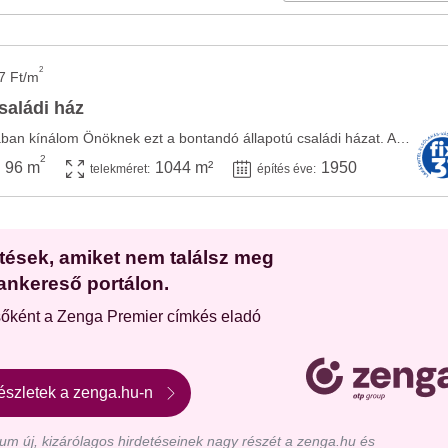
2
7 Ft/m
saládi ház
Lébény csendes utcájában kínálom Önöknek ezt a bontandó állapotú családi házat. Az ...
2
96 m
1044 m²
1950
telekméret:
építés éve:
etések, amiket nem találsz meg
ankereső portálon.
sőként a Zenga Premier címkés eladó
észletek a zenga.hu-n
m új, kizárólagos hirdetéseinek nagy részét a zenga.hu és