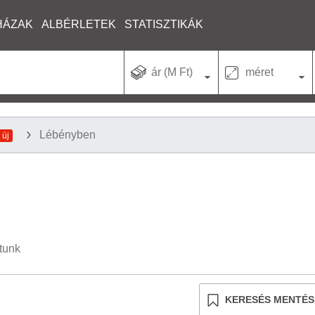
HÁZAK
ALBÉRLETEK
STATISZTIKÁK
ár (M Ft)
méret
Lébényben
 új
ltunk
KERESÉS MENTÉS