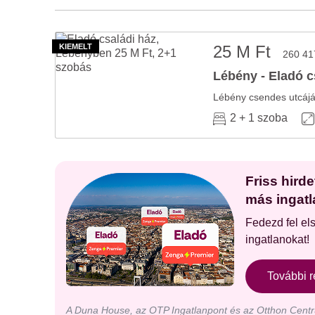
25 M Ft
260 41
Lébény - Eladó c
2 + 1 szoba
Friss hird
más ingatl
Fedezd fel el
ingatlanokat!
További r
A Duna House, az OTP Ingatlanpont és az Otthon Centru