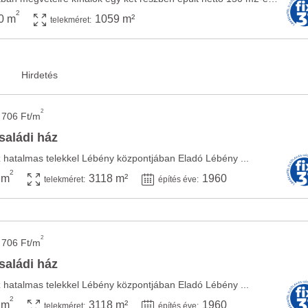
2
0 m
1059 m²
telekméret:
2
 706 Ft/m
saládi ház
z hatalmas telekkel Lébény központjában Eladó Lébény ...
2
 m
3118 m²
1960
telekméret:
építés éve:
2
 706 Ft/m
saládi ház
z hatalmas telekkel Lébény központjában Eladó Lébény ...
2
 m
3118 m²
1960
telekméret:
építés éve: