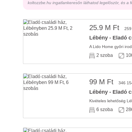
koltozzbe.hu ingatlankeresőn láthatod legelőször, és a f
25.9 M Ft
259
Lébény - Eladó c
2 szoba
10
99 M Ft
346 15
Lébény - Eladó c
Kivételes lehetőség Léb
6 szoba
28