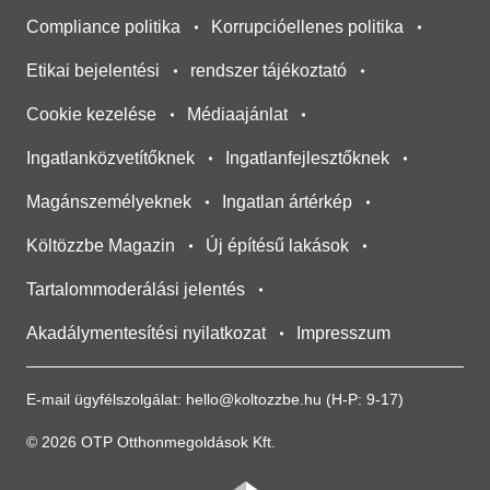
Compliance politika
Korrupcióellenes politika
Etikai bejelentési
rendszer tájékoztató
Cookie kezelése
Médiaajánlat
Ingatlanközvetítőknek
Ingatlanfejlesztőknek
Magánszemélyeknek
Ingatlan ártérkép
Költözzbe Magazin
Új építésű lakások
Tartalommoderálási jelentés
Akadálymentesítési nyilatkozat
Impresszum
E-mail ügyfélszolgálat:
hello@koltozzbe.hu
(H-P: 9-17)
© 2026 OTP Otthonmegoldások Kft.