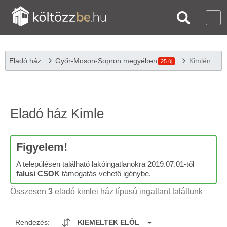
Eladó ház
Győr-Moson-Sopron megyében
Kimlén
25 új
Eladó ház Kimle
Figyelem!
A településen található lakóingatlanokra 2019.07.01-től
falusi CSOK
támogatás vehető igénybe.
Összesen
3
eladó kimlei ház típusú ingatlant találtunk
Rendezés:
KIEMELTEK ELÖL