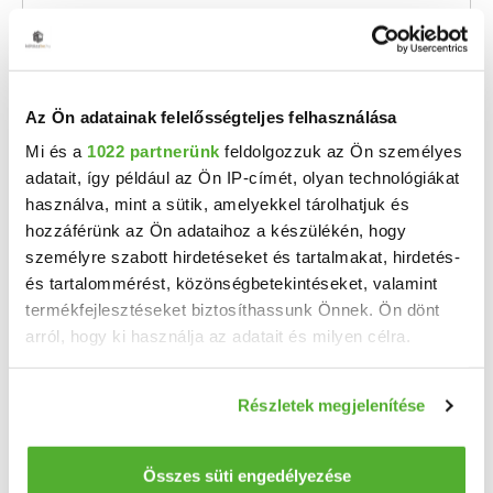
LUXUS ÉS NYUGALOM A MOSONI-DUNAPART SZOMSZÉDSÁGÁBAN – EXKLUZÍV CSALÁDI HÁZ ELADÓ KIMLÉN! ...
2
149 m
739 m²
telekméret:
Az Ön adatainak felelősségteljes felhasználása
Mi és a
1022 partnerünk
feldolgozzuk az Ön személyes
adatait, így például az Ön IP-címét, olyan technológiákat
használva, mint a sütik, amelyekkel tárolhatjuk és
hozzáférünk az Ön adataihoz a készülékén, hogy
személyre szabott hirdetéseket és tartalmakat, hirdetés-
és tartalommérést, közönségbetekintéseket, valamint
termékfejlesztéseket biztosíthassunk Önnek. Ön dönt
arról, hogy ki használja az adatait és milyen célra.
Ha engedélyezi, a következőt is meg szeretnénk tenni:
Részletek megjelenítése
Információgyűjtés az Ön földrajzi elhelyezkedéséről
49 M Ft
2
340 278 Ft/m
pár méteres pontossággal
Kimle - Eladó családi ház
Az Ön készülékén beazonosítása annak konkrét
Összes süti engedélyezése