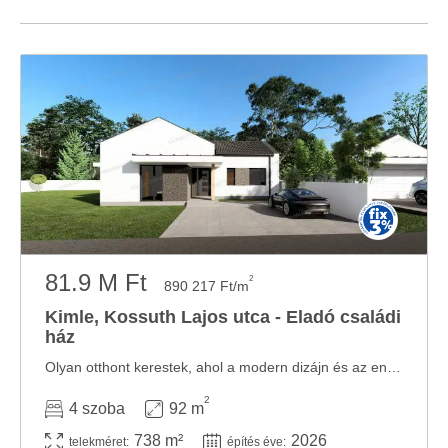
81.9 M Ft
2
890 217 Ft/m
Kimle, Kossuth Lajos utca - Eladó családi
ház
Olyan otthont kerestek, ahol a modern dizájn és az energiatakarékosság egy teljesen önálló, ...
2
4 szoba
92 m
738 m²
2026
telekméret:
építés éve: