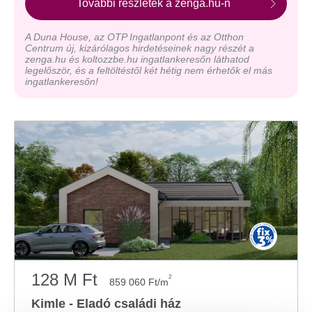
További részletek a zenga.hu-n
A Duna House, az OTP Ingatlanpont és az Otthon
Centrum új, kizárólagos hirdetéseinek nagy részét a
zenga.hu és koltozzbe.hu ingatlankeresőn láthatod
legelőször, és a feltöltéstől két hétig nem érhetők el más
ingatlankeresőn!
128 M Ft
2
859 060 Ft/m
Kimle - Eladó családi ház