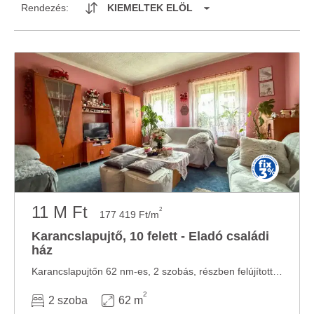
Rendezés:
KIEMELTEK ELÖL
11 M Ft
2
177 419 Ft/m
Karancslapujtő, 10 felett - Eladó családi
ház
Karancslapujtőn 62 nm-es, 2 szobás, részben felújított, vályog szerkezetű, klimatizált, ...
2
2 szoba
62 m