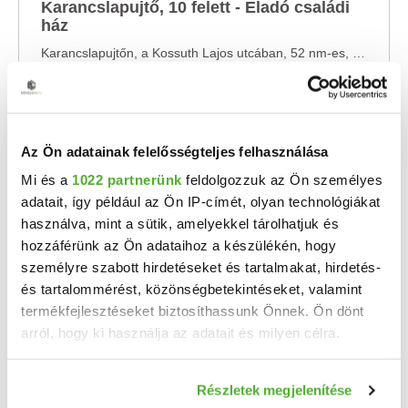
Karancslapujtő, 10 felett - Eladó családi
ház
Karancslapujtőn, a Kossuth Lajos utcában, 52 nm-es, 2 szobás, teljes felújítást igénylő, de ...
2
2 szoba
52 m
108 m²
10 felett
telekméret:
Az Ön adatainak felelősségteljes felhasználása
Mi és a
1022 partnerünk
feldolgozzuk az Ön személyes
adatait, így például az Ön IP-címét, olyan technológiákat
használva, mint a sütik, amelyekkel tárolhatjuk és
hozzáférünk az Ön adataihoz a készülékén, hogy
személyre szabott hirdetéseket és tartalmakat, hirdetés-
és tartalommérést, közönségbetekintéseket, valamint
termékfejlesztéseket biztosíthassunk Önnek. Ön dönt
arról, hogy ki használja az adatait és milyen célra.
Ha engedélyezi, a következőt is meg szeretnénk tenni:
Részletek megjelenítése
Információgyűjtés az Ön földrajzi elhelyezkedéséről