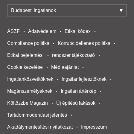
Budapesti ingatlanok
ÁSZF
Adatvédelem
Etikai kódex
Compliance politika
Korrupcióellenes politika
Etikai bejelentési
rendszer tájékoztató
Cookie kezelése
Médiaajánlat
Ingatlanközvetítőknek
Ingatlanfejlesztőknek
Magánszemélyeknek
Ingatlan ártérkép
Költözzbe Magazin
Új építésű lakások
Tartalommoderálási jelentés
Akadálymentesítési nyilatkozat
Impresszum