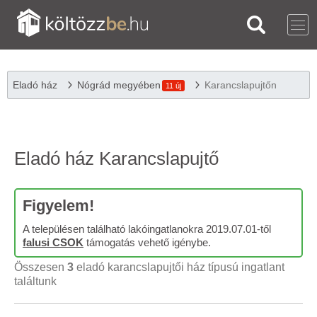
Eladó ház
Nógrád megyében
Karancslapujtőn
11 új
Eladó ház Karancslapujtő
Figyelem!
A településen található lakóingatlanokra 2019.07.01-től
falusi CSOK
támogatás vehető igénybe.
Összesen
3
eladó karancslapujtői ház típusú ingatlant
találtunk