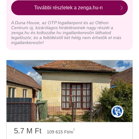
További részletek a zenga.hu-n
A Duna House, az OTP Ingatlanpont és az Otthon
Centrum új, kizárólagos hirdetéseinek nagy részét a
zenga.hu és koltozzbe.hu ingatlankeresőn láthatod
legelőször, és a feltöltéstől két hétig nem érhetők el más
ingatlankeresőn!
5.7 M Ft
2
109 615 Ft/m