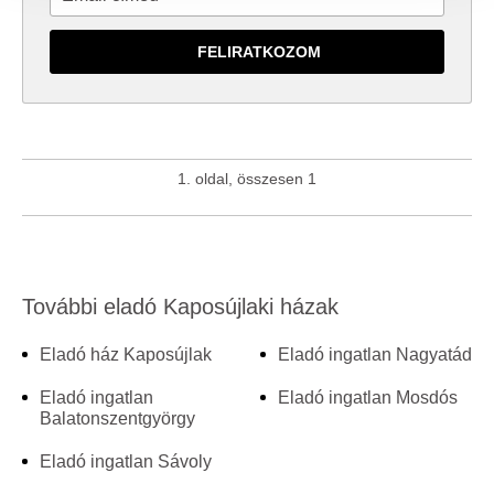
megosztjuk az Ön weboldalhasználatra vonatkozó
adatait, akik kombinálhatják az adatokat más olyan
adatokkal, amelyeket Ön adott meg számukra vagy az
Ön által használt más szolgáltatásokból gyűjtöttek.
1. oldal, összesen 1
További eladó Kaposújlaki házak
Eladó ház Kaposújlak
Eladó ingatlan Nagyatád
Eladó ingatlan
Eladó ingatlan Mosdós
Balatonszentgyörgy
Eladó ingatlan Sávoly