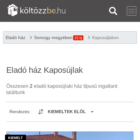
Eladó ház
Somogy megyében
Kaposújlakon
22 új
Eladó ház Kaposújlak
Összesen
2
eladó kaposújlaki ház típusú ingatlant
találtunk
Rendezés:
KIEMELTEK ELÖL