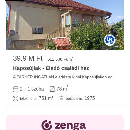
39.9 M Ft
2
511 538 Ft/m
Kaposújlak - Eladó családi ház
A PARNER INGATLAN eladásra kínál Kaposújlakon egy 78 m-es, 2 és fél szobás tégla családi ...
2
2 + 1 szoba
78 m
751 m²
1975
telekméret:
építés éve: