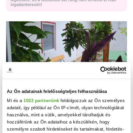
ingatlankeresőn!
94 M Ft
2
878 505 Ft/m
Az Ön adatainak felelősségteljes felhasználása
Kaposújlak - Eladó családi ház
Mi és a
1022 partnerünk
feldolgozzuk az Ön személyes
adatait, így például az Ön IP-címét, olyan technológiákat
Somogy vármegyében Kaposújlakon eladó egy a tulajdoni lapon lakóház, udvar, gazdasági ...
használva, mint a sütik, amelyekkel tárolhatjuk és
2
5 szoba
107 m
hozzáférünk az Ön adataihoz a készülékén, hogy
személyre szabott hirdetéseket és tartalmakat, hirdetés-
2046 m²
1980
telekméret:
építés éve: