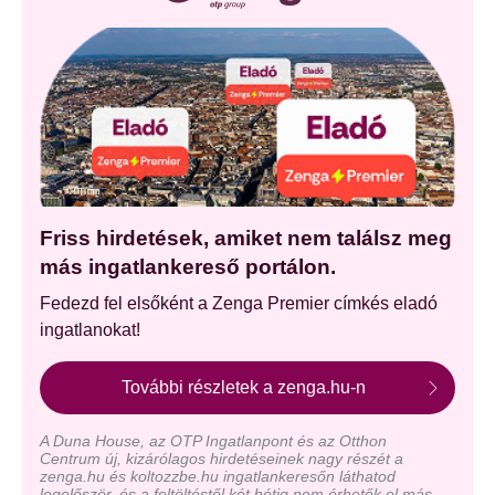
Friss hirdetések, amiket nem találsz meg
más ingatlankereső portálon.
Fedezd fel elsőként a Zenga Premier címkés eladó
ingatlanokat!
További részletek a zenga.hu-n
A Duna House, az OTP Ingatlanpont és az Otthon
Centrum új, kizárólagos hirdetéseinek nagy részét a
zenga.hu és koltozzbe.hu ingatlankeresőn láthatod
legelőször, és a feltöltéstől két hétig nem érhetők el más