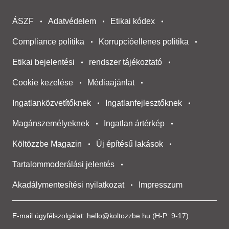
ÁSZF
Adatvédelem
Etikai kódex
Compliance politika
Korrupcióellenes politika
Etikai bejelentési
rendszer tájékoztató
Cookie kezelése
Médiaajánlat
Ingatlanközvetítőknek
Ingatlanfejlesztőknek
Magánszemélyeknek
Ingatlan ártérkép
Költözzbe Magazin
Új építésű lakások
Tartalommoderálási jelentés
Akadálymentesítési nyilatkozat
Impresszum
E-mail ügyfélszolgálat:
hello@koltozzbe.hu
(H-P: 9-17)