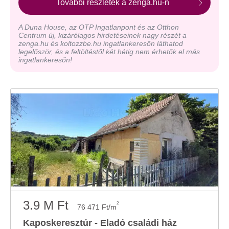
További részletek a zenga.hu-n
A Duna House, az OTP Ingatlanpont és az Otthon
Centrum új, kizárólagos hirdetéseinek nagy részét a
zenga.hu és koltozzbe.hu ingatlankeresőn láthatod
legelőször, és a feltöltéstől két hétig nem érhetők el más
ingatlankeresőn!
3.9 M Ft
2
76 471 Ft/m
Kaposkeresztúr - Eladó családi ház