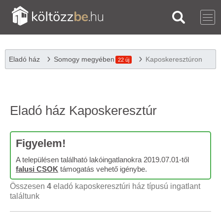
Eladó ház
Somogy megyében
Kaposkeresztúron
22 új
Eladó ház Kaposkeresztúr
Figyelem!
A településen található lakóingatlanokra 2019.07.01-től
falusi CSOK
támogatás vehető igénybe.
Összesen
4
eladó kaposkeresztúri ház típusú ingatlant
találtunk