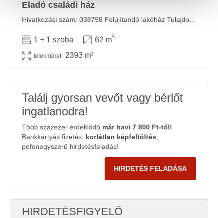
valamint weboldalforgalmunk elemzéséhez. Ezenkívül
Eladó családi ház
közösségi média-, hirdető- és elemező partnereinkkel
Hivatkozási szám: 038798 Felújítandó lakóház Tulajdoni hányad: 1/1 TEHERMENTES, nem lakott ...
megosztjuk az Ön weboldalhasználatra vonatkozó
2
adatait, akik kombinálhatják az adatokat más olyan
1 + 1 szoba
62 m
adatokkal, amelyeket Ön adott meg számukra vagy az
2393 m²
telekméret:
Ön által használt más szolgáltatásokból gyűjtöttek.
Találj gyorsan vevőt vagy bérlőt
ingatlanodra!
Több százezer érdeklődő
már havi 7 800 Ft-tól!
Bankkártyás fizetés,
korlátlan képfeltöltés
,
pofonegyszerű hirdetésfeladás!
HIRDETÉS FELADÁSA
HIRDETÉSFIGYELŐ