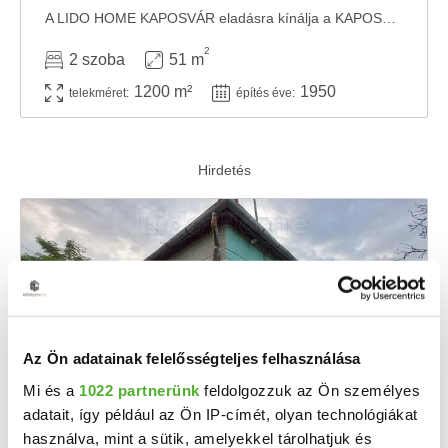
A LIDO HOME KAPOSVÁR eladásra kínálja a KAPOSKERESZTÚRI családi házát. A LIDO HOME ...
2
2 szoba
51 m
1200 m²
1950
telekméret:
építés éve:
Az Ön adatainak felelősségteljes felhasználása
Mi és a
1022 partnerünk
feldolgozzuk az Ön személyes
adatait, így például az Ön IP-címét, olyan technológiákat
13.5 M Ft
2
162 651 Ft/m
használva, mint a sütik, amelyekkel tárolhatjuk és