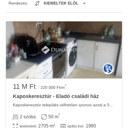
Rendezés:
KIEMELTEK ELÖL
11 M Ft
2
220 000 Ft/m
Kaposkeresztúr - Eladó családi ház
Kaposkeresztúr település vélhetően azonos azzal a Szent-Kereszt nevű községgel, amely a ...
2
2 szoba
50 m
2705 m²
1980
telekméret:
építés éve: