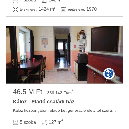
1424 m²
1970
telekméret:
építés éve:
46.5 M Ft
2
366 142 Ft/m
Káloz - Eladó családi ház
Káloz központjában eladó két generáció életvitel szerű lakhatására, vagy befektetésre ...
2
5 szoba
127 m