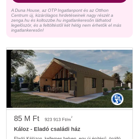
A Duna House, az OTP Ingatlanpont és az Otthon
Centrum új, kizárólagos hirdetéseinek nagy részét a
zenga.hu és koltozzbe.hu ingatlankeresőn láthatod
legelőször, és a feltöltéstől két hétig nem érhetők el más
ingatlankeresőn!
85 M Ft
2
923 913 Ft/m
Káloz - Eladó családi ház
Eladó Kálózon, kellemes helyen, egy új építésű, önálló, nappali plusz 3 szobás, ...