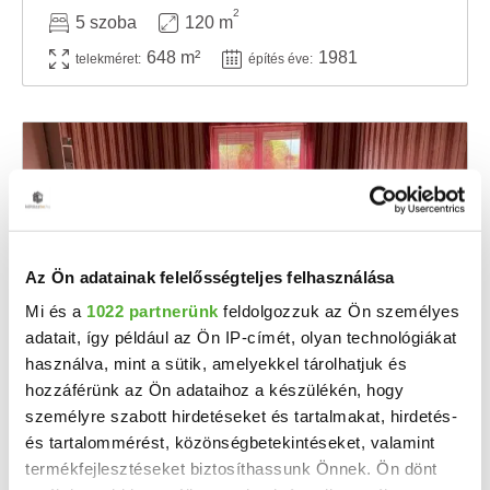
2
5 szoba
120 m
648 m²
1981
telekméret:
építés éve:
Az Ön adatainak felelősségteljes felhasználása
Mi és a
1022 partnerünk
feldolgozzuk az Ön személyes
adatait, így például az Ön IP-címét, olyan technológiákat
használva, mint a sütik, amelyekkel tárolhatjuk és
34 M Ft
2
239 437 Ft/m
hozzáférünk az Ön adataihoz a készülékén, hogy
Káloz - Eladó családi ház
személyre szabott hirdetéseket és tartalmakat, hirdetés-
és tartalommérést, közönségbetekintéseket, valamint
Fedezze fel Káloz rejtett kincsét! Fedezze fel az otthoni élményt Káloz szívében, ahol a ...
termékfejlesztéseket biztosíthassunk Önnek. Ön dönt
2
7 szoba
142 m