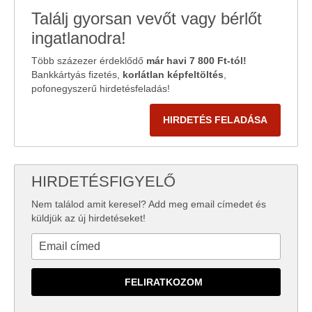
Találj gyorsan vevőt vagy bérlőt
ingatlanodra!
Több százezer érdeklődő
már havi 7 800 Ft-tól!
Bankkártyás fizetés,
korlátlan képfeltöltés
,
pofonegyszerű hirdetésfeladás!
HIRDETÉS FELADÁSA
HIRDETÉSFIGYELŐ
Nem találod amit keresel? Add meg email címedet és
küldjük az új hirdetéseket!