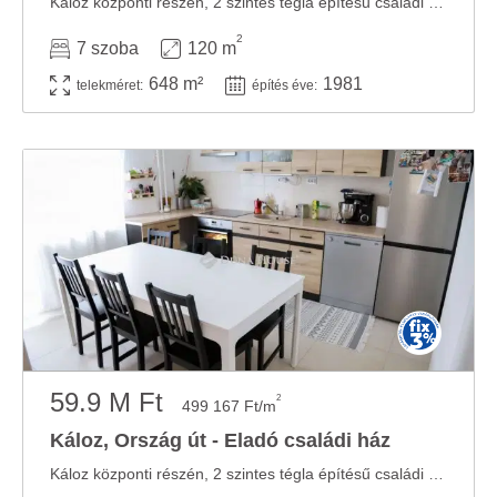
Káloz központi részén, 2 szintes tégla építésű családi ház!!Fejér vármegyében, Káloz ...
2
7 szoba
120 m
648 m²
1981
telekméret:
építés éve:
59.9 M Ft
2
499 167 Ft/m
Káloz, Ország út - Eladó családi ház
Káloz központi részén, 2 szintes tégla építésű családi ház!! Fejér vármegyében, ...