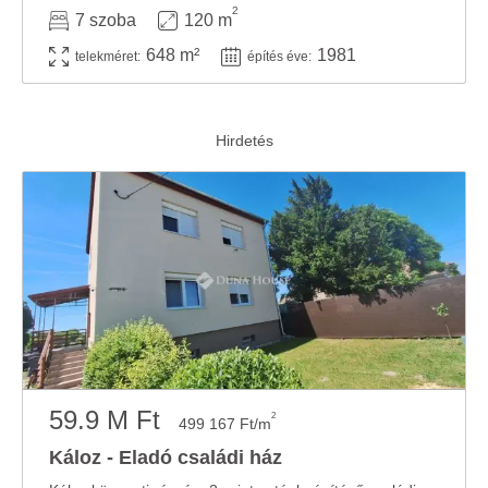
2
7 szoba
120 m
648 m²
1981
telekméret:
építés éve:
59.9 M Ft
2
499 167 Ft/m
Káloz - Eladó családi ház