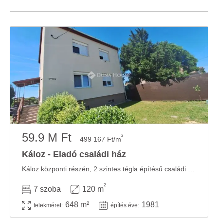
59.9 M Ft
2
499 167 Ft/m
Káloz - Eladó családi ház
Káloz központi részén, 2 szintes tégla építésű családi ház!!Fejér vármegyében, Káloz ...
2
7 szoba
120 m
648 m²
1981
telekméret:
építés éve: