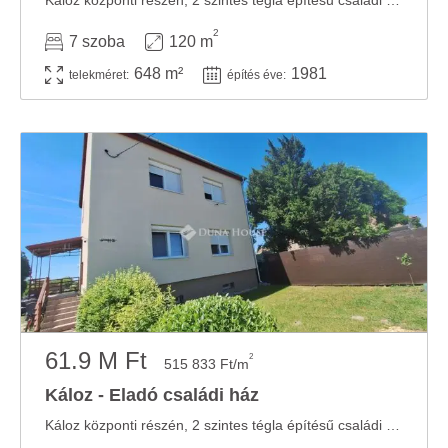
Káloz központi részén, 2 szintes tégla építésű családi ház!!Fejér vármegyében, Káloz ...
2
7 szoba
120 m
648 m²
1981
telekméret:
építés éve:
61.9 M Ft
2
515 833 Ft/m
Káloz - Eladó családi ház
Káloz központi részén, 2 szintes tégla építésű családi ház!!Fejér vármegyében, Káloz ...