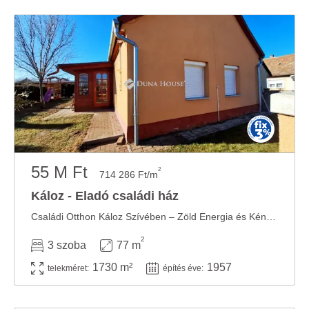
55 M Ft
2
714 286 Ft/m
Káloz - Eladó családi ház
Családi Otthon Káloz Szívében – Zöld Energia és Kényelemmel! Egyedülálló lehetőség ...
2
3 szoba
77 m
1730 m²
1957
telekméret:
építés éve: