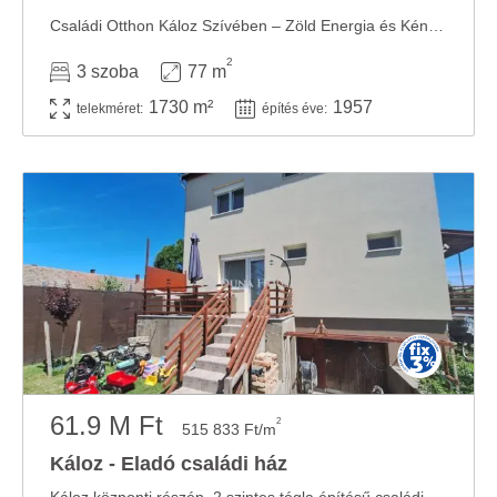
Családi Otthon Káloz Szívében – Zöld Energia és Kényelemmel! Egyedülálló lehetőség ...
2
3 szoba
77 m
1730 m²
1957
telekméret:
építés éve:
61.9 M Ft
2
515 833 Ft/m
Káloz - Eladó családi ház