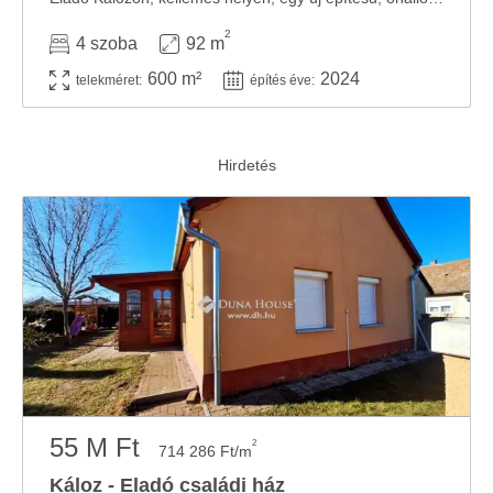
2
4 szoba
92 m
600 m²
2024
telekméret:
építés éve:
55 M Ft
2
714 286 Ft/m
Káloz - Eladó családi ház