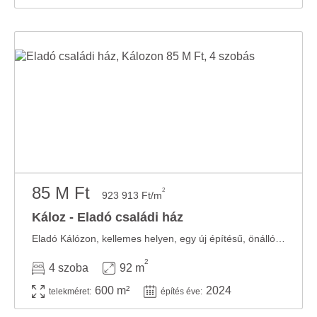
85 M Ft
2
923 913 Ft/m
Káloz - Eladó családi ház
Eladó Kálózon, kellemes helyen, egy új építésű, önálló, nappali plusz 3 szobás, ...
2
4 szoba
92 m
600 m²
2024
telekméret:
építés éve: