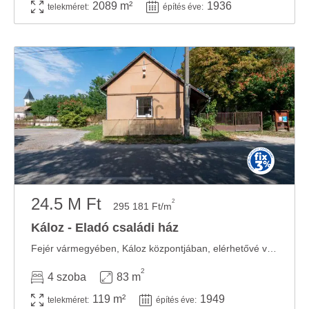
2089 m²
1936
telekméret:
építés éve:
24.5 M Ft
2
295 181 Ft/m
Káloz - Eladó családi ház
Fejér vármegyében, Káloz központjában, elérhetővé vált egy téglafalazatú családi ...
2
4 szoba
83 m
119 m²
1949
telekméret:
építés éve: