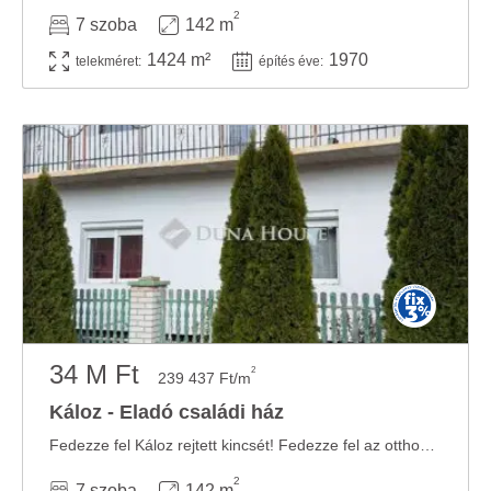
2
Ön által használt más szolgáltatásokból gyűjtöttek.
7 szoba
142 m
1424 m²
1970
telekméret:
építés éve:
34 M Ft
2
239 437 Ft/m
Káloz - Eladó családi ház
Fedezze fel Káloz rejtett kincsét! Fedezze fel az otthoni élményt Káloz szívében, ahol a ...
2
7 szoba
142 m