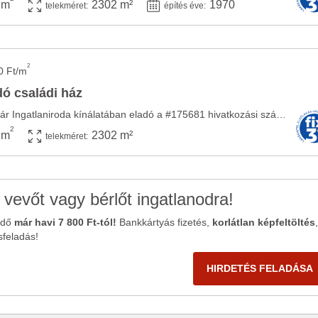
 m
2302 m²
1970
telekméret:
építés éve:
2
0 Ft/m
ó családi ház
Az Openhouse Kaposvár Ingatlaniroda kínálatában eladó a #175681 hivatkozási számú ...
2
 m
2302 m²
telekméret:
 vevőt vagy bérlőt ingatlanodra!
ődő
már havi 7 800 Ft-tól!
Bankkártyás fizetés,
korlátlan képfeltöltés
,
sfeladás!
HIRDETÉS FELADÁSA