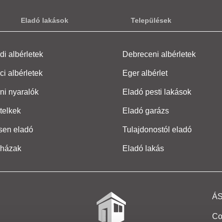
Eladó lakások
Települések
i albérletek
Debreceni albérletek
ci albérletek
Eger albérlet
ni nyaralók
Eladó pesti lakások
telkek
Eladó garázs
sen eladó
Tulajdonostól eladó
 házak
Eladó lakás
Á
Co