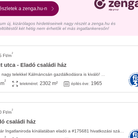
észletek a zenga.hu-n
m új, kizárólagos hirdetéseinek nagy részét a zenga.hu és
eltöltéstől két hétig nem érhetők el más ingatlankeresőn!
2
5 Ft/m
 utca - Eladó családi ház
z nagy telekkel Kálmáncsán gazdálkodásra is kiváló! ...
2
 m
2302 m²
1965
telekméret:
építés éve:
2
0 Ft/m
ó családi ház
Az Openhouse Kaposvár Ingatlaniroda kínálatában eladó a #175681 hivatkozási számú ...
2