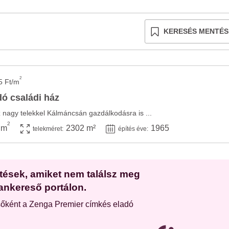
KERESÉS MENTÉS
2
5 Ft/m
ó családi ház
z nagy telekkel Kálmáncsán gazdálkodásra is ...
2
 m
2302 m²
1965
telekméret:
építés éve:
etések, amiket nem találsz meg
ankereső portálon.
sőként a Zenga Premier címkés eladó