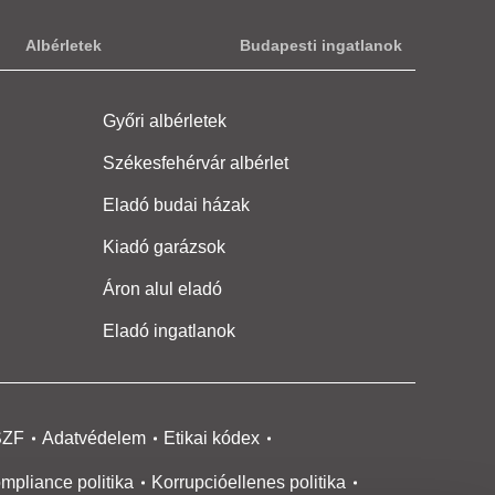
Albérletek
Budapesti ingatlanok
Győri albérletek
Székesfehérvár albérlet
Eladó budai házak
Kiadó garázsok
Áron alul eladó
Eladó ingatlanok
SZF
Adatvédelem
Etikai kódex
mpliance politika
Korrupcióellenes politika