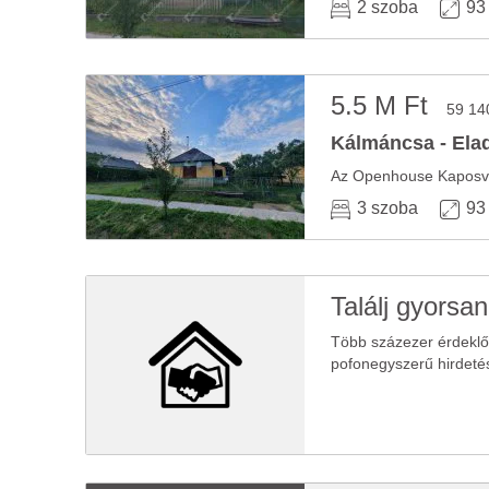
2 szoba
93
5.5 M Ft
59 14
Kálmáncsa - Elad
3 szoba
93
Találj gyorsan
Több százezer érdekl
pofonegyszerű hirdeté