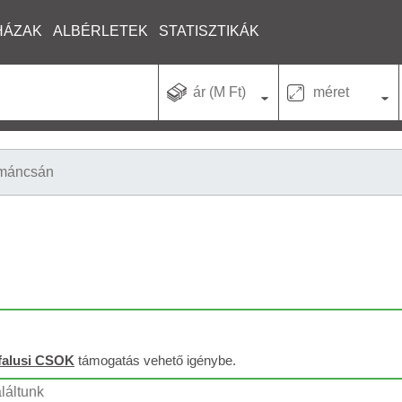
HÁZAK
ALBÉRLETEK
STATISZTIKÁK
ár (M Ft)
méret
máncsán
falusi CSOK
támogatás vehető igénybe.
láltunk