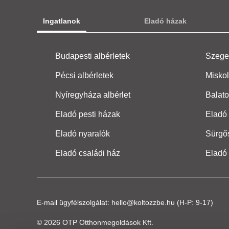
Ingatlanok
Eladó házak
Budapesti albérletek
Szeged
Pécsi albérletek
Miskol
Nyíregyháza albérlet
Balato
Eladó pesti házak
Eladó 
Eladó nyaralók
Sürgő
Eladó családi ház
Eladó
E-mail ügyfélszolgálat:
hello@koltozzbe.hu
(H-P: 9-17)
© 2026 OTP Otthonmegoldások Kft.