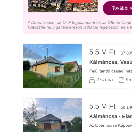
További r
A Duna House, az OTP Ingatlanpont és az Otthon Centru
koltozzbe.hu ingatlankeresőn láthatod legelőször, és a f
5.5 M Ft
57 89
Kálmáncsa, Vasút
Felújítandó családi há
2 szoba
95
5.5 M Ft
59 14
Kálmáncsa - Elad