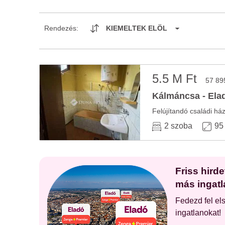
Rendezés:
KIEMELTEK ELÖL
5.5 M Ft
57 89
Kálmáncsa - Elad
Felújítandó családi há
2 szoba
95
Friss hird
más ingatl
Fedezd fel el
ingatlanokat!