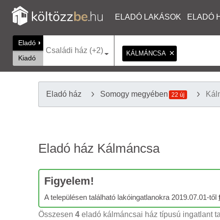
ELADÓ LAKÁSOK
ELADÓ 
Eladó
Családi ház (+2)
KÁLMÁNCSA
Kiadó
Eladó ház
Somogy megyében
Kál
22 új
Eladó ház Kálmáncsa
Figyelem!
A településen található lakóingatlanokra 2019.07.01-től
Összesen
4
eladó kálmáncsai ház típusú ingatlant ta