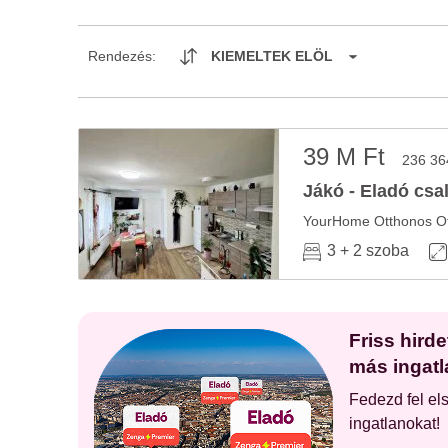
Rendezés:
KIEMELTEK ELÖL
39 M Ft
236 36
Jákó - Eladó csa
3 + 2 szoba
Friss hird
más ingatl
Fedezd fel el
ingatlanokat!