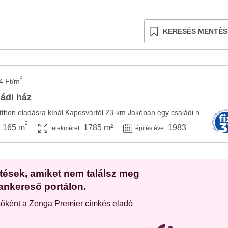
KERESÉS MENTÉS
2
4 Ft/m
ládi ház
YourHome Otthonos Otthon eladásra kínál Kaposvártól 23-km Jákóban egy családi házat! Egy ...
2
165 m
1785 m²
1983
telekméret:
építés éve:
etések, amiket nem találsz meg
ankereső portálon.
sőként a Zenga Premier címkés eladó