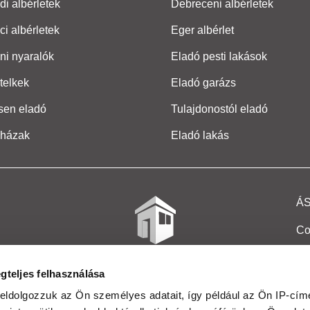
i albérletek
Debreceni albérletek
ci albérletek
Eger albérlet
ni nyaralók
Eladó pesti lakások
telkek
Eladó garázs
sen eladó
Tulajdonostól eladó
 házak
Eladó lakás
Á
Co
Et
gteljes felhasználása
Co
eldolgozzuk az Ön személyes adatait, így például az Ön IP-címé