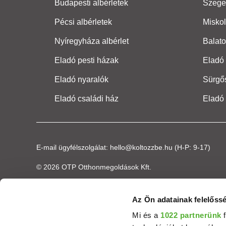
Budapesti albérletek
Szeged
Pécsi albérletek
Miskol
Nyíregyháza albérlet
Balato
Eladó pesti házak
Eladó 
Eladó nyaralók
Sürgő
Eladó családi ház
Eladó
E-mail ügyfélszolgálat:
hello@koltozzbe.hu
(H-P: 9-17)
© 2026 OTP Otthonmegoldások Kft.
Az Ön adatainak felelőssé
Mi és a
1022 partnerünk
f