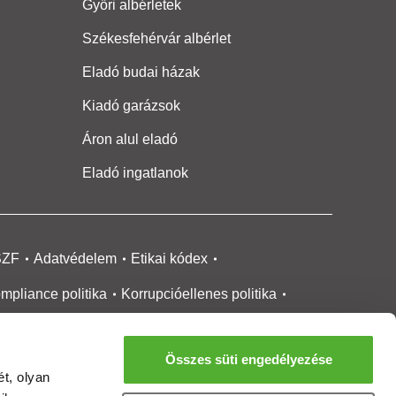
Győri albérletek
Székesfehérvár albérlet
Eladó budai házak
Kiadó garázsok
Áron alul eladó
Eladó ingatlanok
SZF
Adatvédelem
Etikai kódex
mpliance politika
Korrupcióellenes politika
ikai bejelentési
rendszer tájékoztató
Összes süti engedélyezése
okie kezelése
Médiaajánlat
t, olyan