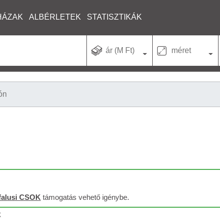
HÁZAK
ALBÉRLETEK
STATISZTIKÁK
ár (M Ft)
méret
ón
falusi CSOK
támogatás vehető igénybe.
k