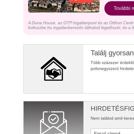
További r
A Duna House, az OTP Ingatlanpont és az Otthon Centru
koltozzbe.hu ingatlankeresőn láthatod legelőször, és a f
Találj gyorsan
Több százezer érdekl
pofonegyszerű hirdeté
HIRDETÉSFI
Nem találod amit keres