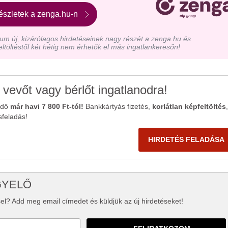
észletek a zenga.hu-n
m új, kizárólagos hirdetéseinek nagy részét a zenga.hu és
eltöltéstől két hétig nem érhetők el más ingatlankeresőn!
 vevőt vagy bérlőt ingatlanodra!
ődő
már havi 7 800 Ft-tól!
Bankkártyás fizetés,
korlátlan képfeltöltés
,
sfeladás!
HIRDETÉS FELADÁSA
GYELŐ
el? Add meg email címedet és küldjük az új hirdetéseket!