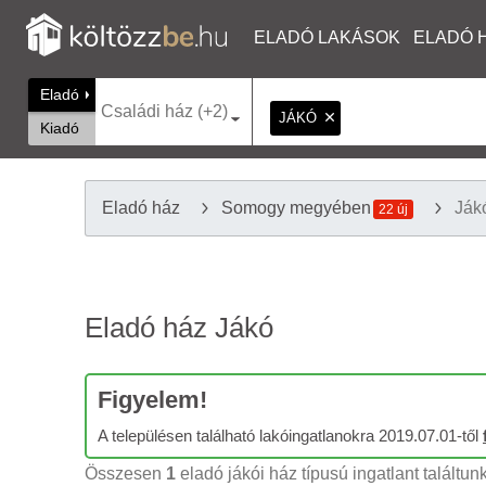
ELADÓ LAKÁSOK
ELADÓ 
Eladó
Családi ház (+2)
JÁKÓ
Kiadó
Eladó ház
Somogy megyében
Ják
22 új
Eladó ház Jákó
Figyelem!
A településen található lakóingatlanokra 2019.07.01-től
Összesen
1
eladó jákói ház típusú ingatlant találtun