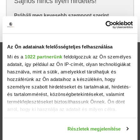
Sajnos nincs ilyen hirdetés!
Próbálj meg kevesebb szempont szerint
keresni, hátha akkor megtalálod, amit keresel.
Az Ön adatainak felelősségteljes felhasználása
Ingatlanok
Mi és a
1022 partnerünk
feldolgozzuk az Ön személyes
adatait, így például az Ön IP-címét, olyan technológiákat
használva, mint a sütik, amelyekkel tárolhatjuk és
Eladó házak
hozzáférünk az Ön adataihoz a készülékén, hogy
személyre szabott hirdetéseket és tartalmakat, hirdetés-
Eladó lakások
és tartalommérést, közönségbetekintéseket, valamint
termékfejlesztéseket biztosíthassunk Önnek. Ön dönt
Települések
arról, hogy ki használja az adatait és milyen célra.
Albérletek
Ha engedélyezi, a következőt is meg szeretnénk tenni:
Részletek megjelenítése
Információgyűjtés az Ön földrajzi elhelyezkedéséről