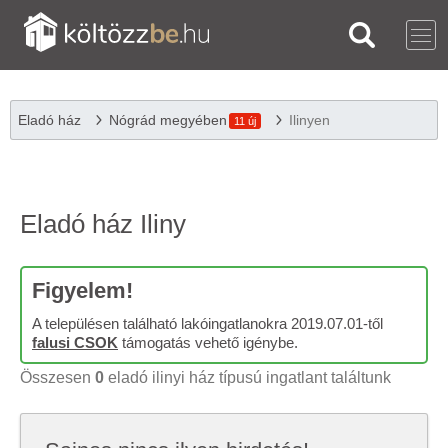
Eladó ház
Nógrád megyében
Ilinyen
11 új
Eladó ház Iliny
Figyelem!
A településen található lakóingatlanokra 2019.07.01-től
falusi CSOK
támogatás vehető igénybe.
Összesen
0
eladó ilinyi ház típusú ingatlant találtunk