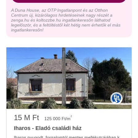
A Duna House, az OTP Ingatlanpont és az Otthon
Centrum új, kizárólagos hirdetéseinek nagy részét a
zenga.hu és koltozzbe.hu ingatlankeresőn láthatod
legelőször, és a feltöltéstől két hétig nem érhetők el más
ingatlankeresőn!
15 M Ft
2
125 000 Ft/m
Iharos - Eladó családi ház
Iharos nyugodt, forgalomtól mentes mellékutcájában kínálunk megvételre egy 120 m²-es, ...