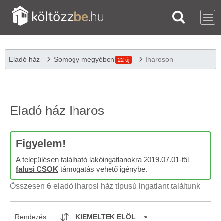
Eladó ház
Somogy megyében
Iharoson
22 új
Eladó ház Iharos
Figyelem!
A településen található lakóingatlanokra 2019.07.01-től
falusi CSOK
támogatás vehető igénybe.
Összesen
6
eladó iharosi ház típusú ingatlant találtunk
Rendezés:
KIEMELTEK ELÖL