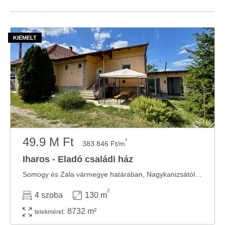
49.9 M Ft
2
383 846 Ft/m
Iharos - Eladó családi ház
Somogy és Zala vármegye határában, Nagykanizsától 20 km távolságban, Iharos településén ...
2
4 szoba
130 m
8732 m²
telekméret: