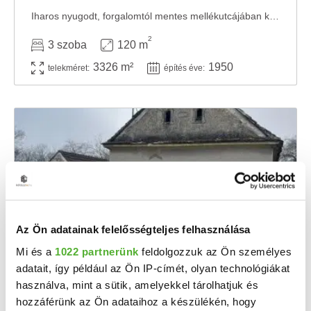
Iharos nyugodt, forgalomtól mentes mellékutcájában kínálunk megvételre egy 120 m²-es, ...
2
3 szoba
120 m
3326 m²
1950
telekméret:
építés éve:
Az Ön adatainak felelősségteljes felhasználása
Mi és a
1022 partnerünk
feldolgozzuk az Ön személyes
8 M Ft
2
adatait, így például az Ön IP-címét, olyan technológiákat
177 778 Ft/m
használva, mint a sütik, amelyekkel tárolhatjuk és
Iharos - Eladó családi ház
hozzáférünk az Ön adataihoz a készülékén, hogy