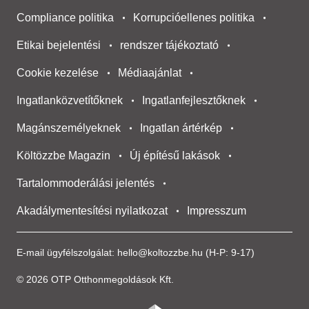
Compliance politika
Korrupcióellenes politika
Etikai bejelentési
rendszer tájékoztató
Cookie kezelése
Médiaajánlat
Ingatlanközvetítőknek
Ingatlanfejlesztőknek
Magánszemélyeknek
Ingatlan ártérkép
Költözzbe Magazin
Új építésű lakások
Tartalommoderálási jelentés
Akadálymentesítési nyilatkozat
Impresszum
E-mail ügyfélszolgálat:
hello@koltozzbe.hu
(H-P: 9-17)
© 2026 OTP Otthonmegoldások Kft.