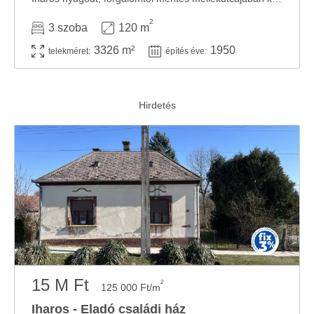
2
3 szoba
120 m
3326 m²
1950
telekméret:
építés éve:
15 M Ft
2
125 000 Ft/m
Iharos - Eladó családi ház