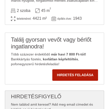
Iharos nyugodt, forgalomtól mentes zsákutcájában kínálunk megvételre egy felújítandó, ...
2
2 szoba
45 m
4421 m²
1943
telekméret:
építés éve:
Találj gyorsan vevőt vagy bérlőt
ingatlanodra!
Több százezer érdeklődő
már havi 7 800 Ft-tól!
Bankkártyás fizetés,
korlátlan képfeltöltés
,
pofonegyszerű hirdetésfeladás!
HIRDETÉS FELADÁSA
HIRDETÉSFIGYELŐ
Nem találod amit keresel? Add meg email címedet és