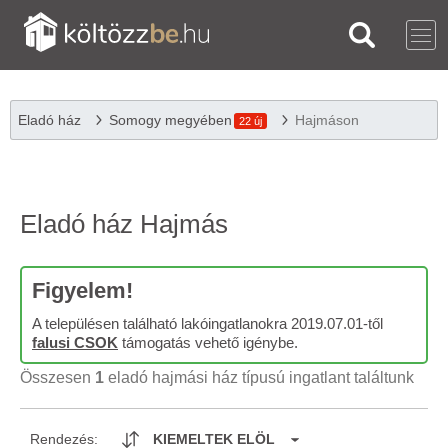
Eladó ház
Somogy megyében
Hajmáson
22 új
Eladó ház Hajmás
Figyelem!
A településen található lakóingatlanokra 2019.07.01-től
falusi CSOK
támogatás vehető igénybe.
Összesen
1
eladó hajmási ház típusú ingatlant találtunk
Rendezés:
KIEMELTEK ELÖL