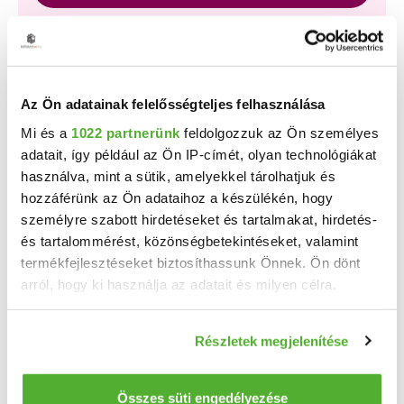
A Duna House, az OTP Ingatlanpont és az Otthon
Centrum új, kizárólagos hirdetéseinek nagy részét a
zenga.hu és koltozzbe.hu ingatlankeresőn láthatod
legelőször, és a feltöltéstől két hétig nem érhetők el más
ingatlankeresőn!
Az Ön adatainak felelősségteljes felhasználása
Mi és a
1022 partnerünk
feldolgozzuk az Ön személyes
adatait, így például az Ön IP-címét, olyan technológiákat
Találj gyorsan vevőt vagy bérlőt
használva, mint a sütik, amelyekkel tárolhatjuk és
ingatlanodra!
hozzáférünk az Ön adataihoz a készülékén, hogy
Több százezer érdeklődő
már havi 7 800 Ft-tól!
személyre szabott hirdetéseket és tartalmakat, hirdetés-
Bankkártyás fizetés,
korlátlan képfeltöltés
,
és tartalommérést, közönségbetekintéseket, valamint
pofonegyszerű hirdetésfeladás!
termékfejlesztéseket biztosíthassunk Önnek. Ön dönt
arról, hogy ki használja az adatait és milyen célra.
HIRDETÉS FELADÁSA
Ha engedélyezi, a következőt is meg szeretnénk tenni:
Részletek megjelenítése
Információgyűjtés az Ön földrajzi elhelyezkedéséről
HIRDETÉSFIGYELŐ
pár méteres pontossággal
Az Ön készülékén beazonosítása annak konkrét
Összes süti engedélyezése