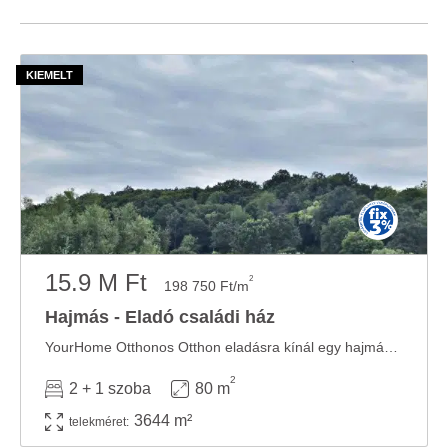
15.9 M Ft
2
198 750 Ft/m
Hajmás - Eladó családi ház
YourHome Otthonos Otthon eladásra kínál egy hajmási családi házat! Eladó otthon Hajmáson ...
2
2 + 1 szoba
80 m
3644 m²
telekméret: