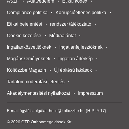
ÁSZF
Adatvédelem
Etikai kódex
Compliance politika
Korrupcióellenes politika
Etikai bejelentési
rendszer tájékoztató
Cookie kezelése
Médiaajánlat
Ingatlanközvetítőknek
Ingatlanfejlesztőknek
Magánszemélyeknek
Ingatlan ártérkép
Költözzbe Magazin
Új építésű lakások
Tartalommoderálási jelentés
Akadálymentesítési nyilatkozat
Impresszum
E-mail ügyfélszolgálat:
hello@koltozzbe.hu
(H-P: 9-17)
© 2026 OTP Otthonmegoldások Kft.