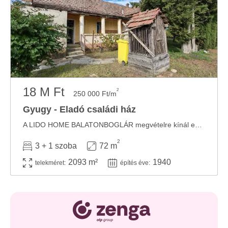
18 M Ft
2
250 000 Ft/m
Gyugy - Eladó családi ház
A LIDO HOME BALATONBOGLÁR megvételre kínál egy családi házat, GYUGYON. A LIDO HOME ...
2
3 + 1 szoba
72 m
2093 m²
1940
telekméret:
építés éve: