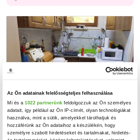
32 M Ft
2
177 778 Ft/m
Az Ön adatainak felelősségteljes felhasználása
Gyugy - Eladó családi ház
Mi és a
1022 partnerünk
feldolgozzuk az Ön személyes
A Lido Home Balatonlelle eladásra kínál egy családi házat, üzlettel együtt Gyugy ...
adatait, így például az Ön IP-címét, olyan technológiákat
használva, mint a sütik, amelyekkel tárolhatjuk és
2
3 szoba
180 m
hozzáférünk az Ön adataihoz a készülékén, hogy
5313 m²
telekméret:
személyre szabott hirdetéseket és tartalmakat, hirdetés-