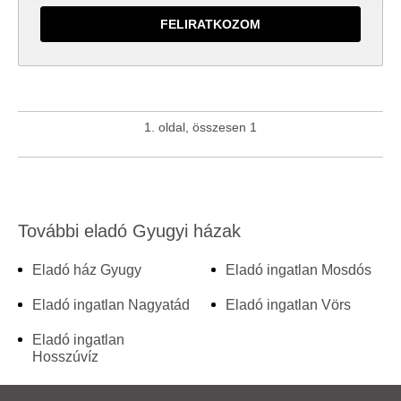
adatait, akik kombinálhatják az adatokat más olyan
adatokkal, amelyeket Ön adott meg számukra vagy az
Ön által használt más szolgáltatásokból gyűjtöttek.
1. oldal, összesen 1
További eladó Gyugyi házak
Eladó ház Gyugy
Eladó ingatlan Mosdós
Eladó ingatlan Nagyatád
Eladó ingatlan Vörs
Eladó ingatlan
Hosszúvíz