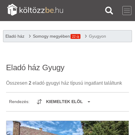
Eladó ház
Somogy megyében
Gyugyon
22 új
Eladó ház Gyugy
Összesen
2
eladó gyugyi ház típusú ingatlant találtunk
Rendezés:
KIEMELTEK ELÖL