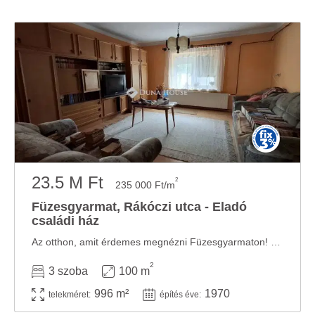
23.5 M Ft
2
235 000 Ft/m
Füzesgyarmat, Rákóczi utca - Eladó
családi ház
Az otthon, amit érdemes megnézni Füzesgyarmaton! Csak költözni kell! Most elérkezett az ...
2
3 szoba
100 m
996 m²
1970
telekméret:
építés éve: