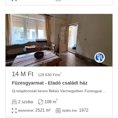
14 M Ft
2
129 630 Ft/m
Füzesgyarmat - Eladó családi ház
Új tulajdonosát keresi Békés Vármegyében Füzesgyarmaton egy 108,7 nm-es családi ház, ...
2
2 szoba
108 m
2521 m²
1972
telekméret:
építés éve: