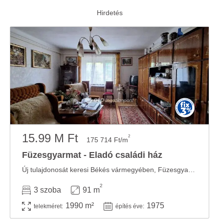
15.99 M Ft
2
175 714 Ft/m
Füzesgyarmat - Eladó családi ház
Új tulajdonosát keresi Békés vármegyében, Füzesgyarmaton egy 91,5 m2 alapterületű családi ...
2
3 szoba
91 m
1990 m²
1975
telekméret:
építés éve: