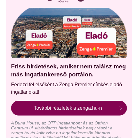
Friss hirdetések, amiket nem találsz meg
más ingatlankereső portálon.
Fedezd fel elsőként a Zenga Premier címkés eladó
ingatlanokat!
További részletek a zenga.hu-n
A Duna House, az OTP Ingatlanpont és az Otthon
Centrum új, kizárólagos hirdetéseinek nagy részét a
zenga.hu és koltozzbe.hu ingatlankeresőn láthatod
legelőször, és a feltöltéstől két hétig nem érhetők el más