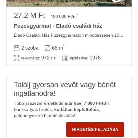
27.2 M Ft
2
400 000 Ft/m
Füzesgyarmat - Eladó családi ház
Eladó Családi Ház Füzesgyarmaton mindösszesen 10 perc sétára a Kastélypark Fürdőhöz !!!! ...
2
2 szoba
68 m
972 m²
1978
telekméret:
építés éve:
Találj gyorsan vevőt vagy bérlőt
ingatlanodra!
Több százezer érdeklődő
már havi 7 800 Ft-tól!
Bankkártyás fizetés,
korlátlan képfeltöltés
,
pofonegyszerű hirdetésfeladás!
HIRDETÉS FELADÁSA