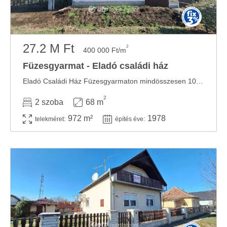
27.2 M Ft
2
400 000 Ft/m
Füzesgyarmat - Eladó családi ház
Eladó Családi Ház Füzesgyarmaton mindösszesen 10 perc sétára a Kastélypark Fürdőhöz !!!! ...
2
2 szoba
68 m
972 m²
1978
telekméret:
építés éve: