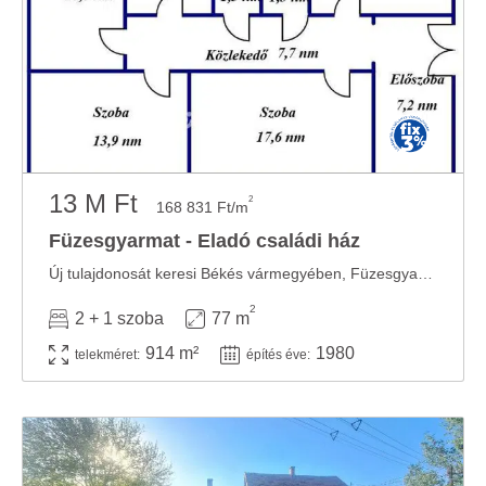
13 M Ft
2
168 831 Ft/m
Füzesgyarmat - Eladó családi ház
Új tulajdonosát keresi Békés vármegyében, Füzesgyarmaton egy 1980-ban beton alapra, ...
2
2 + 1 szoba
77 m
914 m²
1980
telekméret:
építés éve: