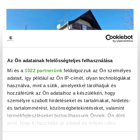
Az Ön adatainak felelősségteljes felhasználása
Mi és a
1022 partnerünk
feldolgozzuk az Ön személyes
adatait, így például az Ön IP-címét, olyan technológiákat
45.7 M Ft
2
317 361 Ft/m
használva, mint a sütik, amelyekkel tárolhatjuk és
Füzesgyarmat - Eladó családi ház
hozzáférünk az Ön adataihoz a készülékén, hogy
személyre szabott hirdetéseket és tartalmakat, hirdetés-
Eladásra kínálunk egy kétszintes családi ház Füzesgyarmaton a Kastélypark Fürdő ...
és tartalommérést, közönségbetekintéseket, valamint
2
4 szoba
144 m
termékfejlesztéseket biztosíthassunk Önnek. Ön dönt
arról, hogy ki használja az adatait és milyen célra.
569 m²
1985
telekméret:
építés éve:
Ha engedélyezi, a következőt is meg szeretnénk tenni: