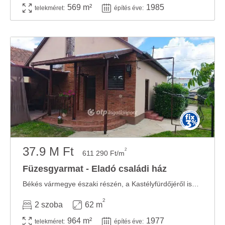
569 m²
1985
telekméret:
építés éve:
37.9 M Ft
2
611 290 Ft/m
Füzesgyarmat - Eladó családi ház
Békés vármegye északi részén, a Kastélyfürdőjéről ismert Füzesgyarmat csendes ...
2
2 szoba
62 m
964 m²
1977
telekméret:
építés éve: