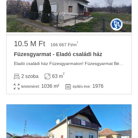
10.5 M Ft
2
166 667 Ft/m
Füzesgyarmat - Eladó családi ház
Eladó családi ház Füzesgyarmaton! Füzesgyarmat Békés vármegye É-i részén, a ...
2
2 szoba
63 m
1036 m²
1976
telekméret:
építés éve: