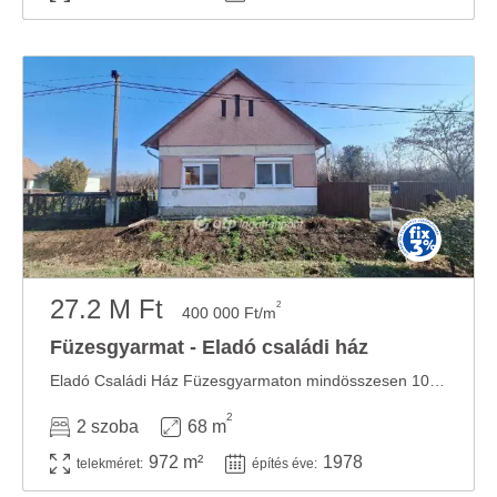
27.2 M Ft
2
400 000 Ft/m
Füzesgyarmat - Eladó családi ház
Eladó Családi Ház Füzesgyarmaton mindösszesen 10 perc sétára a Kastélypark Fürdőhöz !!!! ...
2
2 szoba
68 m
972 m²
1978
telekméret:
építés éve: