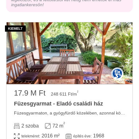
ingatlankeresőn!
17.9 M Ft
2
248 611 Ft/m
Füzesgyarmat - Eladó családi ház
Füzesgyarmaton, a gyógyfürdő közelében, azonnal költözhető, jó állapotú családi ház ...
2
2 szoba
72 m
2016 m²
1968
telekméret:
építés éve: