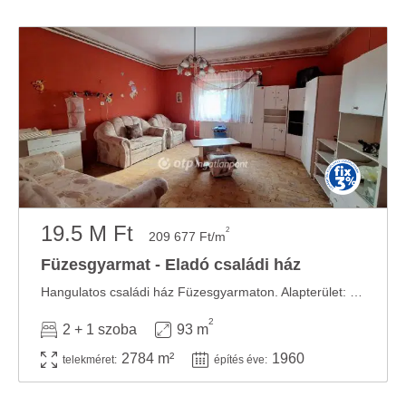
19.5 M Ft
2
209 677 Ft/m
Füzesgyarmat - Eladó családi ház
Hangulatos családi ház Füzesgyarmaton. Alapterület: 93,6 nm. Szobák száma: 2 szoba + 1 ...
2
2 + 1 szoba
93 m
2784 m²
1960
telekméret:
építés éve: