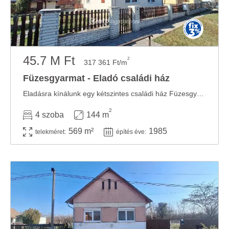
45.7 M Ft
2
317 361 Ft/m
Füzesgyarmat - Eladó családi ház
Eladásra kínálunk egy kétszintes családi ház Füzesgyarmaton a Kastélypark Fürdő ...
2
4 szoba
144 m
569 m²
1985
telekméret:
építés éve: