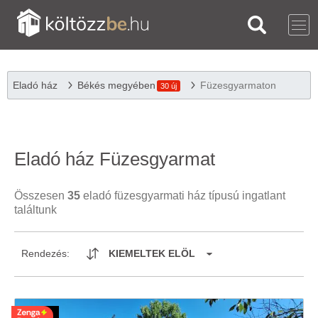
Eladó ház
Békés megyében
Füzesgyarmaton
30 új
Eladó ház Füzesgyarmat
Összesen
35
eladó füzesgyarmati ház típusú ingatlant
találtunk
Rendezés:
KIEMELTEK ELÖL