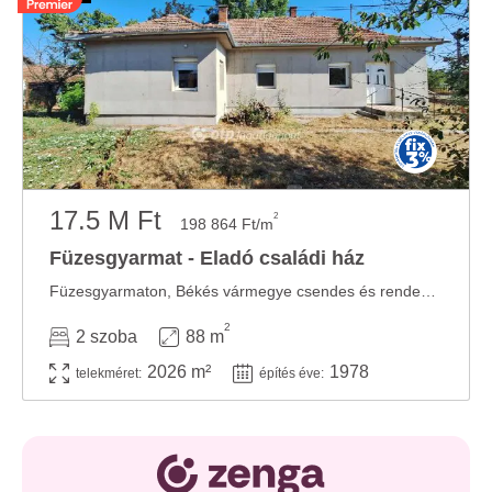
17.5 M Ft
2
198 864 Ft/m
Füzesgyarmat - Eladó családi ház
Füzesgyarmaton, Békés vármegye csendes és rendezett környékén, a Kastélypark ...
2
2 szoba
88 m
2026 m²
1978
telekméret:
építés éve: