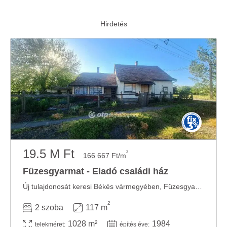
19.5 M Ft
2
166 667 Ft/m
Füzesgyarmat - Eladó családi ház
Új tulajdonosát keresi Békés vármegyében, Füzesgyarmaton egy 1984-ben beton alapra, ...
2
2 szoba
117 m
1028 m²
1984
telekméret:
építés éve: