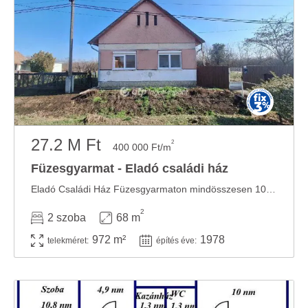
27.2 M Ft
2
400 000 Ft/m
Füzesgyarmat - Eladó családi ház
Eladó Családi Ház Füzesgyarmaton mindösszesen 10 perc sétára a Kastélypark Fürdőhöz !!!! ...
2
2 szoba
68 m
972 m²
1978
telekméret:
építés éve: