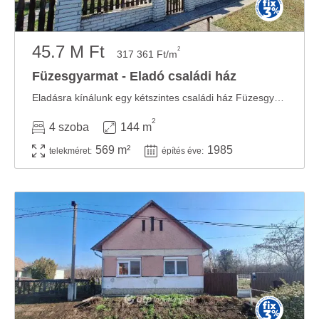
45.7 M Ft
2
317 361 Ft/m
Füzesgyarmat - Eladó családi ház
Eladásra kínálunk egy kétszintes családi ház Füzesgyarmaton a Kastélypark Fürdő ...
2
4 szoba
144 m
569 m²
1985
telekméret:
építés éve: