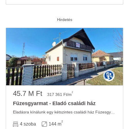
45.7 M Ft
2
317 361 Ft/m
Füzesgyarmat - Eladó családi ház
Eladásra kínálunk egy kétszintes családi ház Füzesgyarmaton a Kastélypark Fürdő ...
2
4 szoba
144 m