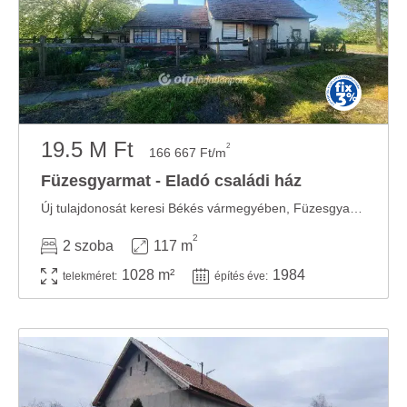
19.5 M Ft
2
166 667 Ft/m
Füzesgyarmat - Eladó családi ház
Új tulajdonosát keresi Békés vármegyében, Füzesgyarmaton egy 1984-ben beton alapra, ...
2
2 szoba
117 m
1028 m²
1984
telekméret:
építés éve: