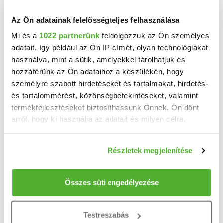
Az Ön adatainak felelősségteljes felhasználása
Mi és a
1022 partnerünk
feldolgozzuk az Ön személyes
adatait, így például az Ön IP-címét, olyan technológiákat
használva, mint a sütik, amelyekkel tárolhatjuk és
hozzáférünk az Ön adataihoz a készülékén, hogy
személyre szabott hirdetéseket és tartalmakat, hirdetés-
és tartalommérést, közönségbetekintéseket, valamint
termékfejlesztéseket biztosíthassunk Önnek. Ön dönt
arról, hogy ki használja az adatait és milyen célra.
Ha engedélyezi, a következőt is meg szeretnénk tenni:
106 M Ft
Részletek megjelenítése
2
1 070 707 Ft/m
Információgyűjtés az Ön földrajzi elhelyezkedéséről
Fertőszéplak - Eladó családi ház
pár méteres pontossággal
Az Ön készülékén beazonosítása annak konkrét
Összes süti engedélyezése
A Szépingatlan Iroda eladásra kínál Fertőszéplakon kialakulóban lévő családi házas ...
tulajdonságainak (ujjlenyomat) aktív ellenőrzésével
2
4 szoba
99 m
700 m²
telekméret:
Tudjon meg többet személyes adatainak feldolgozási
Testreszabás
módjairól és adja meg preferenciáit a
Részletek