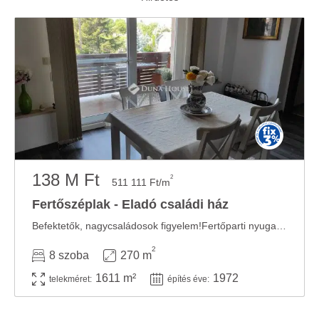
138 M Ft
2
511 111 Ft/m
Fertőszéplak - Eladó családi ház
Befektetők, nagycsaládosok figyelem!Fertőparti nyugalom! Panziónként, ...
2
8 szoba
270 m
1611 m²
1972
telekméret:
építés éve: