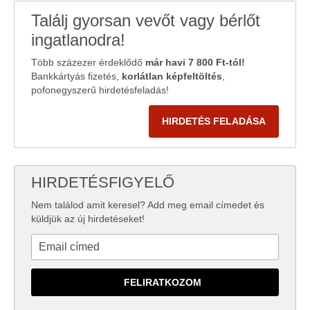
Találj gyorsan vevőt vagy bérlőt
ingatlanodra!
Több százezer érdeklődő
már havi 7 800 Ft-tól!
Bankkártyás fizetés,
korlátlan képfeltöltés
,
pofonegyszerű hirdetésfeladás!
HIRDETÉS FELADÁSA
HIRDETÉSFIGYELŐ
Nem találod amit keresel? Add meg email címedet és
küldjük az új hirdetéseket!