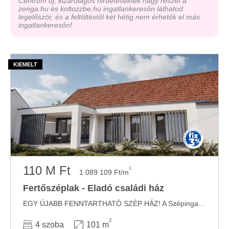
Centrum új, kizárólagos hirdetéseinek nagy részét a
zenga.hu és koltozzbe.hu ingatlankeresőn láthatod
legelőször, és a feltöltéstől két hétig nem érhetők el más
ingatlankeresőn!
110 M Ft
2
1 089 109 Ft/m
Fertőszéplak - Eladó családi ház
EGY ÚJABB FENNTARTHATÓ SZÉP HÁZ! A Szépingatlan Iroda kínálatában eladó Fertőszéplakon, ...
2
4 szoba
101 m