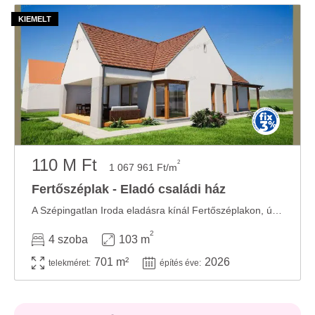
110 M Ft
2
1 067 961 Ft/m
Fertőszéplak - Eladó családi ház
A Szépingatlan Iroda eladásra kínál Fertőszéplakon, új építésű, nettó 103 m2-es ...
2
4 szoba
103 m
701 m²
2026
telekméret:
építés éve: