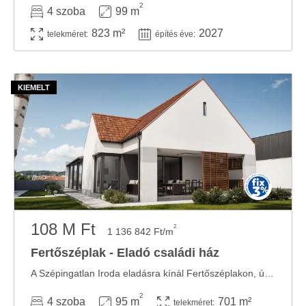
2
4 szoba
99 m
823 m²
2027
telekméret:
építés éve:
108 M Ft
2
1 136 842 Ft/m
Fertőszéplak - Eladó családi ház
A Szépingatlan Iroda eladásra kínál Fertőszéplakon, új parcellázású területen, 701 ...
2
4 szoba
95 m
701 m²
telekméret: