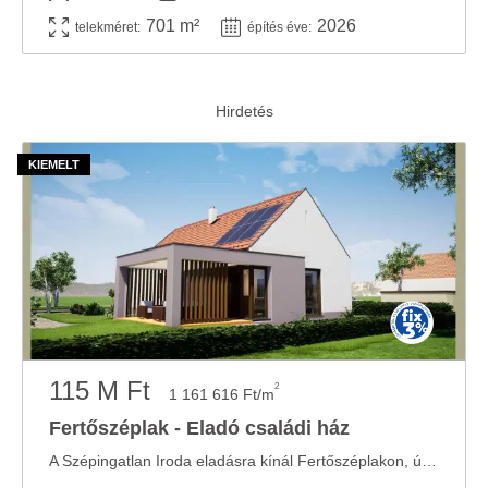
701 m²
2026
telekméret:
építés éve:
115 M Ft
2
1 161 616 Ft/m
Fertőszéplak - Eladó családi ház
A Szépingatlan Iroda eladásra kínál Fertőszéplakon, új építésű, kiváló, alaprajzi ...