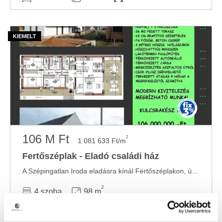
106 M Ft
2
1 081 633 Ft/m
Fertőszéplak - Eladó családi ház
A Szépingatlan Iroda eladásra kínál Fertőszéplakon, új kialakítású családi házas ...
2
4 szoba
98 m
701 m²
2025
telekméret:
építés éve: