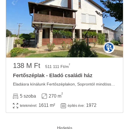
138 M Ft
2
511 111 Ft/m
Fertőszéplak - Eladó családi ház
Eladásra kínálunk Fertőszéplakon, Soprontól mindössze 25 percre, egy többgenerációs, 270 ...
2
5 szoba
270 m
1611 m²
1972
telekméret:
építés éve: