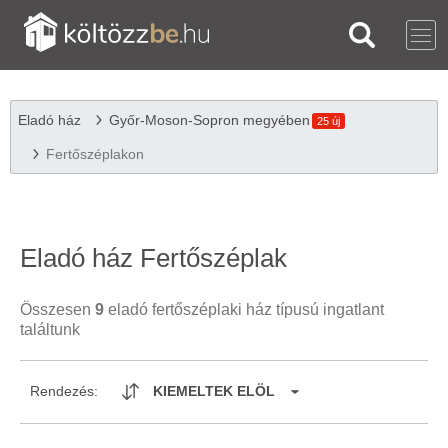
Eladó ház
Győr-Moson-Sopron megyében
25 új
Fertőszéplakon
Eladó ház Fertőszéplak
Összesen
9
eladó fertőszéplaki ház típusú ingatlant
találtunk
Rendezés:
KIEMELTEK ELÖL