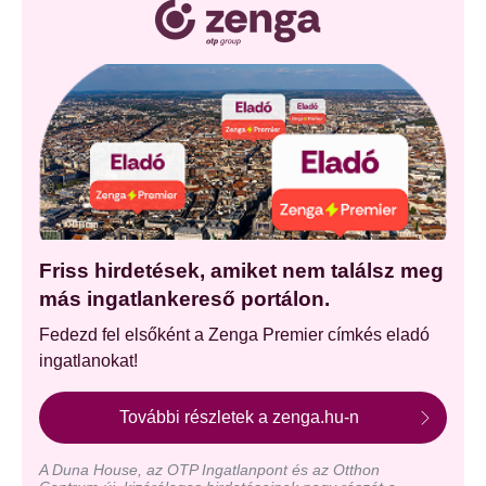
Friss hirdetések, amiket nem találsz meg
más ingatlankereső portálon.
Fedezd fel elsőként a Zenga Premier címkés eladó
ingatlanokat!
További részletek a zenga.hu-n
A Duna House, az OTP Ingatlanpont és az Otthon