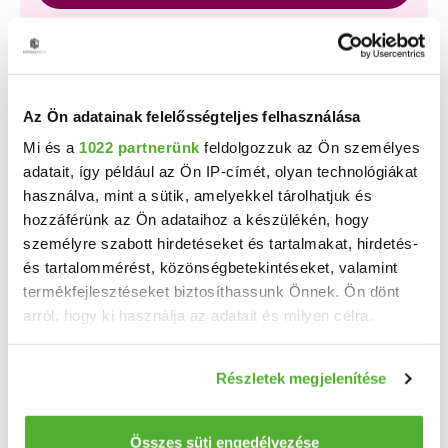
A Duna House, az OTP Ingatlanpont és az Otthon
Centrum új, kizárólagos hirdetéseinek nagy részét a
zenga.hu és koltozzbe.hu ingatlankeresőn láthatod
legelőször, és a feltöltéstől két hétig nem érhetők el más
ingatlankeresőn!
Az Ön adatainak felelősségteljes felhasználása
Mi és a
1022 partnerünk
feldolgozzuk az Ön személyes
adatait, így például az Ön IP-címét, olyan technológiákat
Találj gyorsan vevőt vagy bérlőt
használva, mint a sütik, amelyekkel tárolhatjuk és
ingatlanodra!
hozzáférünk az Ön adataihoz a készülékén, hogy
Több százezer érdeklődő
már havi 7 800 Ft-tól!
személyre szabott hirdetéseket és tartalmakat, hirdetés-
Bankkártyás fizetés,
korlátlan képfeltöltés
,
és tartalommérést, közönségbetekintéseket, valamint
pofonegyszerű hirdetésfeladás!
termékfejlesztéseket biztosíthassunk Önnek. Ön dönt
arról, hogy ki használja az adatait és milyen célra.
HIRDETÉS FELADÁSA
Ha engedélyezi, a következőt is meg szeretnénk tenni:
Részletek megjelenítése
Információgyűjtés az Ön földrajzi elhelyezkedéséről
HIRDETÉSFIGYELŐ
pár méteres pontossággal
Az Ön készülékén beazonosítása annak konkrét
Összes süti engedélyezése