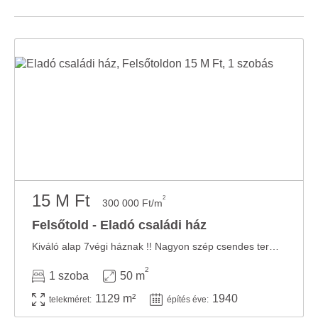
15 M Ft
2
300 000 Ft/m
Felsőtold - Eladó családi ház
Kiváló alap 7végi háznak !! Nagyon szép csendes természeti környezetben, Felsőtoldon, ...
2
1 szoba
50 m
1129 m²
1940
telekméret:
építés éve: