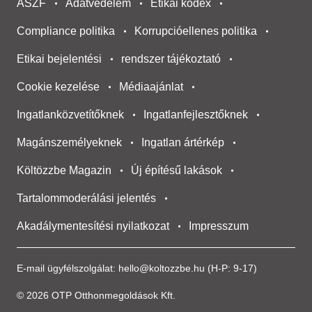
ÁSZF
Adatvédelem
Etikai kódex
Compliance politika
Korrupcióellenes politika
Etikai bejelentési
rendszer tájékoztató
Cookie kezelése
Médiaajánlat
Ingatlanközvetítőknek
Ingatlanfejlesztőknek
Magánszemélyeknek
Ingatlan ártérkép
Költözzbe Magazin
Új építésű lakások
Tartalommoderálási jelentés
Akadálymentesítési nyilatkozat
Impresszum
E-mail ügyfélszolgálat:
hello@koltozzbe.hu
(H-P: 9-17)
© 2026 OTP Otthonmegoldások Kft.