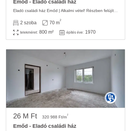
Emőd - Eladó családi ház
Eladó családi ház Emőd | Alkalmi vétel! Részben felújított családi ház eladó Emőd ...
2
2 szoba
70 m
800 m²
1970
telekméret:
építés éve:
26 M Ft
2
320 988 Ft/m
Emőd - Eladó családi ház