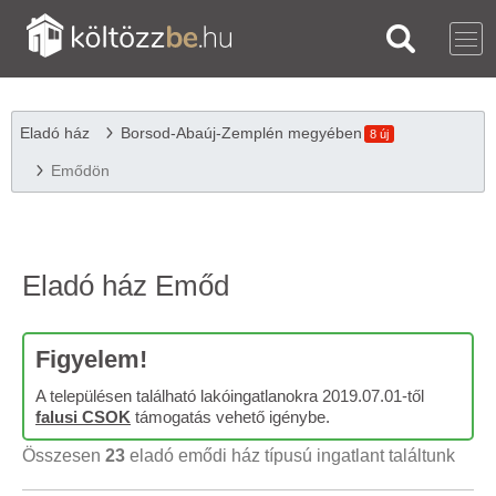
Eladó ház
Borsod-Abaúj-Zemplén megyében
8 új
Emődön
Eladó ház Emőd
Figyelem!
A településen található lakóingatlanokra 2019.07.01-től
falusi CSOK
támogatás vehető igénybe.
Összesen
23
eladó emődi ház típusú ingatlant találtunk