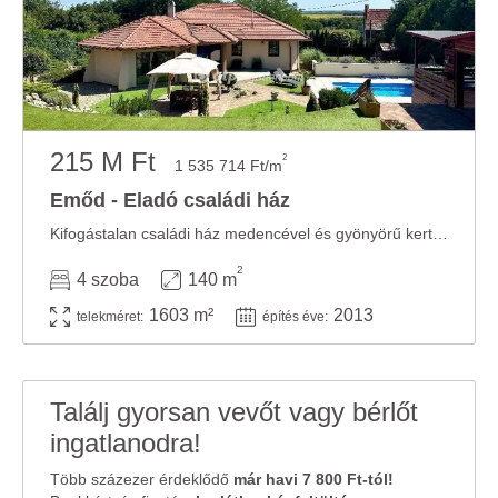
215 M Ft
2
1 535 714 Ft/m
Emőd - Eladó családi ház
Kifogástalan családi ház medencével és gyönyörű kerttel Emődön, Miskolc közelében! ...
2
4 szoba
140 m
1603 m²
2013
telekméret:
építés éve:
Találj gyorsan vevőt vagy bérlőt
ingatlanodra!
Több százezer érdeklődő
már havi 7 800 Ft-tól!