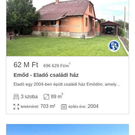
62 M Ft
2
696 629 Ft/m
Emőd - Eladó családi ház
Eladó egy 2004-ben épült családi ház Emődön, amely a nyugalmat kereső családok és az ...
2
3 szoba
89 m
703 m²
2004
telekméret:
építés éve: