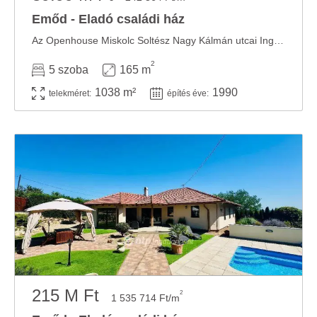
Emőd - Eladó családi ház
Az Openhouse Miskolc Soltész Nagy Kálmán utcai Ingatlaniroda kínálatában eladó a #182884 ...
2
5 szoba
165 m
1038 m²
1990
telekméret:
építés éve:
215 M Ft
2
1 535 714 Ft/m