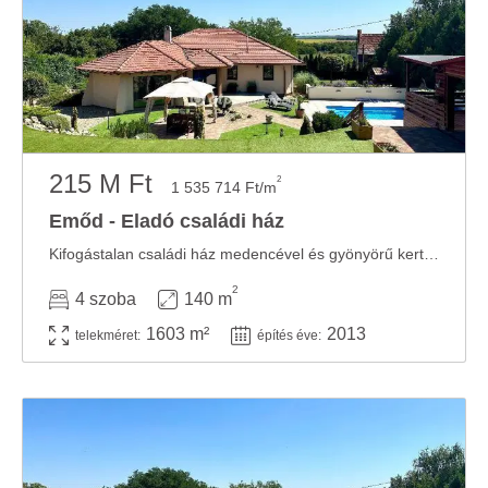
215 M Ft
2
1 535 714 Ft/m
Emőd - Eladó családi ház
Kifogástalan családi ház medencével és gyönyörű kerttel Emődön, Miskolc közelében! ...
2
4 szoba
140 m
1603 m²
2013
telekméret:
építés éve: