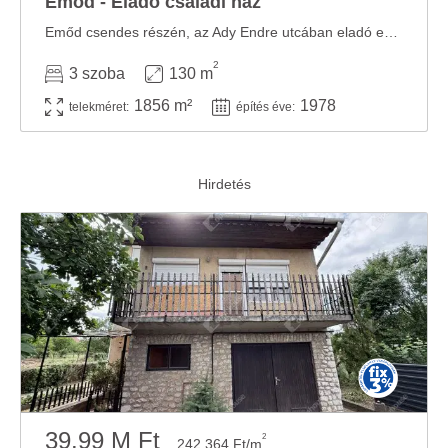
Emőd - Eladó családi ház
Emőd csendes részén, az Ady Endre utcában eladó egy gyönyörű, teljesen felújított ...
2
3 szoba
130 m
1856 m²
1978
telekméret:
építés éve:
39.99 M Ft
2
242 364 Ft/m