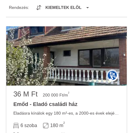
Rendezés:
KIEMELTEK ELÖL
36 M Ft
2
200 000 Ft/m
Emőd - Eladó családi ház
Eladásra kínálok egy 180 m²-es, a 2000-es évek elején épült két szintes családi házat. ...
2
6 szoba
180 m