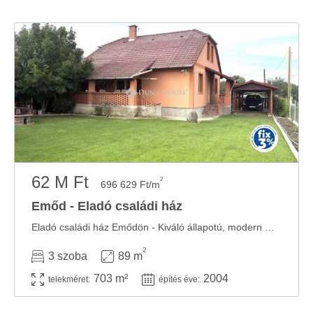
62 M Ft
2
696 629 Ft/m
Emőd - Eladó családi ház
Eladó családi ház Emődön - Kiváló állapotú, modern megoldásokkal!Eladóvá vált egy ...
2
3 szoba
89 m
703 m²
2004
telekméret:
építés éve: