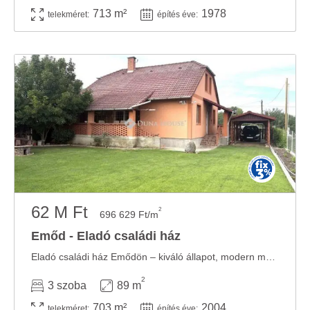
713 m²
1978
telekméret:
építés éve:
62 M Ft
2
696 629 Ft/m
Emőd - Eladó családi ház
Eladó családi ház Emődön – kiváló állapot, modern megoldások Emődön kínálunk ...
2
3 szoba
89 m
703 m²
2004
telekméret:
építés éve: