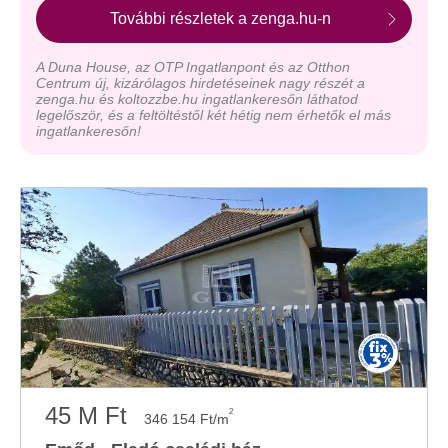
További részletek a zenga.hu-n
A Duna House, az OTP Ingatlanpont és az Otthon
Centrum új, kizárólagos hirdetéseinek nagy részét a
zenga.hu és koltozzbe.hu ingatlankeresőn láthatod
legelőször, és a feltöltéstől két hétig nem érhetők el más
ingatlankeresőn!
45 M Ft
2
346 154 Ft/m