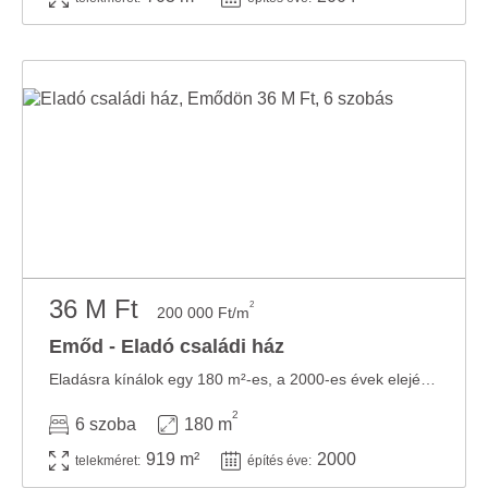
36 M Ft
2
200 000 Ft/m
Emőd - Eladó családi ház
Eladásra kínálok egy 180 m²-es, a 2000-es évek elején épült két szintes családi házat. ...
2
6 szoba
180 m
919 m²
2000
telekméret:
építés éve: