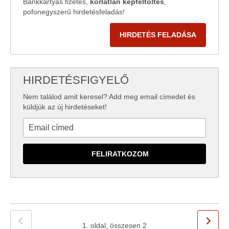
Bankkártyás fizetés,
korlátlan képfeltöltés
,
pofonegyszerű hirdetésfeladás!
HIRDETÉS FELADÁSA
HIRDETÉSFIGYELŐ
Nem találod amit keresel? Add meg email címedet és
küldjük az új hirdetéseket!
1. oldal, összesen 2