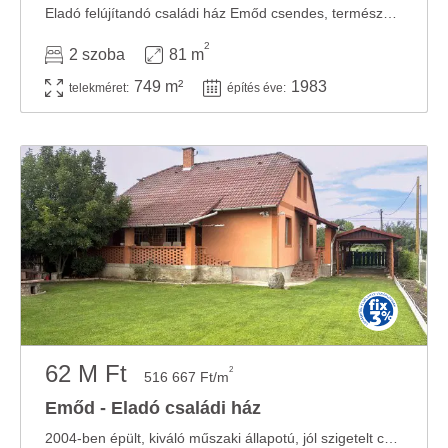
Eladó felújítandó családi ház Emőd csendes, természetközeli részén – 749 m²-es telek, ...
2
2 szoba
81 m
749 m²
1983
telekméret:
építés éve:
62 M Ft
2
516 667 Ft/m
Emőd - Eladó családi ház
2004-ben épült, kiváló műszaki állapotú, jól szigetelt családi ház eladó – ...