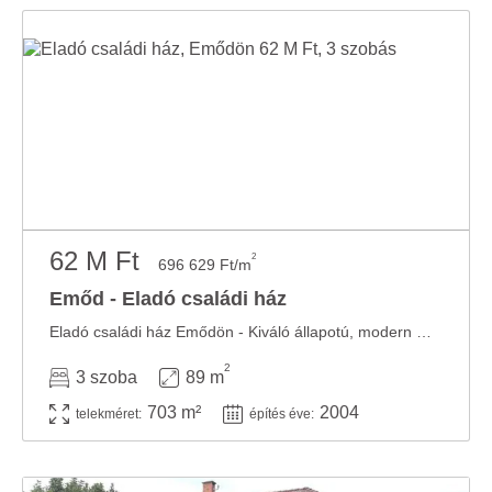
62 M Ft
2
696 629 Ft/m
Emőd - Eladó családi ház
Eladó családi ház Emődön - Kiváló állapotú, modern megoldásokkal! Eladóvá vált egy ...
2
3 szoba
89 m
703 m²
2004
telekméret:
építés éve: