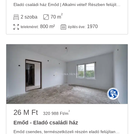
Eladó családi ház Emőd | Alkalmi vétel! Részben felújított családi ház eladó Emőd ...
2
2 szoba
70 m
800 m²
1970
telekméret:
építés éve:
26 M Ft
2
320 988 Ft/m
Emőd - Eladó családi ház
Emőd csendes, természetközeli részén eladó felújítandó családi ház Emőd nyugodt, ...