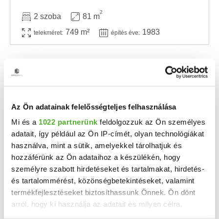
2
2 szoba
81 m
749 m²
1983
telekméret:
építés éve:
Az Ön adatainak felelősségteljes felhasználása
Mi és a
1022 partnerünk
feldolgozzuk az Ön személyes
adatait, így például az Ön IP-címét, olyan technológiákat
használva, mint a sütik, amelyekkel tárolhatjuk és
hozzáférünk az Ön adataihoz a készülékén, hogy
személyre szabott hirdetéseket és tartalmakat, hirdetés-
215 M Ft
2
1 535 714 Ft/m
és tartalommérést, közönségbetekintéseket, valamint
Emőd - Eladó családi ház
termékfejlesztéseket biztosíthassunk Önnek. Ön dönt
arról, hogy ki használja az adatait és milyen célra.
Kifogástalan családi ház medencével és gyönyörű kerttel Emődön, Miskolc közelében! ...