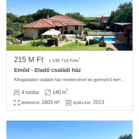
215 M Ft
2
1 535 714 Ft/m
Emőd - Eladó családi ház
Kifogástalan családi ház medencével és gyönyörű kerttel Emődön, Miskolc közelében! ...
2
4 szoba
140 m
1603 m²
2013
telekméret:
építés éve: