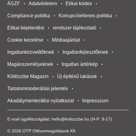
ÁSZF
Adatvédelem
Etikai kódex
Compliance politika
Korrupcióellenes politika
Etikai bejelentési
rendszer tájékoztató
Cookie kezelése
Médiaajánlat
Ingatlanközvetítőknek
Ingatlanfejlesztőknek
Magánszemélyeknek
Ingatlan ártérkép
Költözzbe Magazin
Új építésű lakások
Tartalommoderálási jelentés
Akadálymentesítési nyilatkozat
Impresszum
E-mail ügyfélszolgálat:
hello@koltozzbe.hu
(H-P: 9-17)
© 2026 OTP Otthonmegoldások Kft.