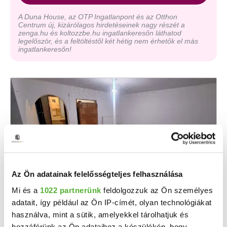
A Duna House, az OTP Ingatlanpont és az Otthon
Centrum új, kizárólagos hirdetéseinek nagy részét a
zenga.hu és koltozzbe.hu ingatlankeresőn láthatod
legelőször, és a feltöltéstől két hétig nem érhetők el más
ingatlankeresőn!
Az Ön adatainak felelősségteljes felhasználása
Mi és a
1022 partnerünk
feldolgozzuk az Ön személyes
9.9 M Ft
2
198 000 Ft/m
adatait, így például az Ön IP-címét, olyan technológiákat
Edde - Eladó családi ház
használva, mint a sütik, amelyekkel tárolhatjuk és
A LIDO HOME KAPOSVÁR eladásra kínálja az EDDÉN lévő családi házát! A LIDO HOME KAPOSVÁR ...
hozzáférünk az Ön adataihoz a készülékén, hogy