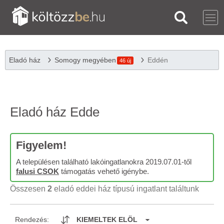
Eladó ház
Somogy megyében
Eddén
46 új
Eladó ház Edde
Figyelem!
A településen található lakóingatlanokra 2019.07.01-től
falusi CSOK
támogatás vehető igénybe.
Összesen
2
eladó eddei ház típusú ingatlant találtunk
Rendezés:
KIEMELTEK ELÖL