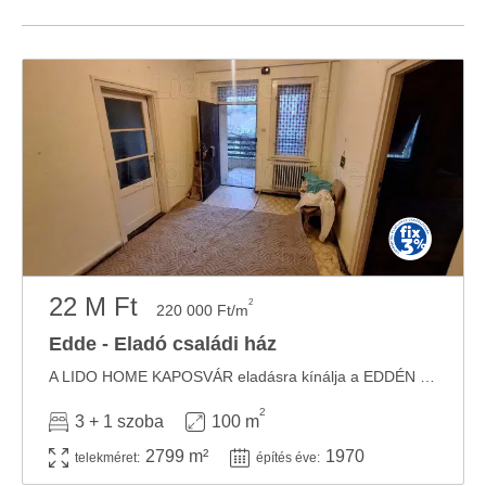
22 M Ft
2
220 000 Ft/m
Edde - Eladó családi ház
A LIDO HOME KAPOSVÁR eladásra kínálja a EDDÉN lévő családi házát! A LIDO HOME KAPOSVÁR ...
2
3 + 1 szoba
100 m
2799 m²
1970
telekméret:
építés éve: