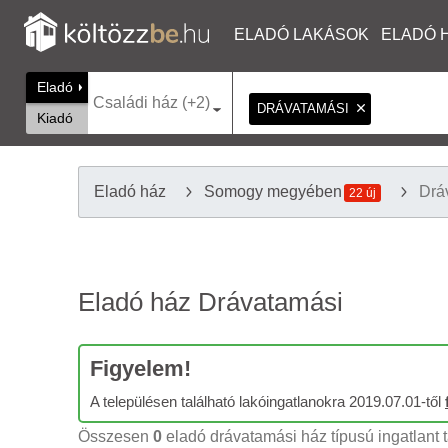
ELADÓ LAKÁSOK
ELADÓ 
Eladó
Családi ház (+2)
DRÁVATAMÁSI
Kiadó
Eladó ház
Somogy megyében
Drá
22 új
Eladó ház Drávatamási
Figyelem!
A településen található lakóingatlanokra 2019.07.01-től
Összesen
0
eladó drávatamási ház típusú ingatlant t