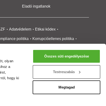
Eladó ingatlanok
SZF
Adatvédelem
Etikai kódex
mpliance politika
Korrupcióellenes politika
ikai bejelentési
rendszer tájékoztató
Összes süti engedélyezése
okie kezelése
Médiaajánlat
t, olyan
aihoz a
gatlanközvetítőknek
Ingatlanfejlesztőknek
Testreszabás
ést,
gánszemélyeknek
Ingatlan ártérkép
ról, hogy ki
ltözzbe Magazin
Új építésű lakások
Megtagad
rtalommoderálási jelentés
adálymentesítési nyilatkozat
Impresszum