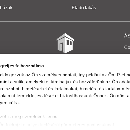
 házak
Eladó lakás
Á
Co
Et
gteljes felhasználása
Co
eldolgozzuk az Ön személyes adatait, így például az Ön IP-címé
mint a sütik, amelyekkel tárolhatjuk és hozzáférünk az Ön adat
In
e szabott hirdetéseket és tartalmakat, hirdetés- és tartalommér
Ma
alamint termékfejlesztéseket biztosíthassunk Önnek. Ön dönt ar
yen célra.
Kö
zőt is meg szeretnénk tenni:
Ta
Ön földrajzi elhelyezkedéséről pár méteres pontossággal
Ak