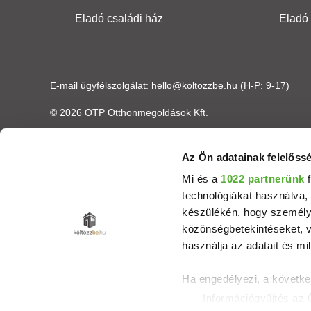
Eladó családi ház
Eladó
E-mail ügyfélszolgálat:
hello@koltozzbe.hu
(H-P: 9-17)
© 2026 OTP Otthonmegoldások Kft.
Az Ön adatainak felelőssé
Mi és a
1022 partnerünk
f
technológiákat használva, 
készülékén, hogy személyr
közönségbetekintéseket, v
használja az adatait és mil
Ha engedélyezi, a követke
Információgyűjtés az 