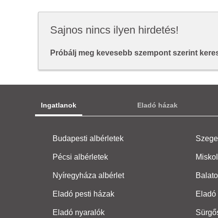
Sajnos nincs ilyen hirdetés!
Próbálj meg kevesebb szempont szerint keresn
Ingatlanok
Eladó házak
Budapesti albérletek
Szeged
Pécsi albérletek
Miskol
Nyíregyháza albérlet
Balato
Eladó pesti házak
Eladó 
Eladó nyaralók
Sürgő