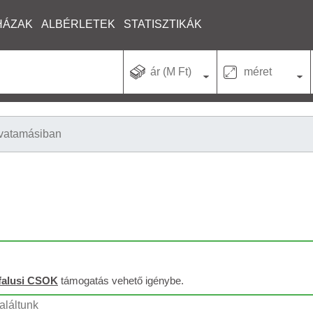
HÁZAK
ALBÉRLETEK
STATISZTIKÁK
ár (M Ft)
méret
vatamásiban
falusi CSOK
támogatás vehető igénybe.
aláltunk