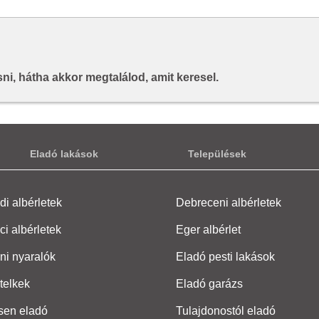
i, hátha akkor megtalálod, amit keresel.
Eladó lakások
Települések
i albérletek
Debreceni albérletek
ci albérletek
Eger albérlet
ni nyaralók
Eladó pesti lakások
telkek
Eladó garázs
sen eladó
Tulajdonostól eladó