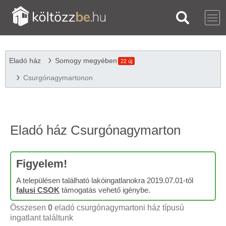
Eladó ház
Somogy megyében
22 új
Csurgónagymartonon
Eladó ház Csurgónagymarton
Figyelem!
A településen található lakóingatlanokra 2019.07.01-től
falusi CSOK
támogatás vehető igénybe.
Összesen
0
eladó csurgónagymartoni ház típusú
ingatlant találtunk