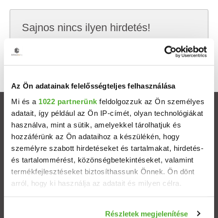
Sajnos nincs ilyen hirdetés!
Próbálj meg kevesebb szempont szerint
keresni, hátha akkor megtalálod, amit keresel.
Az Ön adatainak felelősségteljes felhasználása
Mi és a
1022 partnerünk
feldolgozzuk az Ön személyes
Ingatlanok
adatait, így például az Ön IP-címét, olyan technológiákat
használva, mint a sütik, amelyekkel tárolhatjuk és
hozzáférünk az Ön adataihoz a készülékén, hogy
Eladó házak
személyre szabott hirdetéseket és tartalmakat, hirdetés-
és tartalommérést, közönségbetekintéseket, valamint
Eladó lakások
termékfejlesztéseket biztosíthassunk Önnek. Ön dönt
arról, hogy ki használja az adatait és milyen célra.
Települések
Ha engedélyezi, a következőt is meg szeretnénk tenni:
Részletek megjelenítése