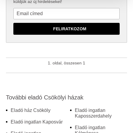
küldjük az új hirdetéseket!
közösségi média-, hirdető- és elemező partnereinkkel
megosztjuk az Ön weboldalhasználatra vonatkozó
adatait, akik kombinálhatják az adatokat más olyan
adatokkal, amelyeket Ön adott meg számukra vagy az
Ön által használt más szolgáltatásokból gyűjtöttek.
1. oldal, összesen 1
További eladó Csökölyi házak
Eladó ház Csököly
Eladó ingatlan
Kaposszerdahely
Eladó ingatlan Kaposvár
Eladó ingatlan