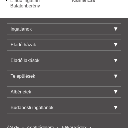
Kálmáncsa
Eladó ingatlan
Balatonberény
Ingatlanok
Eladó házak
Eladó lakások
Települések
Albérletek
Budapesti ingatlanok
ÁSZF
Adatvédelem
Etikai kódex