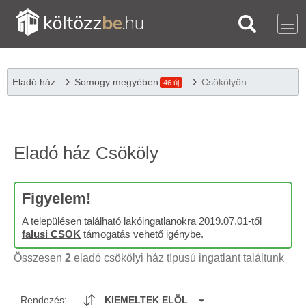
Eladó ház
Somogy megyében
Csökölyön
46 új
Eladó ház Csököly
Figyelem!
A településen található lakóingatlanokra 2019.07.01-től
falusi CSOK
támogatás vehető igénybe.
Összesen
2
eladó csökölyi ház típusú ingatlant találtunk
Rendezés:
KIEMELTEK ELÖL