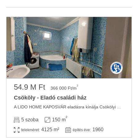
54.9 M Ft
2
366 000 Ft/m
Csököly - Eladó családi ház
A LIDO HOME KAPOSVÁR eladásra kínálja Csökölyi CSALÁDI HÁZÁT. A LIDO HOME Kaposvár által ...
2
5 szoba
150 m
4125 m²
1960
telekméret:
építés éve: