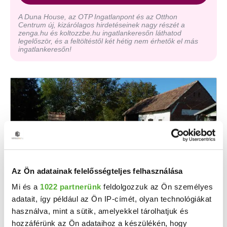
A Duna House, az OTP Ingatlanpont és az Otthon
Centrum új, kizárólagos hirdetéseinek nagy részét a
zenga.hu és koltozzbe.hu ingatlankeresőn láthatod
legelőször, és a feltöltéstől két hétig nem érhetők el más
ingatlankeresőn!
Az Ön adatainak felelősségteljes felhasználása
Mi és a
1022 partnerünk
feldolgozzuk az Ön személyes
7 M Ft
2
102 941 Ft/m
adatait, így például az Ön IP-címét, olyan technológiákat
Csököly - Eladó családi ház
használva, mint a sütik, amelyekkel tárolhatjuk és
hozzáférünk az Ön adataihoz a készülékén, hogy
A LIDO HOME KAPOSVÁR eladásra kínálja Csökölyi CSALÁDI HÁZAT. Eladó családi ház ...