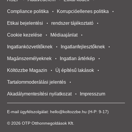
Compliance politika
Korrupcióellenes politika
Etikai bejelentési
rendszer tájékoztató
Cookie kezelése
Médiaajánlat
Ingatlanközvetítőknek
Ingatlanfejlesztőknek
Magánszemélyeknek
Ingatlan ártérkép
Költözzbe Magazin
Új építésű lakások
Tartalommoderálási jelentés
Akadálymentesítési nyilatkozat
Impresszum
E-mail ügyfélszolgálat:
hello@koltozzbe.hu
(H-P: 9-17)
© 2026 OTP Otthonmegoldások Kft.